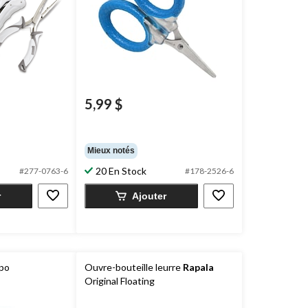
5,99 $
Mieux notés
20 En Stock
#277-0763-6
#178-2526-6
r
Ajouter
 po
Ouvre-bouteille leurre
Rapala
Original Floating