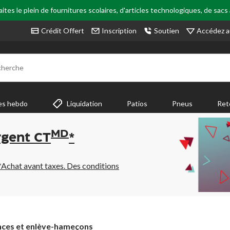
tes le plein de fournitures scolaires, d'articles technologiques, de sacs
Accédez a
Crédit Offert
Inscription
Soutien
cherche
es hebdo
Liquidation
Patios
Pneus
Ret
MD
rgent CT
*
*Achat avant taxes. Des conditions
nces
nces et enlève-hameçons