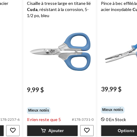
acier
Cisaille à tresse large en titane lié
Pince à bec effilé
Cuda
, résistant à la corrosion, 5-
acier inoxydable
C
1/2 po, bleu
39,99 $
9,99 $
Mieux notés
Mieux notés
Il n’en reste que 5
0 En Stock
178-2257-6
#178-3731-0
Ajouter
Options