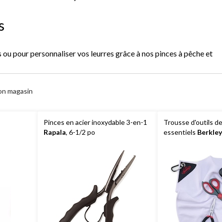
lève-
s
meçons
 ou pour personnaliser vos leurres grâce à nos pinces à pêche et
on magasin
Pinces en acier inoxydable 3-en-1
Trousse d'outils d
Rapala
, 6-1/2 po
essentiels
Berkley