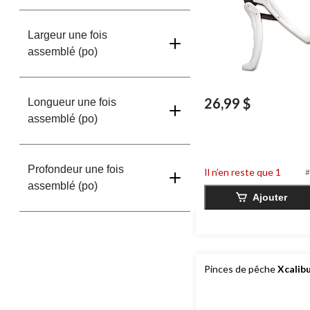
Largeur une fois
assemblé (po)
26,99 $
Longueur une fois
assemblé (po)
Profondeur une fois
Il n’en reste que 1
#
assemblé (po)
Ajouter
Pinces de pêche
Xcalib