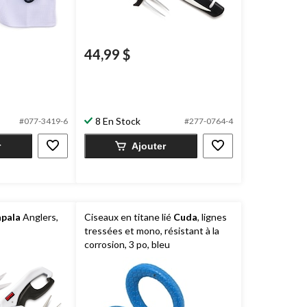
44,99 $
8 En Stock
#077-3419-6
#277-0764-4
r
Ajouter
pala
Anglers,
Ciseaux en titane lié
Cuda
, lignes
tressées et mono, résistant à la
corrosion, 3 po, bleu