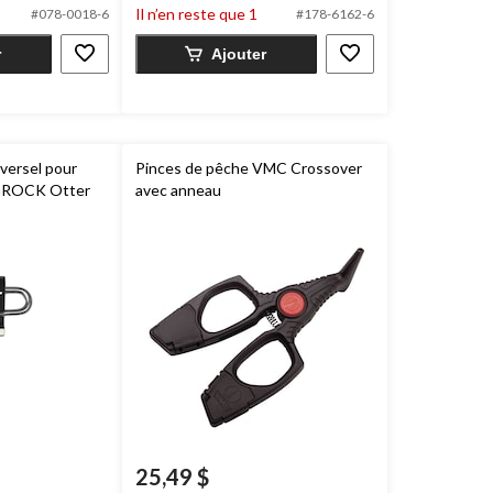
Il n’en reste que 1
#078-0018-6
#178-6162-6
r
Ajouter
iversel pour
Pinces de pêche VMC Crossover
IGROCK Otter
avec anneau
25,49 $