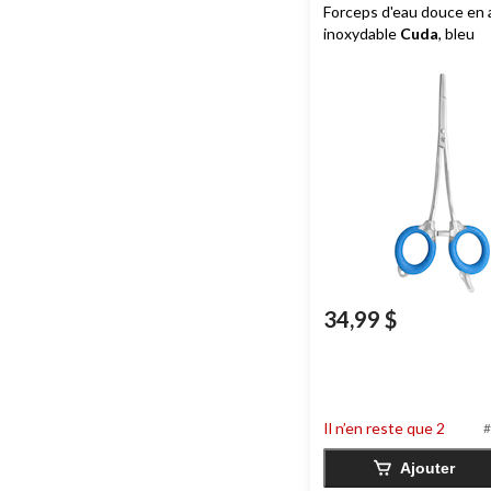
Forceps d'eau douce en 
inoxydable
Cuda
, bleu
34,99 $
Il n’en reste que 2
#
Ajouter