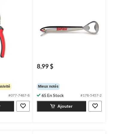
8,99 $
sivité
Mieux notés
65 En Stock
#077-7487-8
#178-5457-2
r
Ajouter