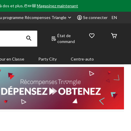
 à dos et plus.📒✏️🎒
Magasinez maintenant
u programme Récompenses Triangle
Se connecter
EN
État de
command
our en Classe
Party City
Centre-auto