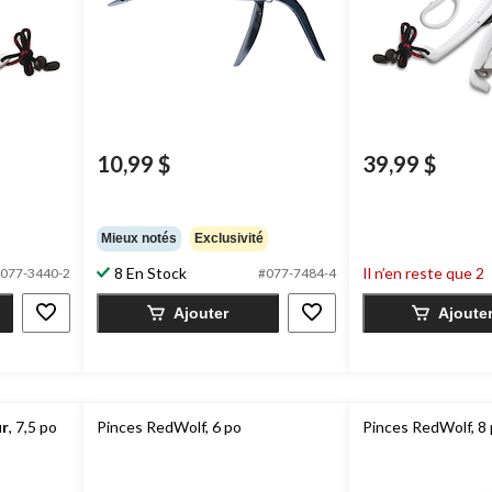
10,99 $
39,99 $
Mieux notés
Exclusivité
8 En Stock
Il n’en reste que 2
077-3440-2
#077-7484-4
Ajouter
Ajoute
ur
, 7,5 po
Pinces RedWolf, 6 po
Pinces RedWolf, 8