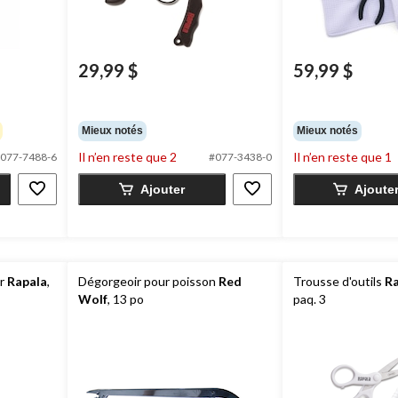
29,99 $
59,99 $
Mieux notés
Mieux notés
Il n’en reste que 2
Il n’en reste que 1
077-7488-6
#077-3438-0
Ajouter
Ajoute
ur
Rapala
,
Dégorgeoir pour poisson
Red
Trousse d'outils
Ra
Wolf
, 13 po
paq. 3