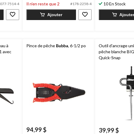
Il n’en reste que 2
10 En Stock
077-7514-4
#178-2258-4
Ajouter
Ajoute
eau à
Pince de pêche
Bubba
, 6-1/2 po
Outil d'ancrage un
1 avec
pêche blanche B
Quick-Snap
94,99 $
39,99 $