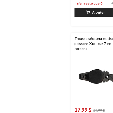
Il n’en reste que 6
#
Ajouter
Trousse sécateur et cis
poissons
Xcalibur
7-en-
cordons
17,99 $
prix
29,99 $