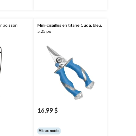
r poisson
Mini-cisailles en titane
Cuda
, bleu,
5,25 po
16,99 $
Mieux notés