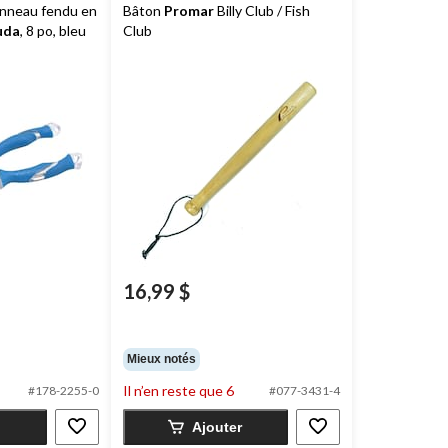
/anneau fendu en
Bâton
Promar
Billy Club / Fish
uda
, 8 po, bleu
Club
16,99 $
Mieux notés
Il n’en reste que 6
#178-2255-0
#077-3431-4
Ajouter