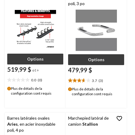
poli, 3 po
Options
Options
519,99 $
479,99 $
et+
0.0
(0)
3.7
(3)
0.0
3.7
étoile(s)
étoile(s)
Plus de détails de la
Plus de détails de la
configuration sont requis
sur
configuration sont requis
sur
5.
5.
3
évaluations
Barres latérales ovales
Marchepied latéral de
Aries
, en acier inoxydable
camion
Stallion
poli, 4 po