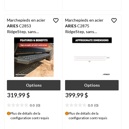
5.
5.
Marchepieds en acier
Marchepieds en acier
ARIES
C2853
ARIES
C2875
RidgeStep, sans
RidgeStep, sans
supports, 6,5 x 53 po,
supports, 6,5 x 75 po,
noir
noir
Options
Options
319,99 $
399,99 $
0.0
(0)
0.0
(0)
0.0
0.0
étoile(s)
étoile(s)
Plus de détails de la
Plus de détails de la
configuration sont requis
configuration sont requis
sur
sur
5.
5.