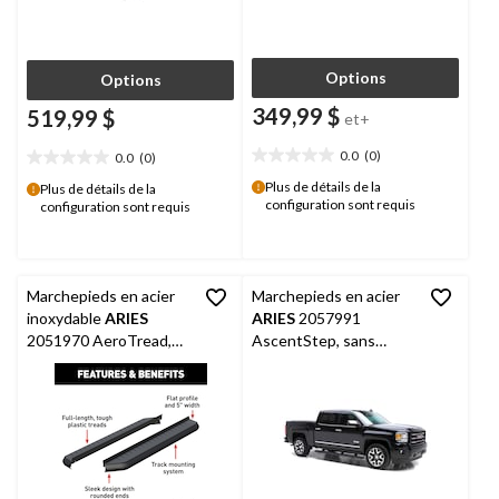
Options
Options
349,99 $
519,99 $
et+
0.0
(0)
0.0
(0)
0.0
0.0
étoile(s)
étoile(s)
Plus de détails de la
Plus de détails de la
configuration sont requis
sur
configuration sont requis
sur
5.
5.
Marchepieds en acier
Marchepieds en acier
inoxydable
ARIES
ARIES
2057991
2051970 AeroTread,
AscentStep, sans
sans supports, 5 x 70
supports, 5,5 x 91 po,
po, noir
noir