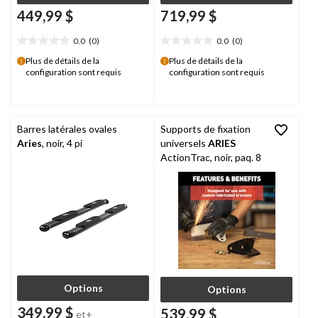
449,99 $
719,99 $
0.0
(0)
0.0
(0)
0.0
0.0
étoile(s)
étoile(s)
Plus de détails de la
Plus de détails de la
configuration sont requis
configuration sont requis
sur
sur
5.
5.
Barres latérales ovales
Supports de fixation
Aries
, noir, 4 pi
universels
ARIES
ActionTrac, noir, paq. 8
Options
Options
349,99 $
539,99 $
et+