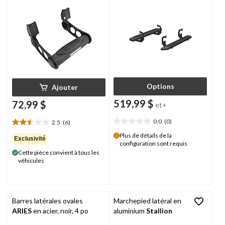
Options
Ajouter
519,99 $
72,99 $
et+
0.0
(0)
2.5
(6)
0.0
2.5
étoile(s)
étoile(s)
Plus de détails de la
Exclusivité
configuration sont requis
sur
sur
Cette pièce convient à tous les
5.
5.
véhicules
6
évaluations
Barres latérales ovales
Marchepied latéral en
ARIES
en acier, noir, 4 po
aluminium
Stallion