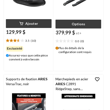
Ajouter
Options
129,99 $
379,99 $
et+
3.5
(10)
0.0
(0)
3.5
0.0
étoile(s)
étoile(s)
Plus de détails de la
Exclusivité
sur
configuration sont requis
sur
Assurez-vous que cette pièce
5.
5.
convient à votre besoin
10
évaluations
Supports de fixation
ARIES
Marchepieds en acier
VersaTrac, noir
ARIES
C2891
RidgeStep, sans
supports, 6,5 x 91 po,
noir