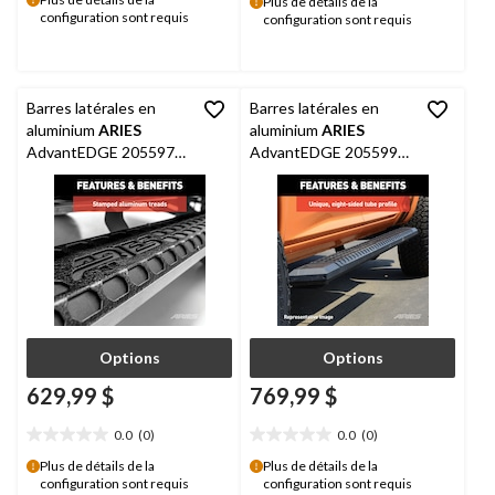
étoile(s)
Plus de détails de la
configuration sont requis
sur
configuration sont requis
sur
5.
5.
Barres latérales en
Barres latérales en
aluminium
ARIES
aluminium
ARIES
AdvantEDGE 2055975,
AdvantEDGE 2055991,
sans supports, 5,5 x 75
sans supports, 5,5 x 91
po, noir
po, noir
Options
Options
629,99 $
769,99 $
0.0
(0)
0.0
(0)
0.0
0.0
étoile(s)
étoile(s)
Plus de détails de la
Plus de détails de la
configuration sont requis
configuration sont requis
sur
sur