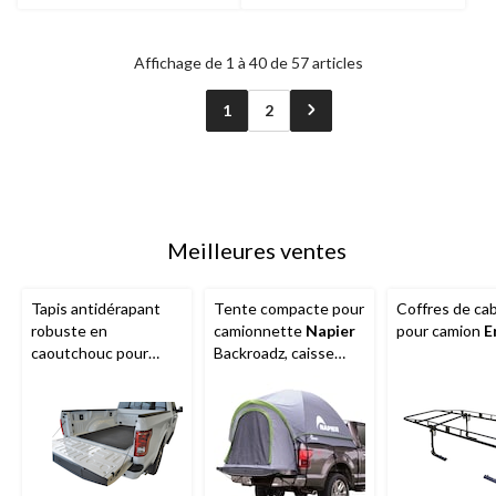
Affichage de 1 à 40 de 57 articles
1
2
Meilleures ventes
Tapis antidérapant
Tente compacte pour
Coffres de ca
robuste en
camionnette
Napier
pour camion
E
caoutchouc pour
Backroadz, caisse
camion, 1,2 x 1,8 m (4
camion courte
x 6 pi), noir