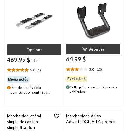
Ajouter
Options
64,99 $
469,99 $
et+
3.0
(10)
5.0
(1)
3.0
5.0
étoile(s)
étoile(s)
Exclusivité
Mieux notés
sur
sur
Cette pièce convient à tous les
Plus de détails de la
5.
5.
véhicules
configuration sont requis
10
1
évaluations
évaluation
Marchepied latéral
Marchepieds
Aries
simple de camion
AdvantEDGE, 5 1/2 po, noir
simple
Stallion