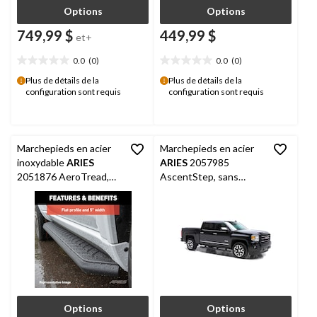
Options
Options
749,99 $
449,99 $
et+
0.0
(0)
0.0
(0)
0.0
0.0
étoile(s)
étoile(s)
Plus de détails de la
Plus de détails de la
configuration sont requis
configuration sont requis
sur
sur
5.
5.
Marchepieds en acier
Marchepieds en acier
inoxydable
ARIES
ARIES
2057985
2051876 AeroTread,
AscentStep, sans
sans supports, 5 x 76
supports, 5,5 x 85 po,
po, noir
noir
Options
Options