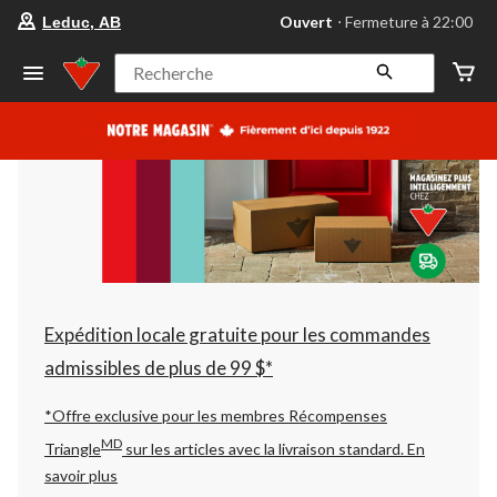
votre
Ouvert
⋅ Fermeture à 22:00
Leduc, AB
magasin
préféré
est
Recherche
Leduc,
AB,
courament
Ouvert,
Fermeture
à
à
22:00
cliquer
pour
changer
Expédition locale gratuite pour les commandes
admissibles de plus de 99 $*
*Offre exclusive pour les membres Récompenses
MD
Triangle
sur les articles avec la livraison standard.
En
savoir plus