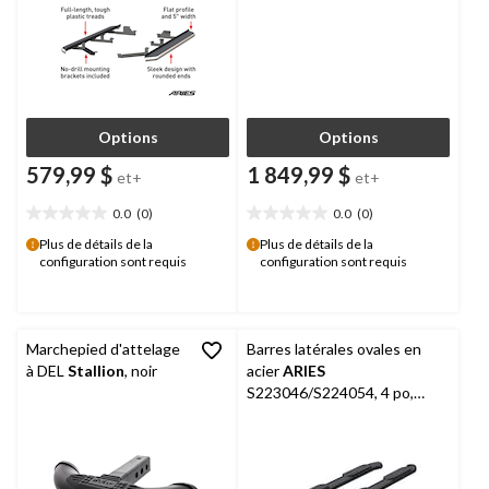
Options
Options
579,99 $
1 849,99 $
et+
et+
0.0
(0)
0.0
(0)
0.0
0.0
étoile(s)
étoile(s)
Plus de détails de la
Plus de détails de la
configuration sont requis
configuration sont requis
sur
sur
5.
5.
Marchepied d'attelage
Barres latérales ovales en
à DEL
Stallion
, noir
acier
ARIES
S223046/S224054, 4 po,
noir