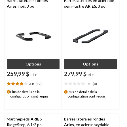
Barres latérales rondes
Barres latérales en acier noir
Aries
, noir, 3 po
semi-lustré
ARIES
, 3 po
Options
Options
259,99 $
279,99 $
et+
et+
3.8
(12)
0.0
(0)
3.8
0.0
étoile(s)
étoile(s)
Plus de détails de la
Plus de détails de la
configuration sont requis
configuration sont requis
sur
sur
5.
5.
12
évaluations
Marchepieds
ARIES
Barres latérales rondes
RidgeStep, 6 1/2 po
Aries
, en acier inoxydable