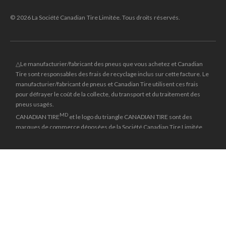
© 2026 La Société Canadian Tire Limitée. Tous droits réservés.
△Le manufacturier/fabricant des pneus que vous achetez et Canadian
Tire sont responsables des frais de recyclage inclus sur cette facture. Le
manufacturier/fabricant de pneus et Canadian Tire utilisent ces frais
pour défrayer le coût de la collecte, du transport et du traitement des
pneus usagés.
MD
CANADIAN TIRE
et le logo du triangle CANADIAN TIRE sont des
marques de commerce déposées de la Société Canadian Tire Limitée.
±
Le prix rayé reflète le dernier prix régulier national auquel cet article a
été vendu.
**Les prix en ligne et les dates d'entrée en vigueur du solde peuvent
différer de ceux en magasin et peuvent varier selon les régions. Les
marchands peuvent vendre à un prix plus bas.
*L’offre de financement « Aucuns frais, aucun intérêt » pendant 24 mois