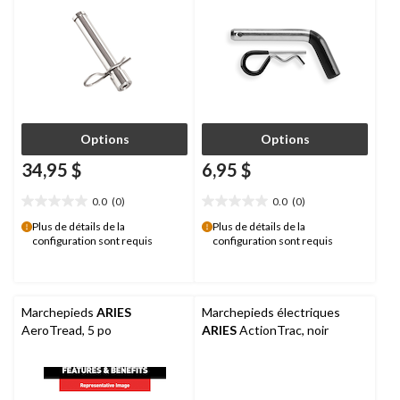
Options
Options
34,95 $
6,95 $
0.0
(0)
0.0
(0)
0.0
0.0
étoile(s)
étoile(s)
Plus de détails de la
Plus de détails de la
configuration sont requis
configuration sont requis
sur
sur
5.
5.
Marchepieds
ARIES
Marchepieds électriques
AeroTread, 5 po
ARIES
ActionTrac, noir