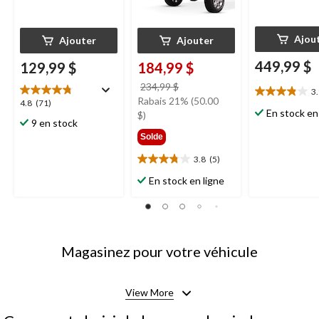
Ajou
Ajouter
Ajouter
449,99 $
129,99 $
184,99 $
prix
234,99 $
3
3.9
était
Rabais 21% (50.00
4.8
4.8
(71)
étoile(s)
En stock en
234,99 $
$)
étoile(s)
9 en stock
sur
sur
5.
Solde
5.
20
71
3.8
(5)
3.8
évaluations
évaluations
étoile(s)
En stock en ligne
sur
5.
5
évaluations
Magasinez pour votre véhicule
View More