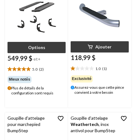
Ajouter
Options
118,99 $
549,99 $
et+
1.0
(1)
5.0
(2)
1.0
5.0
étoile(s)
étoile(s)
Exclusivité
Mieux notés
sur
sur
Assurez-vous que cette pièce
Plus de détails de la
5.
5.
convient à votre besoin
configuration sont requis
1
2
évaluation
évaluations
Goupille d'attelage
Goupille d’attelage
pour marchepied
Weathertech
, inox
BumpStep
antivol pour BumpStep