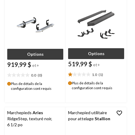
Options
Options
519,99 $
919,99 $
et+
et+
1.0
(1)
0.0
(0)
1.0
0.0
étoile(s)
étoile(s)
Plus de détails de la
Plus de détails de la
configuration sont requis
sur
configuration sont requis
sur
5.
5.
1
évaluation
Marchepieds
Aries
Marchepied utilitaire
RidgeStep, texturé noir,
pour attelage
Stallion
6 1/2 po