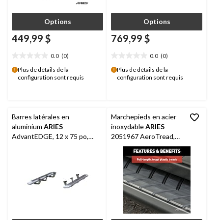
Options
Options
449,99 $
769,99 $
0.0
(0)
0.0
(0)
0.0
0.0
étoile(s)
étoile(s)
Plus de détails de la
Plus de détails de la
configuration sont requis
configuration sont requis
sur
sur
5.
5.
Barres latérales en
Marchepieds en acier
aluminium
ARIES
inoxydable
ARIES
AdvantEDGE, 12 x 75 po,
2051967 AeroTread,
chromé
sans supports, 5 x 67
po, noir