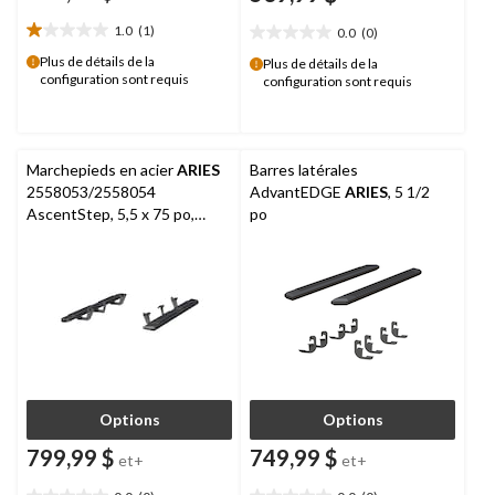
1.0
(1)
0.0
(0)
1.0
0.0
étoile(s)
étoile(s)
Plus de détails de la
Plus de détails de la
configuration sont requis
sur
configuration sont requis
sur
5.
5.
1
évaluation
Marchepieds en acier
ARIES
Barres latérales
2558053/2558054
AdvantEDGE
ARIES
, 5 1/2
AscentStep, 5,5 x 75 po,
po
noir
Options
Options
799,99 $
749,99 $
et+
et+