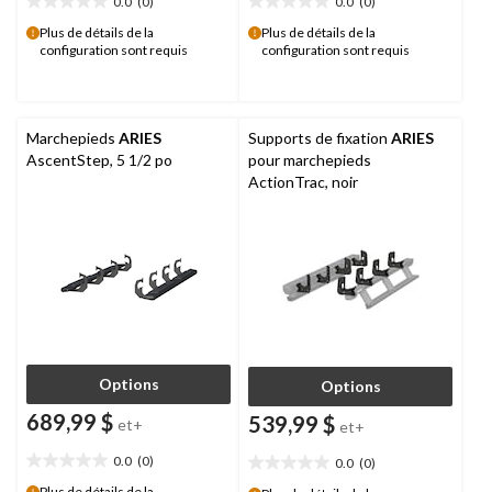
0.0
(0)
0.0
(0)
0.0
0.0
étoile(s)
étoile(s)
Plus de détails de la
Plus de détails de la
configuration sont requis
configuration sont requis
sur
sur
5.
5.
Marchepieds
ARIES
Supports de fixation
ARIES
AscentStep, 5 1/2 po
pour marchepieds
ActionTrac, noir
Options
Options
689,99 $
539,99 $
et+
et+
0.0
(0)
0.0
(0)
0.0
0.0
étoile(s)
Plus de détails de la