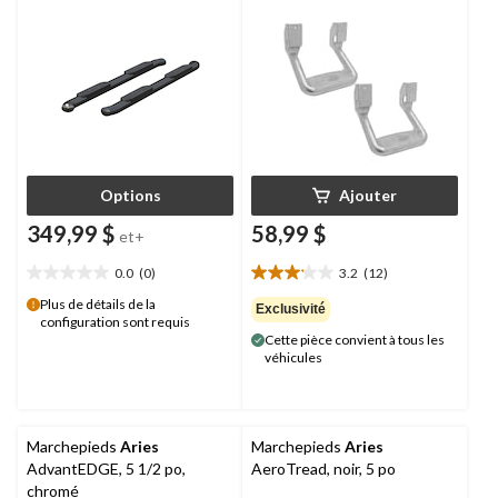
Options
Ajouter
349,99 $
58,99 $
et+
0.0
(0)
3.2
(12)
0.0
3.2
étoile(s)
étoile(s)
Plus de détails de la
Exclusivité
configuration sont requis
sur
sur
Cette pièce convient à tous les
5.
5.
véhicules
12
évaluations
Marchepieds
Aries
Marchepieds
Aries
AdvantEDGE, 5 1/2 po,
AeroTread, noir, 5 po
chromé