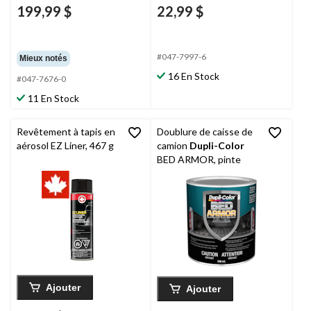
199,99 $
22,99 $
#047-7997-6
Mieux notés
16 En Stock
#047-7676-0
11 En Stock
Revêtement à tapis en
Doublure de caisse de
aérosol EZ Liner, 467 g
camion
Dupli-Color
BED ARMOR, pinte
Ajouter
Ajouter