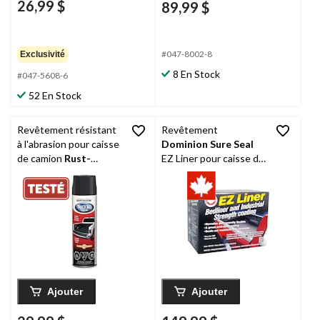
26,99 $
89,99 $
#047-8002-8
Exclusivité
8 En Stock
#047-5608-6
52 En Stock
Revêtement résistant
Revêtement
à l'abrasion pour caisse
Dominion Sure Seal
de camion
Rust-
EZ Liner pour caisse de
Oleum
, noir, 425 g
camion
Ajouter
Ajouter