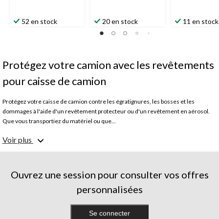
52 en stock
20 en stock
11 en stock
Protégez votre camion avec les revêtements
pour caisse de camion
Protégez votre caisse de camion contre les égratignures, les bosses et les
dommages à l'aide d'un revêtement protecteur ou d'un revêtement en aérosol.
Que vous transportiez du matériel ou que...
Voir plus
Nos revêtements de caisse de camion par vaporisation forment une barrière
solide et sans couture qui résiste au chargement et aux intempéries. Le processus
d'application de la doublure par vaporisation moule la doublure aux contours
exacts de votre camion pour un ajustement précis. Cela permet de protéger une
Ouvrez une session pour consulter vos offres
plus grande surface par rapport aux modèles encastrables. Pour une résistance
personnalisées
ultime aux rayures et aux bosses, pensez à nos revêtements durables pour
caisses de camions. Ils offrent une couverture robuste et peuvent être
réappliqués si nécessaire. Les doublures et les revêtements de caisse de camion
Se connecter
repoussent l'eau, les produits chimiques et les débris pour une protection