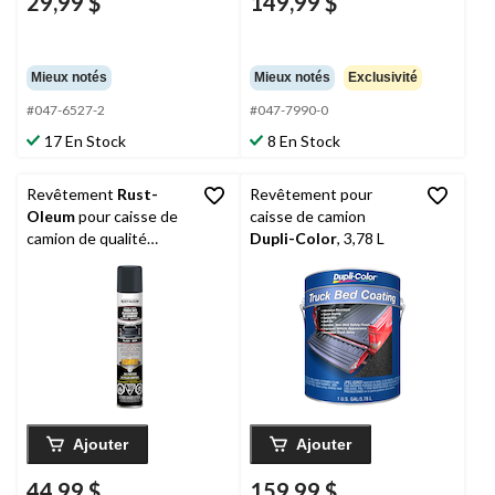
29,99 $
149,99 $
Mieux notés
Mieux notés
Exclusivité
#047-6527-2
#047-7990-0
17 En Stock
8 En Stock
Revêtement
Rust-
Revêtement pour
Oleum
pour caisse de
caisse de camion
camion de qualité
Dupli-Color
, 3,78 L
professionnelle, 24 oz
Ajouter
Ajouter
44,99 $
159,99 $