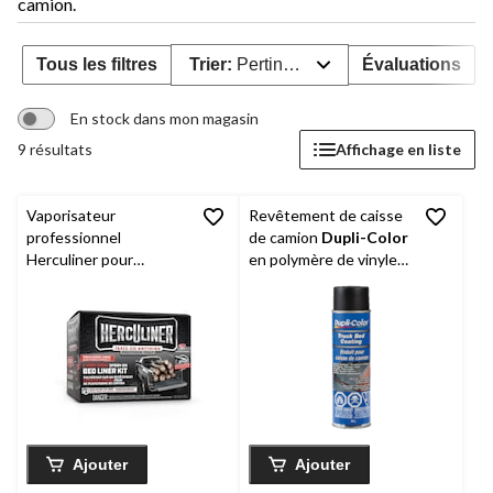
camion.
Tous les filtres
Trier:
Pertinence
Évaluations
En stock dans mon magasin
9 résultats
Affichage en liste
Vaporisateur
Revêtement de caisse
professionnel
de camion
Dupli-Color
Herculiner pour
en polymère de vinyle
doublure de caisse de
noir, 468 g
camion
Ajouter
Ajouter