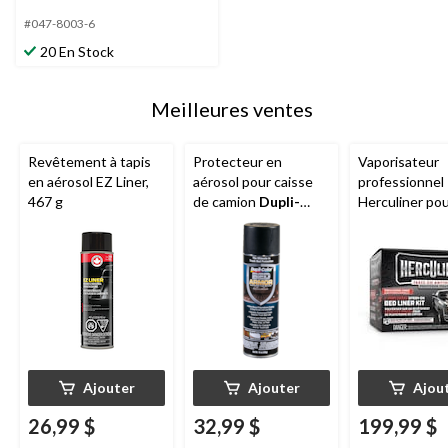
#047-8003-6
20 En Stock
Meilleures ventes
Revêtement à tapis
Protecteur en
Vaporisateur
en aérosol EZ Liner,
aérosol pour caisse
professionnel
467 g
de camion
Dupli-
Herculiner po
Color
, 16 oz
doublure de c
camion
Ajouter
Ajouter
Ajou
26,99 $
32,99 $
199,99 $