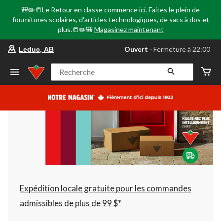
🎒✏️📒Le Retour en classe commence ici. Faites le plein de
fournitures scolaires, d'articles technologiques, de sacs à dos et
plus.📒✏️🎒
Magasinez maintenant
votre
Ouvert
⋅ Fermeture à 22:00
Leduc, AB
magasin
préféré
est
Recherche
Leduc,
AB,
courament
Ouvert,
Fermeture
à
à
22:00
cliquer
pour
changer
Expédition locale gratuite pour les commandes
admissibles de plus de 99 $*