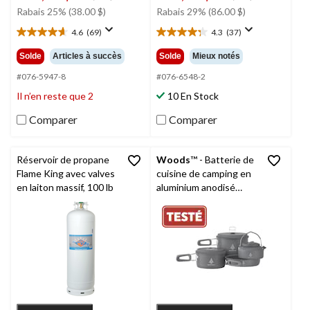
était
était
Rabais 25% (38.00 $)
Rabais 29% (86.00 $)
149,99 $
299,99 $
4.6
(69)
4.3
(37)
4.6
4.3
étoile(s)
étoile(s)
Solde
Articles à succès
Solde
Mieux notés
sur
sur
5.
5.
#076-5947-8
#076-6548-2
69
37
Il n’en reste que 2
10 En Stock
évaluations
évaluations
Comparer
Comparer
Réservoir de propane
Woods
™ - Batterie de
Flame King avec valves
cuisine de camping en
en laiton massif, 100 lb
aluminium anodisé
Selkirk, gris, paq. 4