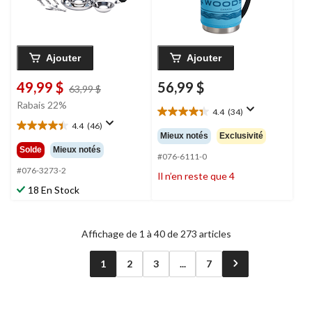
Ajouter
Ajouter
49,99 $
56,99 $
prix
63,99 $
était
Rabais 22%
4.4
(34)
63,99 $
4.4
4.4
(46)
étoile(s)
4.4
Mieux notés
Exclusivité
sur
étoile(s)
Solde
Mieux notés
5.
#076-6111-0
sur
34
5.
#076-3273-2
Il n’en reste que 4
évaluations
46
18 En Stock
évaluations
Affichage de 1 à 40 de 273 articles
1
2
3
...
7