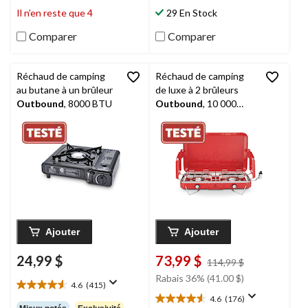
299
172
Il n’en reste que 4
29 En Stock
évaluations
évaluations
Comparer
Comparer
Réchaud de camping
Réchaud de camping
au butane à un brûleur
de luxe à 2 brûleurs
Outbound
, 8000 BTU
Outbound
, 10 000
BTU
Ajouter
Ajouter
24,99 $
73,99 $
prix
114,99 $
était
Rabais 36% (41.00 $)
4.6
(415)
114,99 $
4.6
4.6
(176)
étoile(s)
4.6