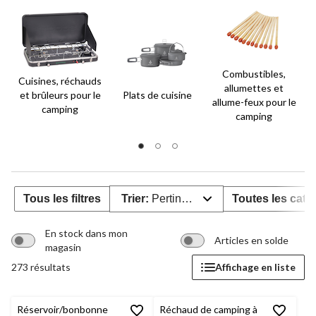
Combustibles,
Cuisines, réchauds
allumettes et
et brûleurs pour le
Plats de cuisine
allume-feux pour le
camping
camping
Tous les filtres
Trier:
Pertinence
Toutes les caté
En stock dans mon
Articles en solde
magasin
273 résultats
Affichage en liste
Réservoir/bonbonne
Réchaud de camping à