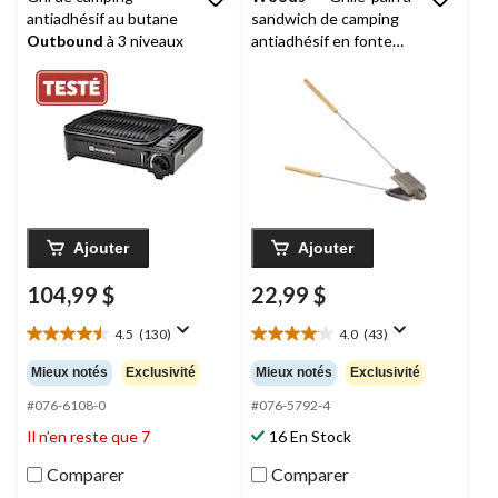
antiadhésif au butane
sandwich de camping
Outbound
à 3 niveaux
antiadhésif en fonte
avec poignée longue, 4
x 4 po
Ajouter
Ajouter
104,99 $
22,99 $
4.5
(130)
4.0
(43)
4.5
4.0
étoile(s)
étoile(s)
Mieux notés
Exclusivité
Mieux notés
Exclusivité
sur
sur
5.
5.
#076-6108-0
#076-5792-4
130
43
Il n’en reste que 7
16 En Stock
évaluations
évaluations
Comparer
Comparer