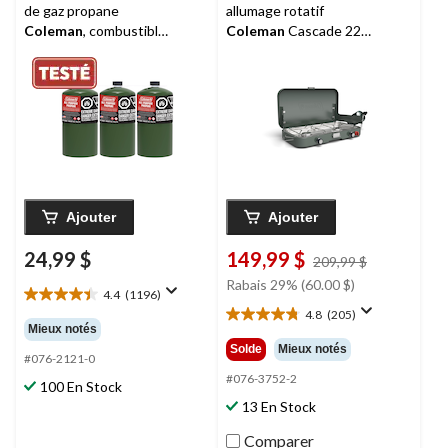
de gaz propane
allumage rotatif
Coleman
, combustible
Coleman
Cascade 222,
pour réchauds de
2 brûleurs, 22 000 BTU
camping, lanternes et
appareils de chauffage,
16 oz, paq. 3
Ajouter
Ajouter
24,99 $
149,99 $
prix
209,99 $
était
Rabais 29% (60.00 $)
4.4
(1196)
209,99 $
4.4
4.8
(205)
étoile(s)
4.8
Mieux notés
sur
étoile(s)
Solde
Mieux notés
5.
#076-2121-0
sur
1196
5.
#076-3752-2
100 En Stock
évaluations
205
13 En Stock
évaluations
Comparer