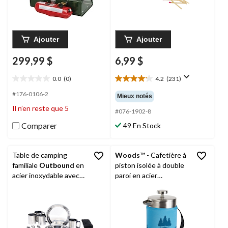
Ajouter
Ajouter
299,99 $
6,99 $
0.0
(0)
4.2
(231)
0.0
4.2
étoile(s)
étoile(s)
#176-0106-2
Mieux notés
sur
sur
Il n’en reste que 5
5.
5.
#076-1902-8
231
Comparer
49 En Stock
évaluations
Table de camping
Woods
™ - Cafetière à
familiale
Outbound
en
piston isolée à double
acier inoxydable avec
paroi en acier
couverts, paq. de 24
inoxydable