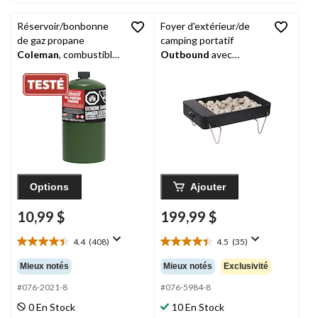
Réservoir/bonbonne
Foyer d'extérieur/de
de gaz propane
camping portatif
Coleman
, combustible
Outbound
avec
pour réchauds de
régulateur intégré
camping, lanternes et
appareils de chauffage,
16 oz
Options
Ajouter
10,99 $
199,99 $
4.4
(408)
4.5
(35)
4.4
4.5
étoile(s)
étoile(s)
Mieux notés
Mieux notés
Exclusivité
sur
sur
5.
5.
#076-2021-8
#076-5984-8
408
35
0 En Stock
10 En Stock
évaluations
évaluations