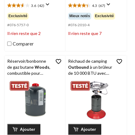
3.6
(42)
4.3
(67)
3.6
4.3
étoile(s)
étoile(s)
Exclusivité
Mieux notés
Exclusivité
sur
sur
5.
5.
#076-5757-0
#076-2010-4
42
67
Il n’en reste que 2
Il n’en reste que 7
évaluations
évaluations
Comparer
Réservoir/bonbonne
Réchaud de camping
de gaz butane
Woods
,
Outbound
à un brûleur
combustible pour
de 10 000 BTU avec
réchauds de camping,
étui de transport
lanternes et appareils
de chauffage, 16 oz
Ajouter
Ajouter