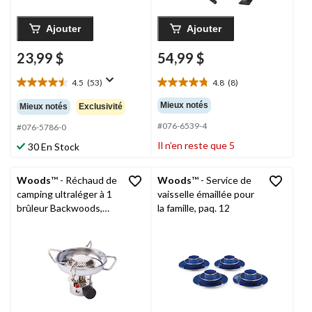
Ajouter
Ajouter
23,99 $
54,99 $
4.5
(53)
4.8
(8)
4.5
4.8
étoile(s)
étoile(s)
Mieux notés
Mieux notés
Exclusivité
sur
sur
#076-6539-4
5.
5.
#076-5786-0
53
8
Il n’en reste que 5
30 En Stock
évaluations
évaluations
Woods
™ - Réchaud de
Woods
™ - Service de
camping ultraléger à 1
vaisselle émaillée pour
brûleur Backwoods,
la famille, paq. 12
11,000 BTU