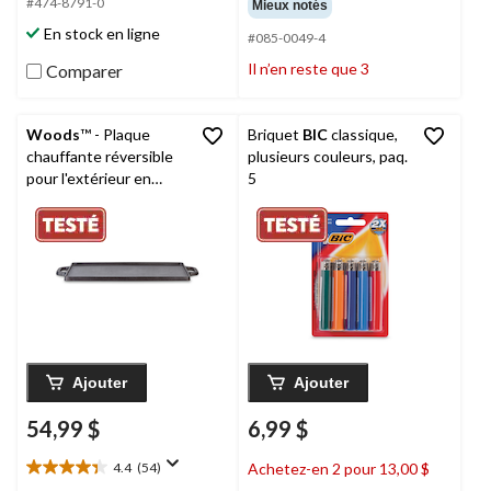
#474-8791-0
Mieux notés
sur
sur
En stock en ligne
#085-0049-4
5.
5.
6
Il n’en reste que 3
Comparer
évaluations
Woods
™ - Plaque
Briquet
BIC
classique,
chauffante réversible
plusieurs couleurs, paq.
pour l'extérieur en
5
fonte, 20 x 9 po
Ajouter
Ajouter
54,99 $
6,99 $
4.4
(54)
Achetez-en 2 pour 13,00 $
4.4