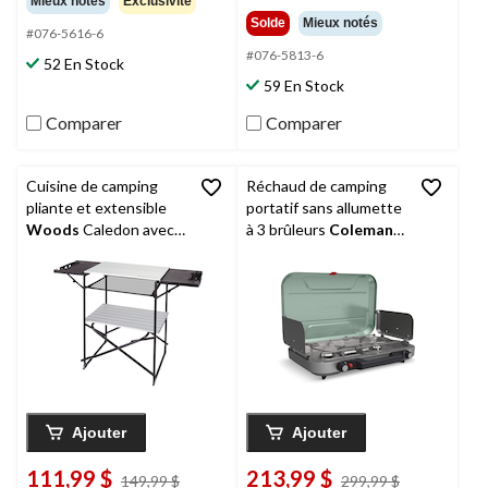
Mieux notés
Exclusivité
sur
étoile(s)
Solde
Mieux notés
5.
#076-5616-6
sur
415
5.
#076-5813-6
52 En Stock
évaluations
176
59 En Stock
évaluations
Comparer
Comparer
Cuisine de camping
Réchaud de camping
pliante et extensible
portatif sans allumette
Woods
Caledon avec
à 3 brûleurs
Coleman
tablettes et étui de
328
transport
Ajouter
Ajouter
111,99 $
213,99 $
prix
prix
149,99 $
299,99 $