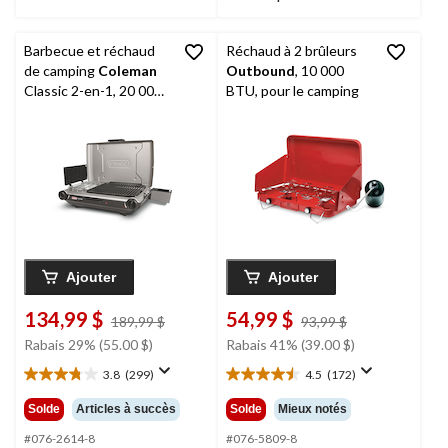
Barbecue et réchaud
Réchaud à 2 brûleurs
de camping
Coleman
Outbound
, 10 000
Classic 2-en-1, 20 000
BTU, pour le camping
BTU
Ajouter
Ajouter
134,99 $
54,99 $
prix
prix
189,99 $
93,99 $
était
était
Rabais 29% (55.00 $)
Rabais 41% (39.00 $)
189,99 $
93,99 $
3.8
(299)
4.5
(172)
3.8
4.5
étoile(s)
étoile(s)
Solde
Articles à succès
Solde
Mieux notés
sur
sur
5.
5.
#076-2614-8
#076-5809-8