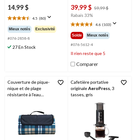
14,99 $
39,99 $
prix
59,99 $
était
Rabais 33%
4.5
(80)
59,99 $
4.5
4.6
(103)
étoile(s)
4.6
Mieux notés
Exclusivité
sur
étoile(s)
Solde
Mieux notés
5.
#076-2858-8
sur
80
5.
#076-5612-4
27 En Stock
évaluations
103
Il n’en reste que 5
évaluations
Comparer
Couverture de pique-
Cafetière portative
nique et de plage
originale
AeroPress
, 3
résistante à l'eau
tasses, gris
Outbound
, 51 x 59 po