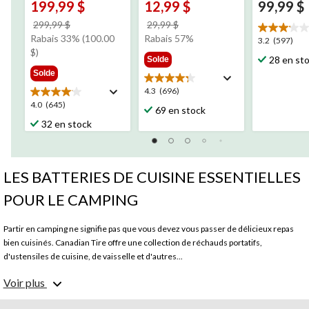
199,99 $
12,99 $
99,99 $
prix
prix
299,99 $
29,99 $
était
était
Rabais 33% (100.00
Rabais 57%
3.2
3.2
(597)
299,99 $
29,99 $
$)
étoile(s)
28 en st
Solde
sur
Solde
5.
4.3
4.3
(696)
597
étoile(s)
4.0
4.0
(645)
évaluation
69 en stock
sur
étoile(s)
32 en stock
5.
sur
696
5.
évaluations
645
évaluations
LES BATTERIES DE CUISINE ESSENTIELLES
POUR LE CAMPING
Partir en camping ne signifie pas que vous devez vous passer de délicieux repas
bien cuisinés. Canadian Tire offre une collection de réchauds portatifs,
d'ustensiles de cuisine, de vaisselle et d'autres...
Voir plus
De quoi a-t-on besoin pour une cuisine de camping?