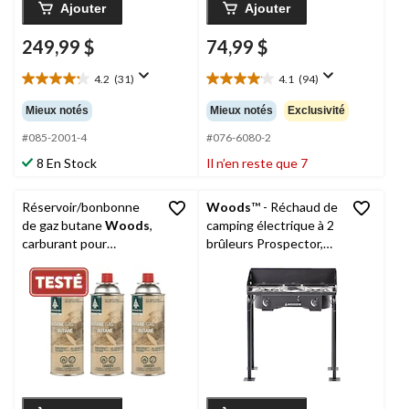
Ajouter
Ajouter
249,99 $
74,99 $
4.2
(31)
4.1
(94)
4.2
4.1
étoile(s)
étoile(s)
Mieux notés
Mieux notés
Exclusivité
sur
sur
5.
5.
#085-2001-4
#076-6080-2
31
94
8 En Stock
Il n’en reste que 7
évaluations
évaluations
Réservoir/bonbonne
Woods
™ - Réchaud de
de gaz butane
Woods
,
camping électrique à 2
carburant pour
brûleurs Prospector,
réchauds/lanternes/ra
30,000 BTU
diateurs de camping,
8 oz, paq. 3