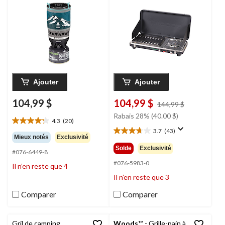
casserole de 1,1 L, 2
800 BTU
Ajouter
Ajouter
104,99 $
104,99 $
prix
144,99 $
était
Rabais 28% (40.00 $)
4.3
(20)
144,99 $
4.3
3.7
(43)
étoile(s)
3.7
Mieux notés
Exclusivité
sur
étoile(s)
Solde
Exclusivité
#076-6449-8
5.
sur
20
5.
#076-5983-0
Il n’en reste que 4
évaluations
43
Il n’en reste que 3
évaluations
Comparer
Comparer
Gril de camping
Woods
™ - Grille-pain à