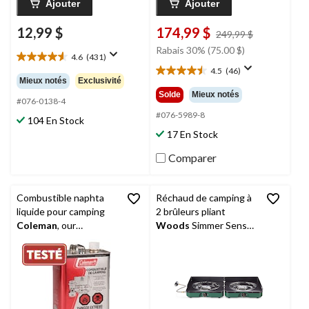
Ajouter
Ajouter
12,99 $
174,99 $
prix
249,99 $
était
Rabais 30% (75.00 $)
4.6
(431)
249,99 $
4.6
4.5
(46)
étoile(s)
4.5
Mieux notés
Exclusivité
sur
étoile(s)
Solde
Mieux notés
5.
#076-0138-4
sur
431
5.
#076-5989-8
104 En Stock
évaluations
46
17 En Stock
évaluations
Comparer
Combustible naphta
Réchaud de camping à
liquide pour camping
2 brûleurs pliant
Coleman
, our
Woods
Simmer Sense
réchauds, lanternes et
Ultimate avec sac de
radiateurs de camping,
transport
3,78 l