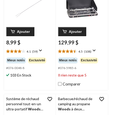
Ajouter
Ajouter
8,99 $
129,99 $
4.1
(59)
4.5
(108)
4.1
4.5
étoile(s)
étoile(s)
Mieux notés
Exclusivité
Mieux notés
Exclusivité
sur
sur
5.
5.
#076-0048-8
#076-5985-6
59
108
103 En Stock
Il n’en reste que 5
évaluations
évaluations
Comparer
Système de réchaud
Barbecue/réchaud de
personnel tout-en-un
camping au propane
ultra-portatif
Woods
Woods
à deux
O'HARA avec
fonctions, 10 000 BTU