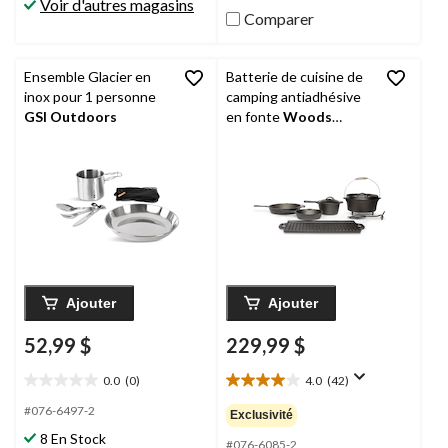
Voir d'autres magasins
Comparer
Ensemble Glacier en
Batterie de cuisine de
inox pour 1 personne
camping antiadhésive
GSI Outdoors
en fonte
Woods
Heritage 6 pièces
Ajouter
Ajouter
52,99 $
229,99 $
0.0
(0)
4.0
(42)
0.0
4.0
étoile(s)
étoile(s)
#076-6497-2
Exclusivité
sur
sur
8 En Stock
5.
5.
#076-6085-2