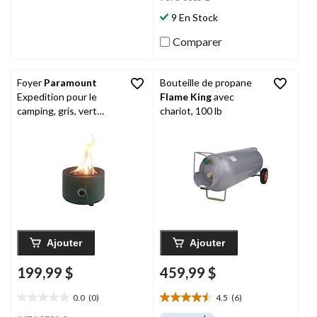
42
9 En Stock
évaluations
Comparer
Foyer
Paramount
Bouteille de propane
Expedition pour le
Flame King
avec
camping, gris, vert
chariot, 100 lb
profond
Ajouter
Ajouter
199,99 $
459,99 $
0.0
(0)
4.5
(6)
0.0
4.5
étoile(s)
étoile(s)