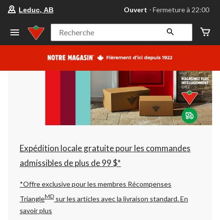
votre
Ouvert
⋅ Fermeture à 22:00
Leduc, AB
magasin
préféré
est
Recherche
Leduc,
AB,
courament
Ouvert,
Fermeture
à
à
22:00
cliquer
pour
changer
Expédition locale gratuite pour les commandes
admissibles de plus de 99 $*
*Offre exclusive pour les membres Récompenses
MD
Triangle
sur les articles avec la livraison standard.
En
savoir plus