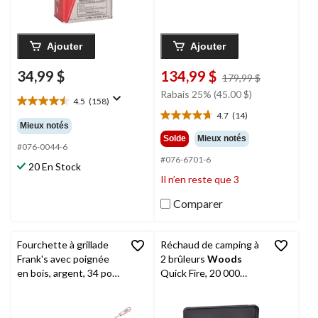
Ajouter
Ajouter
34,99 $
134,99 $
prix
179,99 $
était
Rabais 25% (45.00 $)
4.5
(158)
179,99 $
4.5
4.7
(14)
étoile(s)
4.7
Mieux notés
sur
étoile(s)
Solde
Mieux notés
5.
#076-0044-6
sur
#076-6701-6
158
5.
20 En Stock
évaluations
14
Il n’en reste que 3
évaluations
Comparer
Fourchette à grillade
Réchaud de camping à
Frank's avec poignée
2 brûleurs
Woods
en bois, argent, 34 po,
Quick Fire, 20 000
pour le camping
BTU, démarrage
piézoélectrique