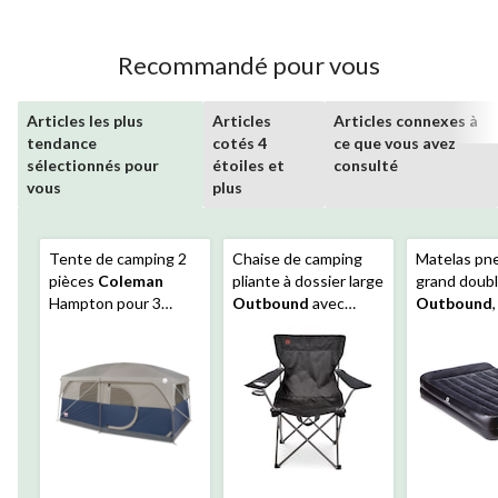
Recommandé pour vous
Articles les plus
Articles
Articles connexes à
tendance
cotés 4
ce que vous avez
sélectionnés pour
étoiles et
consulté
vous
plus
Tente de camping 2
Chaise de camping
Matelas pn
pièces
Coleman
pliante à dossier large
grand doub
Hampton pour 3
Outbound
avec
Outbound
saisons, 9 personnes,
porte-gobelet et
120 V et ore
avec cloison, bâche
sangle de transport,
intégré
de pluie et sac de
choix varié
transport