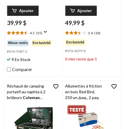
Ajouter
Ajouter
39,99 $
49,99 $
4.5
(55)
3.4
(18)
4.5
3.4
étoile(s)
étoile(s)
Exclusivité
Mieux notés
Exclusivité
sur
sur
#076-6079-8
5.
5.
#076-5987-2
55
18
Il n’en reste que 1
9 En Stock
évaluations
évaluations
Comparer
Réchaud de camping
Allumettes à friction
portatif au naphta à 2
en bois Red Bird,
brûleurs
Coleman
250 un./paq., 2 paq.
Classic avec réservoir
rouge