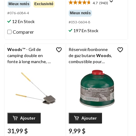
étoile(s)
4.7
(943)
Mieux notés
Exclusivité
4.7
sur
étoile(s)
5.
#076-6084-4
Mieux notés
sur
54
12 En Stock
5.
#053-0604-8
évaluations
943
197 En Stock
Comparer
évaluations
Woods
™ - Gril de
Réservoir/bonbonne
camping double en
de gaz butane
Woods
,
fonte à long manche, 9
combustible pour
po
réchauds de camping,
lanternes et appareils
de chauffage, 8 oz
Ajouter
Ajouter
31,99 $
9,99 $