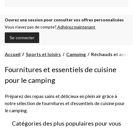
Ouvrez une session pour consulter vos offres personnalisées
Vous n’avez pas de compte?
Adhérez maintenant
Se connecter
Réchauds
Accueil
Sports et loisirs
Camping
Réchauds et accesso
et
accessoires
Fournitures et essentiels de cuisine
de
cuisine
pour le camping
de
camping
Préparez des repas sains et délicieux en plein air grâce à
notre sélection de fournitures et d’essentiels de cuisine pour
le camping.
Catégories des plus populaires pour vous