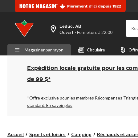
Leduc, AB
Re
votre
Ouvert
⋅ Fermeture à 22:00
magasin
préféré
est
Magasiner par rayon
Circulaire
Offr
Leduc,
AB,
courament
Ouvert,
Expédition locale gratuite pour les co
Fermeture
à
de 99 $*
à
22:00
cliquer
pour
*Offre exclusive pour les membres Récompenses Triangl
changer
standard.
En savoir plus
Accueil
Sports et loisirs
Camping
Réchauds et access