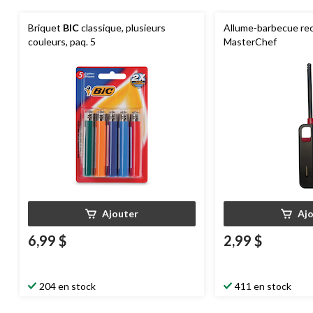
Briquet
BIC
classique, plusieurs
Allume-barbecue re
couleurs, paq. 5
MasterChef
Ajouter
Aj
6,99 $
2,99 $
204 en stock
411 en stock