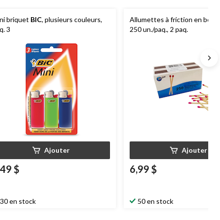
ni briquet
BIC
, plusieurs couleurs,
Allumettes à friction en bois 
q. 3
250 un./paq., 2 paq.
Ajouter
Ajouter
,49 $
6,99 $
30 en stock
50 en stock