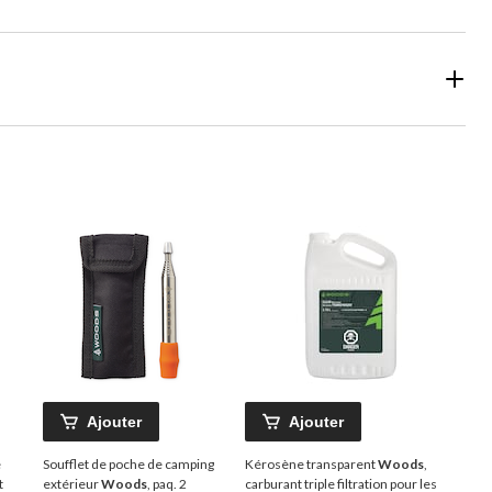
Ajouter
Ajouter
e
Soufflet de poche de camping
Kérosène transparent
Woods
,
t
extérieur
Woods
, paq. 2
carburant triple filtration pour les