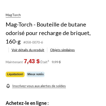
MagTorch
Mag-Torch - Bouteille de butane
odorisé pour recharge de briquet,
160-g
#058-0070-6
Voir détails du produit
Objets similaires
7,43 $
prix
±
Maintenant
Était
9,99 $
était
9,99 $
Liquidation◊
Mieux notés
Inscrivez-vous aux alertes de soldes
Achetez-le en ligne :