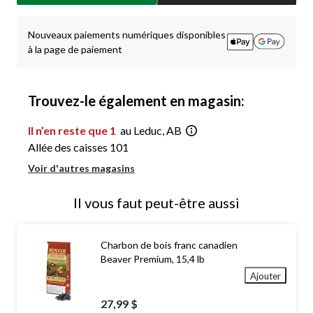
jour
à
1
Nouveaux paiements numériques disponibles
à la page de paiement
Trouvez-le également en magasin:
Il n’en reste que 1
au Leduc, AB
Allée des caisses 101
Voir d'autres magasins
Il vous faut peut-être aussi
Charbon de bois franc canadien
Beaver Premium, 15,4 lb
Ajouter
27,99 $