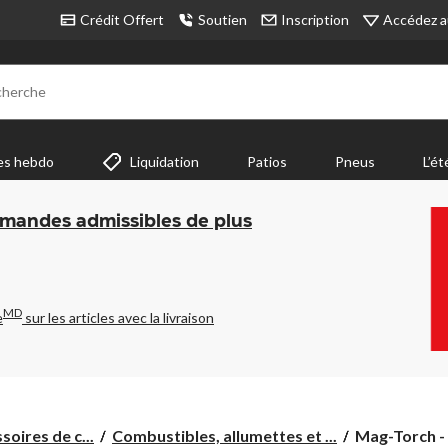
Accédez a
Crédit Offert
Soutien
Inscription
cherche
es hebdo
Liquidation
Patios
Pneus
L’ét
mmandes admissibles de plus
MD
e
sur les articles avec la livraison
Mag-
oires de c...
Combustibles, allumettes et ...
Mag-Torch - 