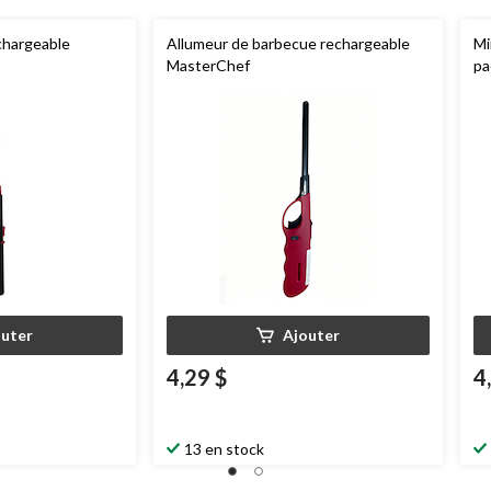
chargeable
Allumeur de barbecue rechargeable
Mi
MasterChef
pa
outer
Ajouter
4,29 $
4
13 en stock