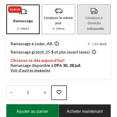
Gratuit
Livraison le même
Livraison à
Ramassage
jour
domicile
Offert
Offert
Indisponible
Ramassage à Leduc, AB
1 En stock
Ramassage gratuit, 25 $ et plus (avant taxes)
Obtenez-le dès aujourd’hui!
Ramassage disponible à
09 h 30, 28 juil.
Voir d'autres magasins
Quantité
mise
Ajouter au panier
Acheter maintenant
à