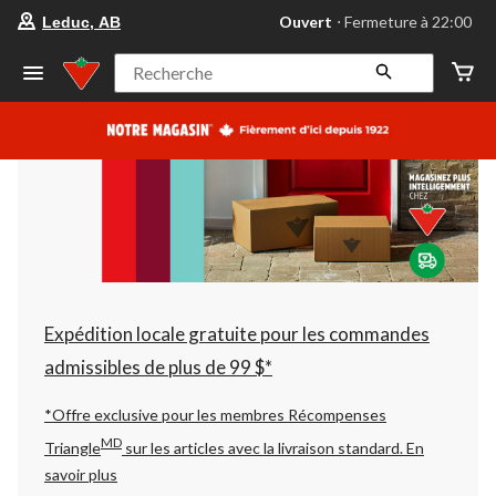
votre
Ouvert
⋅ Fermeture à 22:00
Leduc, AB
magasin
préféré
est
Recherche
Leduc,
AB,
courament
Ouvert,
Fermeture
à
à
22:00
cliquer
pour
changer
Expédition locale gratuite pour les commandes
admissibles de plus de 99 $*
*Offre exclusive pour les membres Récompenses
MD
Triangle
sur les articles avec la livraison standard.
En
savoir plus