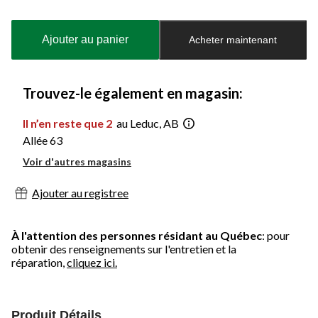
Quantité
mise
à
Ajouter au panier
Acheter maintenant
jour
à
1
Trouvez-le également en magasin:
Il n’en reste que 2
au Leduc, AB
Allée 63
Voir d'autres magasins
Ajouter au registree
À l'attention des personnes résidant au Québec
: pour
obtenir des renseignements sur l'entretien et la
réparation,
cliquez ici.
Produit Détails