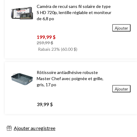
Caméra de recul sans fil solaire de type
S HD 720p, lentille réglable et moniteur
de 6,8 po
Ajouter
199,99 $
prix
259,99 $
était
Rabais 23% (60.00 $)
259,99 $
Rôtissoire antiadhésive robuste
Master Chef avec poignée et grille,
gris, 17 po
Ajouter
39,99 $
Ajouter au registree