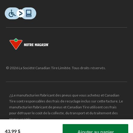
© 2026 La Société Canadian Tire Limitée. Tous droits réservés.
△Le manufacturier/fabricant des pneus que vous achetez et Canadian
Tire sont responsables des frais de recyclage inclus sur cette facture. Le
manufacturier/fabricant de pneus et Canadian Tire utilisent ces frais
pour défrayer le coût de la collecte, du transport et du traitement des
pneus usagés.
MD
CANADIAN TIRE
et le logo du triangle CANADIAN TIRE sont des
43,99 $
Ajouter au panier
marques de commerce déposées de la Société Canadian Tire Limitée.