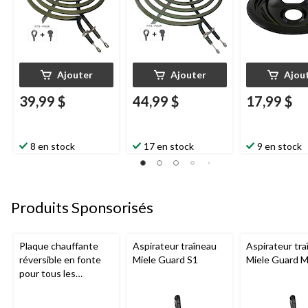
Ajouter
Ajouter
Ajou
39,99 $
44,99 $
17,99 $
8 en stock
17 en stock
9 en stock
Produits Sponsorisés
Plaque chauffante
Aspirateur traîneau
Aspirateur tra
réversible en fonte
Miele Guard S1
Miele Guard 
pour tous les
barbecues portatifs
au gaz Napoleon de