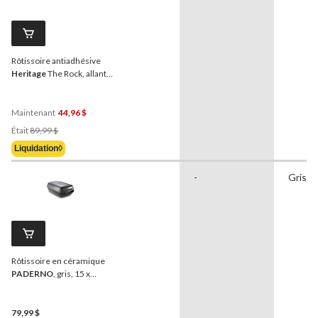
Rôtissoire antiadhésive
Heritage
The Rock, allant
au lave-vaisselle et au four,
17 x 30,4 cm
Maintenant
44,96 $
Prix
Était
89,99 $
Était
Liquidation◊
89,99 $
-
Gris
Rôtissoire en céramique
PADERNO
, gris, 15 x
8,5 po, paq. 2
79,99 $