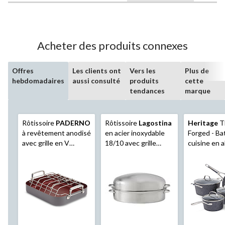
Acheter des produits connexes
Offres
Les clients ont
Vers les
Plus de
hebdomadaires
aussi consulté
produits
cette
tendances
marque
Rôtissoire
PADERNO
Rôtissoire
Lagostina
Heritage
T
à revêtement anodisé
en acier inoxydable
Forged - Ba
avec grille en V
18/10 avec grille
cuisine en 
intelligente,
amovible, allant au
forgé, allant
antiadhésive, allant
four, 43 x 33 cm
vaisselle et 
au four, 41,3 x 33,6 cm
10 pce