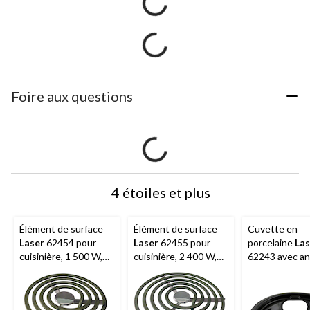
Foire aux questions
4 étoiles et plus
Élément de surface
Élément de surface
Cuvette en
Laser
62454 pour
Laser
62455 pour
porcelaine
Las
cuisinière, 1 500 W,
cuisinière, 2 400 W,
62243 avec a
240 V, 6 po
240 V, 8 po
de finition, va 
vaisselle, noir,