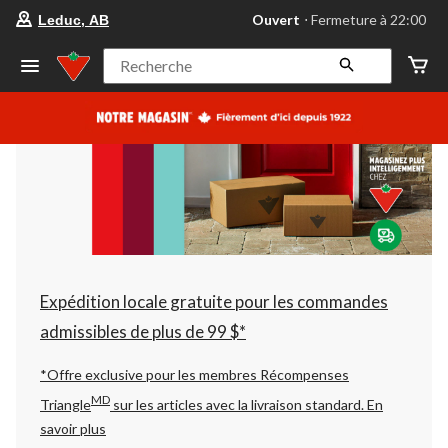
votre
Ouvert
⋅ Fermeture à 22:00
Leduc, AB
magasin
préféré
est
Recherche
Leduc,
AB,
courament
Ouvert,
Fermeture
à
à
22:00
cliquer
pour
changer
Expédition locale gratuite pour les commandes
admissibles de plus de 99 $*
*Offre exclusive pour les membres Récompenses
MD
Triangle
sur les articles avec la livraison standard.
En
savoir plus