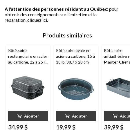
À l'attention des personnes résidant au Québec
: pour
obtenir des renseignements sur l'entretien et la
réparation,
cliquez ici.
Produits similaires
Rôtissoire
Rôtissoire ovale en
Rôtissoire
rectangulaire en acier
acier au carbone, 15 à
antiadhésive 
au carbone, 22 à 25 lb,
18 lb, 38,7 x 28 cm
Master Chef
43,8 x 31 cm
poignée et grill
17 po
Ajouter
Ajouter
Ajou
34,99 $
19,99 $
39,99 $