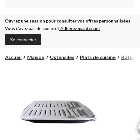
Ouvrez une session pour consulter vos offres personnalisées
Vous n’avez pas de compte?
Adhérez maintenant
Se connecter
Accueil
Maison
Ustensiles
Plats de cuisine
Rôtissoi