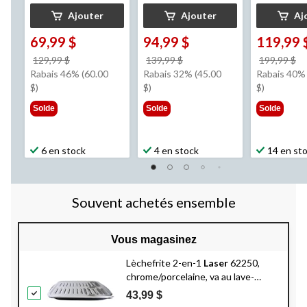
Ajouter
Ajouter
Aj
69,99 $
94,99 $
119,99 
prix
prix
pr
129,99 $
139,99 $
199,99 $
était
était
ét
Rabais 46% (60.00
Rabais 32% (45.00
Rabais 40% 
129,99 $
139,99 $
1
$)
$)
$)
Solde
Solde
Solde
6 en stock
4 en stock
14 en st
Souvent achetés ensemble
Vous magasinez
Lèchefrite 2-en-1
Laser
62250,
chrome/porcelaine, va au lave-
vaisselle, noir, 16 x 12,75 x 1,75 po
43,99 $