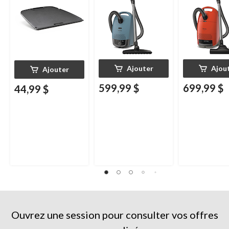
série Q285
Ajouter
Ajou
Ajouter
599,99 $
699,99 $
44,99 $
Ouvrez une session pour consulter vos offres