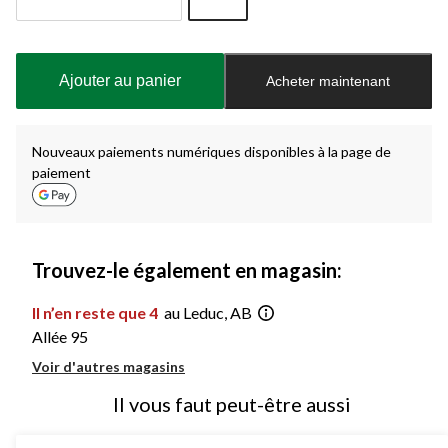
Quantité
mise
à
Ajouter au panier
Acheter maintenant
jour
à
1
Nouveaux paiements numériques disponibles à la page de
paiement
Trouvez-le également en magasin:
Il n’en reste que 4
au Leduc, AB
Allée 95
Voir d'autres magasins
Il vous faut peut-être aussi