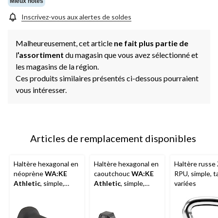
Mieux notés
Inscrivez-vous aux alertes de soldes
Malheureusement, cet article
ne fait plus partie de
l
’assortiment
du magasin que vous avez sélectionné et
les magasins de la région.
Ces produits similaires présentés ci-dessous pourraient
vous intéresser.
Articles de remplacement disponibles
Haltère hexagonal en
Haltère hexagonal en
Haltère russe
néoprène
WA:KE
caoutchouc
WA:KE
RPU, simple, ta
Athletic
, simple,
Athletic
, simple,
variées
choix de poids
poids variés