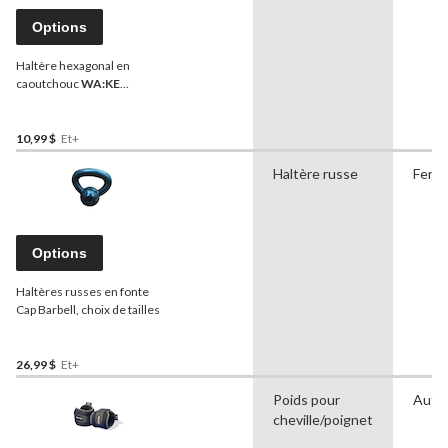
Options
Haltère hexagonal en
caoutchouc
WA:KE
Athletic
, simple, poids
variés
10,99 $
Et+
Haltère russe
Fer à
Options
Haltères russes en fonte
Cap Barbell, choix de tailles
26,99 $
Et+
Poids pour
Autr
cheville/poignet