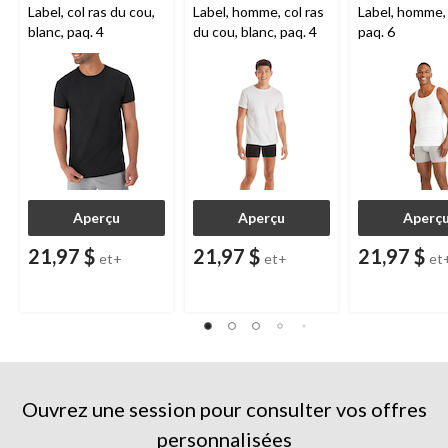
Label, col ras du cou,
Label, homme, col ras
Label, homme, 
blanc, paq. 4
du cou, blanc, paq. 4
paq. 6
Aperçu
Aperçu
Aperç
21,97 $
21,97 $
21,97 $
et+
et+
et
Ouvrez une session pour consulter vos offres
personnalisées