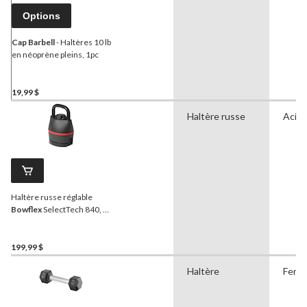
Options
Cap Barbell
- Haltères 10 lb
en néoprène pleins, 1pc
19,99 $
Haltère russe
Acier
Haltère russe réglable
Bowflex
SelectTech 840, 8
à 40 Ib
199,99 $
Haltère
Fer à