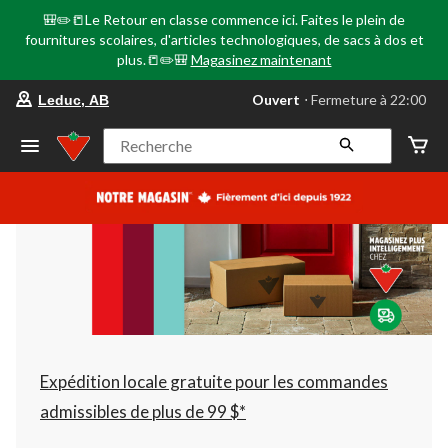
🎒✏️📒Le Retour en classe commence ici. Faites le plein de
fournitures scolaires, d'articles technologiques, de sacs à dos et
plus.📒✏️🎒
Magasinez maintenant
votre
Ouvert
⋅ Fermeture à 22:00
Leduc, AB
magasin
préféré
est
Recherche
Leduc,
AB,
courament
Ouvert,
Fermeture
à
à
22:00
cliquer
pour
changer
Expédition locale gratuite pour les commandes
admissibles de plus de 99 $*