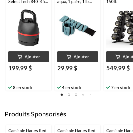
SelectTech 840, 8 à
aqua, 1 paire, 1 lb
150 lb
40 Ib
chacun
Ajouter
Ajouter
Ajou
199,99 $
29,99 $
549,99 $
8 en stock
4 en stock
7 en stock
Produits Sponsorisés
Camisole Hanes Red
Camisole Hanes Red
Camisole Han