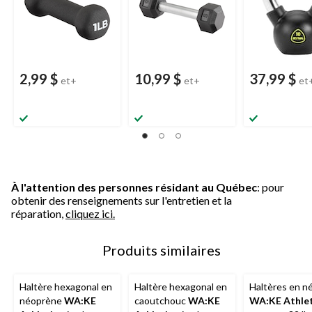
2,99 $
10,99 $
37,99 $
et+
et+
et
À l'attention des personnes résidant au Québec
: pour
obtenir des renseignements sur l'entretien et la
réparation,
cliquez ici.
Produits similaires
Haltère hexagonal en
Haltère hexagonal en
Haltères en n
néoprène
WA:KE
caoutchouc
WA:KE
WA:KE Athlet