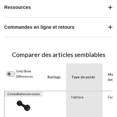
Ressources
Commandes en ligne et retours
Comparer des articles semblables
Only Show
Maté
Differences
Ratings
Type de poids
intér
Consultation en cours
Haltère
Fer à