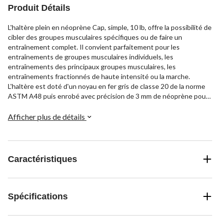
Produit Détails
L'haltère plein en néoprène Cap, simple, 10 lb, offre la possibilité de
cibler des groupes musculaires spécifiques ou de faire un
entraînement complet. Il convient parfaitement pour les
entraînements de groupes musculaires individuels, les
entraînements des principaux groupes musculaires, les
entraînements fractionnés de haute intensité ou la marche.
L'haltère est doté d'un noyau en fer gris de classe 20 de la norme
ASTM A48 puis enrobé avec précision de 3 mm de néoprène pour
plus de sécurité et de confort. Grâce aux têtes hexagonales de
l'haltère (à chaque extrémité), il est facile à empiler et à utiliser
Afficher plus de détails
sans rouler. De plus, sa poignée de diamètre moyen offre une prise
et une sécurité essentielles pendant l'utilisation. L'haltère pèse 10
lb.
Caractéristiques
Spécifications