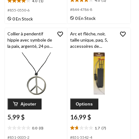
4.0
(1)
4.0
(1)
4.0
4.0
étoile(s)
étoile(s)
#844-4786-8
#855-0550-6
sur
sur
0 En Stock
0 En Stock
5.
5.
1
1
évaluation
évaluation
Collier à pendentif
Arc et flèche, noir,
hippie avec symbole de
taille unique, paq. 5,
la paix, argenté, 24 po,
accessoires de
accessoire de costume
costume à porter pour
à porter pour
l'Halloween
l'Halloween
Ajouter
Options
5,99 $
16,99 $
0.0
(0)
1.7
(7)
0.0
1.7
étoile(s)
étoile(s)
#851-0035-2
#851-5542-4