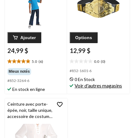
Ajouter
Options
24,99 $
12,99 $
5.0
(6)
0.0
(0)
5.0
0.0
étoile(s)
étoile(s)
#852-1601-6
Mieux notés
sur
sur
0 En Stock
#852-3264-6
5.
5.
Voir d'autres magasins
6
En stock en ligne
évaluations
Ceinture avec porte-
épée, noir, taille unique,
accessoire de costume
à porter pour
l'Halloween