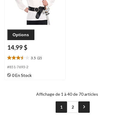
Options
14,99 $
3.5
(2)
3.5
étoile(s)
#851-7693-2
sur
0 En Stock
5.
2
évaluations
Affichage de 1 à 40 de 70 articles
1
2