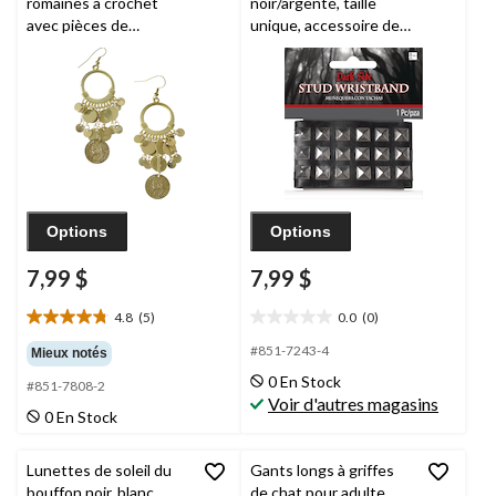
romaines à crochet
noir/argenté, taille
avec pièces de
unique, accessoire de
monnaie, doré, taille
costume à porter pour
unique, paq. 2,
l'Halloween
accessoires de
costume à porter pour
l'Halloween
Options
Options
7,99 $
7,99 $
4.8
(5)
0.0
(0)
4.8
0.0
étoile(s)
étoile(s)
#851-7243-4
Mieux notés
sur
sur
0 En Stock
#851-7808-2
5.
5.
Voir d'autres magasins
5
0 En Stock
évaluations
Lunettes de soleil du
Gants longs à griffes
bouffon noir, blanc
de chat pour adulte,