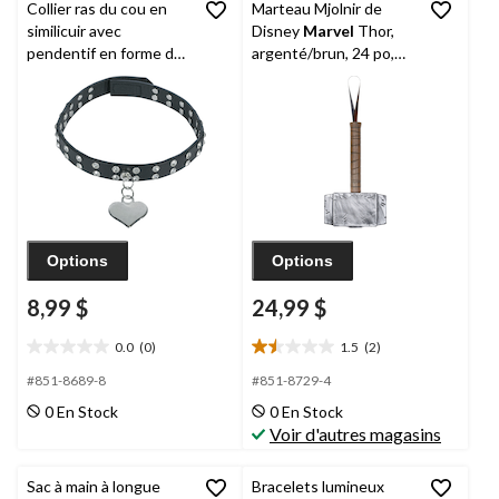
évaluations
Collier ras du cou en
Marteau Mjolnir de
similicuir avec
Disney
Marvel
Thor,
pendentif en forme de
argenté/brun, 24 po,
coeur, noir, taille
accessoire de costume
unique, accessoire de
à porter pour
costume à porter pour
l'Halloween
l'Halloween
Options
Options
8,99 $
24,99 $
0.0
(0)
1.5
(2)
0.0
1.5
étoile(s)
étoile(s)
#851-8689-8
#851-8729-4
sur
sur
0 En Stock
0 En Stock
5.
5.
Voir d'autres magasins
2
évaluations
Sac à main à longue
Bracelets lumineux