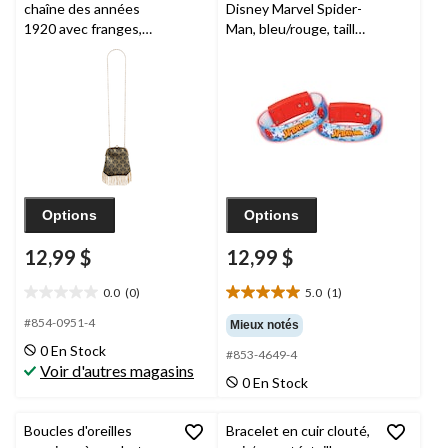
chaîne des années
Disney Marvel Spider-
1920 avec franges,
Man, bleu/rouge, taille
noir/doré, 7 po,
unique
, paq. 4,
accessoire de costume
cadeaux-surprises à
à porter pour
porter pour les
l'Halloween
anniversaires
Options
Options
12,99 $
12,99 $
0.0
(0)
5.0
(1)
0.0
5.0
étoile(s)
étoile(s)
#854-0951-4
Mieux notés
sur
sur
0 En Stock
#853-4649-4
5.
5.
Voir d'autres magasins
1
0 En Stock
évaluation
Boucles d'oreilles
Bracelet en cuir clouté,