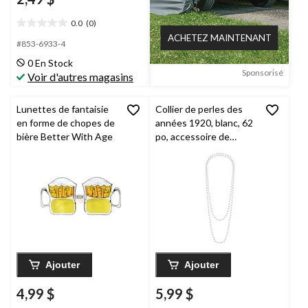
0.0
(0)
0.0
ACHETEZ MAINTENANT
étoile(s)
#853-6933-4
sur
0 En Stock
5.
Sponsorisé
Voir d'autres magasins
Lunettes de fantaisie
Collier de perles des
en forme de chopes de
années 1920, blanc, 62
bière Better With Age
po, accessoire de
costume à porter pour
l'Halloween
Ajouter
Ajouter
4,99 $
5,99 $