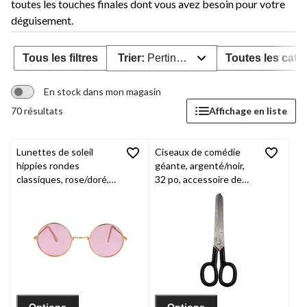
toutes les touches finales dont vous avez besoin pour votre
déguisement.
Tous les filtres
Trier:
Pertinence
Toutes les caté
En stock dans mon magasin
70 résultats
Affichage en liste
Lunettes de soleil
Ciseaux de comédie
hippies rondes
géante, argenté/noir,
classiques, rose/doré,
32 po, accessoire de
taille unique,
costume à porter pour
accessoire de costume
l'Halloween
à porter pour
l'Halloween
Options
Options