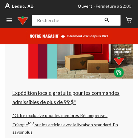
votre
Ouvert
⋅ Fermeture à 22:00
Leduc, AB
magasin
préféré
est
Recherche
Leduc,
AB,
courament
Ouvert,
Fermeture
à
à
22:00
cliquer
pour
changer
Expédition locale gratuite pour les commandes
admissibles de plus de 99 $*
*Offre exclusive pour les membres Récompenses
MD
Triangle
sur les articles avec la livraison standard.
En
savoir plus