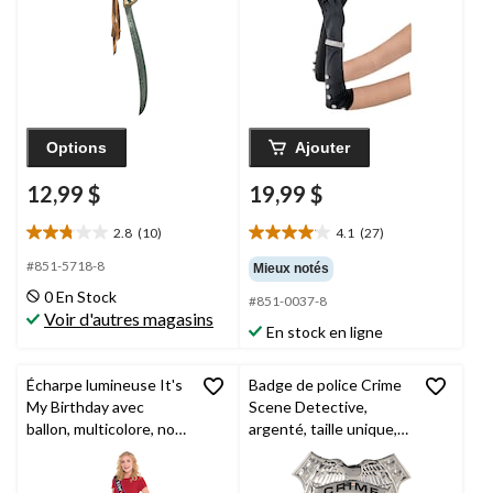
unique, accessoire de
costume à porter pour
l'Halloween
Options
Ajouter
12,99 $
19,99 $
2.8
(10)
4.1
(27)
2.8
4.1
étoile(s)
étoile(s)
#851-5718-8
Mieux notés
sur
sur
0 En Stock
#851-0037-8
5.
5.
Voir d'autres magasins
10
27
En stock en ligne
évaluations
évaluations
Écharpe lumineuse It's
Badge de police Crime
My Birthday avec
Scene Detective,
ballon, multicolore, noir,
argenté, taille unique,
taille unique,
accessoire de costume
accessoire portable
à porter pour