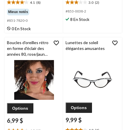
4.1
(8)
3.0
(2)
4.1
3.0
étoile(s)
étoile(s)
#853-0038-2
Mieux notés
sur
sur
8 En Stock
#851-7820-0
5.
5.
8
2
0 En Stock
évaluations
évaluations
Boucles d'oreilles rétro
Lunettes de soleil
en forme d'éclair des
élégantes amusantes
années 80, rose/jaune,
taille unique, paq. 2,
accessoires de
costume à porter pour
l'Halloween
Options
Options
9,99 $
6,99 $