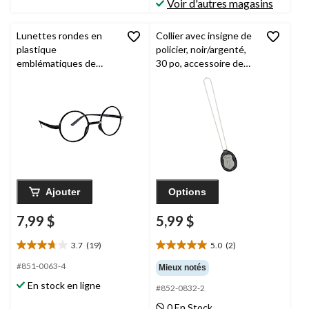
Voir d'autres magasins
Lunettes rondes en
Collier avec insigne de
plastique
policier, noir/argenté,
emblématiques de
30 po, accessoire de
Harry Potter, noir, taille
costume à porter pour
unique, accessoire de
l'Halloween
costume à porter pour
l'Halloween
Ajouter
Options
7,99 $
5,99 $
3.7
(19)
5.0
(2)
3.7
5.0
étoile(s)
étoile(s)
#851-0063-4
Mieux notés
sur
sur
En stock en ligne
#852-0832-2
5.
5.
19
2
0 En Stock