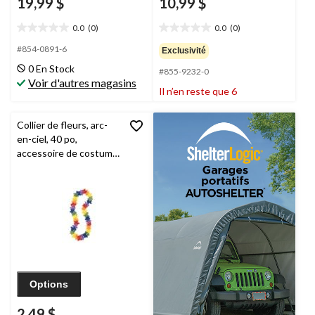
19,99 $
10,99 $
0.0
(0)
0.0
(0)
0.0
0.0
étoile(s)
étoile(s)
#854-0891-6
Exclusivité
sur
sur
0 En Stock
#855-9232-0
5.
5.
Voir d'autres magasins
Il n’en reste que 6
Collier de fleurs, arc-
en-ciel, 40 po,
accessoire de costume
à porter pour
l'Halloween
Options
2,49 $