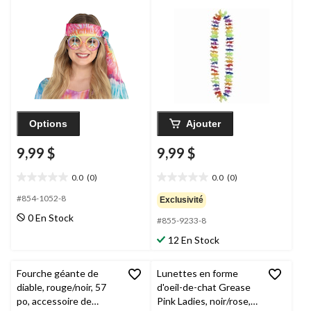
noeuds, taille unique,
accessoire de costume
à porter pour
l'Halloween
Options
Ajouter
9,99 $
9,99 $
0.0
(0)
0.0
(0)
0.0
0.0
étoile(s)
étoile(s)
#854-1052-8
Exclusivité
sur
sur
0 En Stock
#855-9233-8
5.
5.
12 En Stock
Fourche géante de
Lunettes en forme
diable, rouge/noir, 57
d'oeil-de-chat Grease
po, accessoire de
Pink Ladies, noir/rose,