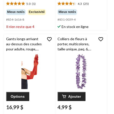
5.0
(1)
4.3
(25)
5.0
4.3
étoile(s)
étoile(s)
Mieux notés
Exclusivité
Mieux notés
sur
sur
#854-1616-8
#851-0039-4
5.
5.
1
25
Il n’en reste que 4
En stock en ligne
évaluation
évaluations
Gants longs arrivant
Colliers de fleurs à
au-dessus des coudes
porter, multicolores,
pour adulte, rouge,
taille unique, paq. 6,
taille unique,
décorations de fêtes
accessoire de costume
estivales
à porter pour
l'Halloween
Options
Ajouter
16,99 $
4,99 $