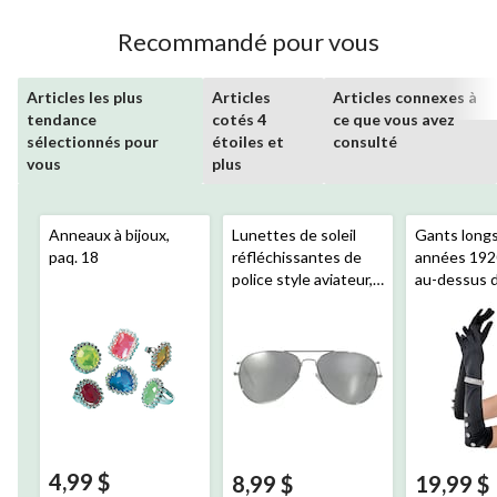
Recommandé pour vous
Articles les plus
Articles
Articles connexes à
tendance
cotés 4
ce que vous avez
sélectionnés pour
étoiles et
consulté
vous
plus
Anneaux à bijoux,
Lunettes de soleil
Gants long
paq. 18
réfléchissantes de
années 1920
police style aviateur,
au-dessus 
argenté, taille unique,
coudes, orn
accessoire de
pierres du R
costume à porter
adulte, noir, 
pour l'Halloween
unique, acc
costume à 
pour l'Hall
4,99 $
8,99 $
19,99 $