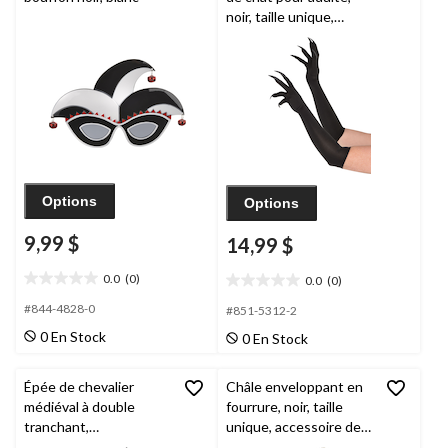
noir, taille unique,
accessoire de costume
à porter pour
l'Halloween
Options
Options
9,99 $
14,99 $
0.0
(0)
0.0
(0)
0.0
0.0
étoile(s)
étoile(s)
#844-4828-0
#851-5312-2
sur
sur
0 En Stock
0 En Stock
5.
5.
Épée de chevalier
Châle enveloppant en
médiéval à double
fourrure, noir, taille
tranchant,
unique, accessoire de
argenté/rouge, 27 po,
costume à porter pour