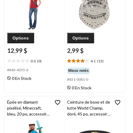
pour anniversaires
l'Halloween
Options
Options
12,99 $
2,99 $
0.0
(0)
4.1
(15)
0.0
4.1
étoile(s)
étoile(s)
#843-4355-6
Mieux notés
sur
sur
0 En Stock
#851-0081-0
5.
5.
15
0 En Stock
évaluations
Épée en diamant
Ceinture de boxe et de
pixélisé, Minecraft,
lutte World Champ,
bleu, 20 po, accessoire
doré, 45 po, accessoire
de costume à porter
de costume à porter
pour l'Halloween
pour l'Halloween