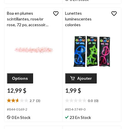
évaluations
évaluations
Boa en plumes
Lunettes
scintillantes, rose/or
luminescentes
rose, 72 po, accessoire
colorées
à porter pour fête
prénuptiale/enterreme
nt de vie de jeune fille
Options
Ajouter
12,99 $
1,99 $
2.7
(3)
0.0
(0)
2.7
0.0
étoile(s)
étoile(s)
#844-0169-2
#854-3749-0
sur
sur
0 En Stock
23 En Stock
5.
5.
3