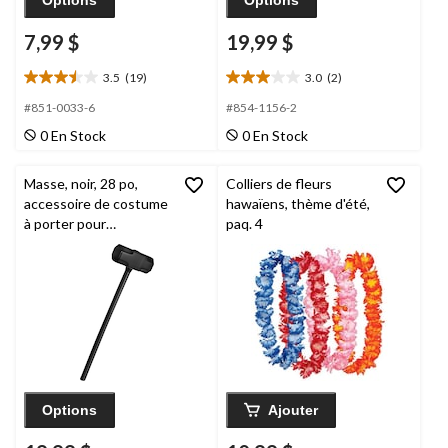
7,99 $
19,99 $
3.5
(19)
3.0
(2)
3.5
3.0
étoile(s)
étoile(s)
#851-0033-6
#854-1156-2
sur
sur
0 En Stock
0 En Stock
5.
5.
19
2
évaluations
évaluations
Masse, noir, 28 po,
Colliers de fleurs
accessoire de costume
hawaïens, thème d'été,
à porter pour
paq. 4
l'Halloween
Options
Ajouter