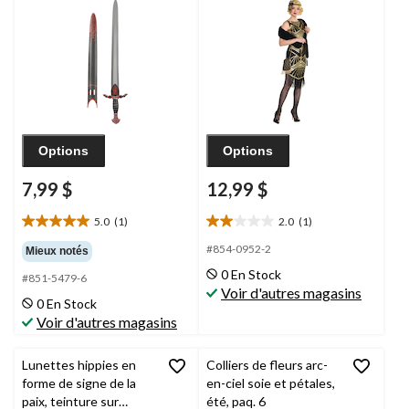
accessoire de costume
l'Halloween
à porter pour
l'Halloween
Options
Options
7,99 $
12,99 $
5.0
(1)
2.0
(1)
5.0
2.0
étoile(s)
étoile(s)
#854-0952-2
Mieux notés
sur
sur
0 En Stock
#851-5479-6
5.
5.
Voir d'autres magasins
1
1
0 En Stock
évaluation
évaluation
Voir d'autres magasins
Lunettes hippies en
Colliers de fleurs arc-
forme de signe de la
en-ciel soie et pétales,
paix, teinture sur
été, paq. 6