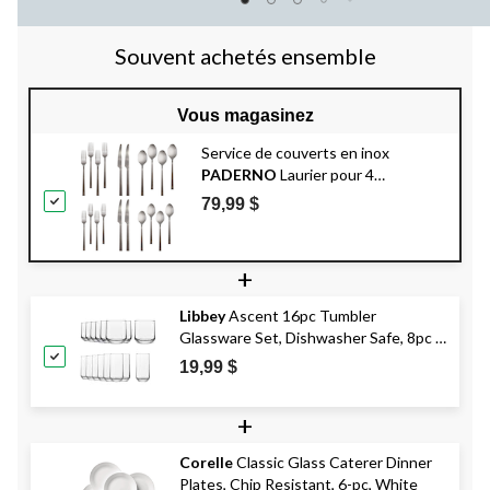
Souvent achetés ensemble
Vous magasinez
Service de couverts en inox
PADERNO
Laurier pour 4
personnes, 20 pièces
79,99 $
+
Libbey
Ascent 16pc Tumbler
Glassware Set, Dishwasher Safe, 8pc x
13.3-oz and 8pc x 16-oz
19,99 $
+
Corelle
Classic Glass Caterer Dinner
Plates, Chip Resistant, 6-pc, White