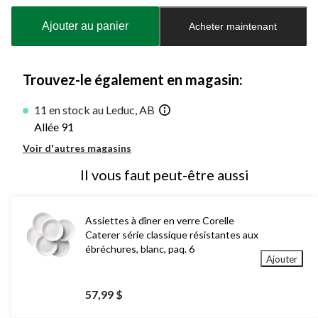
mise
à
Ajouter au panier
Acheter maintenant
jour
à
1
Trouvez-le également en magasin:
11 en stock au Leduc, AB
Allée 91
Voir d'autres magasins
Il vous faut peut-être aussi
Assiettes à dîner en verre Corelle
Caterer série classique résistantes aux
ébréchures, blanc, paq. 6
Ajouter
57,99 $