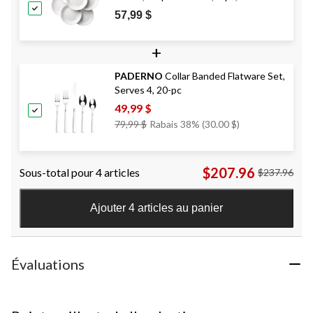
57,99 $
+
PADERNO
Collar Banded Flatware Set,
Serves 4, 20-pc
49,99 $
Prix
79,99 $
Rabais 38% (30.00 $)
Était
79,99 $
$207.96
Sous-total pour 4 articles
$237.96
Ajouter 4 articles au panier
Évaluations