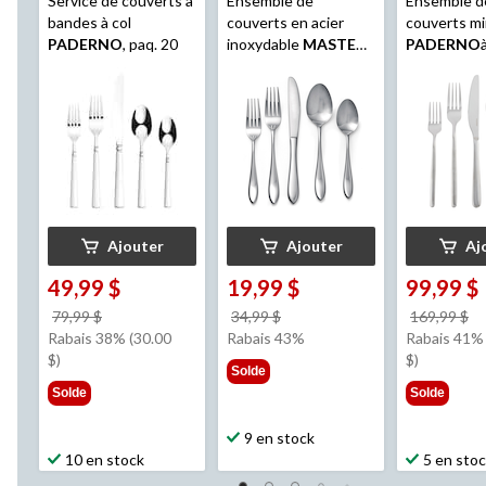
Service de couverts à
Ensemble de
Ensemble d
bandes à col
couverts en acier
couverts m
PADERNO
, paq. 20
inoxydable
MASTER
PADERNO
Chef
Point, pour 4
arrondie po
personnes, 20 pièces
12 personne
Ajouter
Ajouter
Aj
49,99 $
19,99 $
99,99 $
prix
prix
pr
79,99 $
34,99 $
169,99 $
était
était
ét
Rabais 38% (30.00
Rabais 43%
Rabais 41% 
79,99 $
34,99 $
1
$)
$)
Solde
Solde
Solde
9 en stock
10 en stock
5 en sto