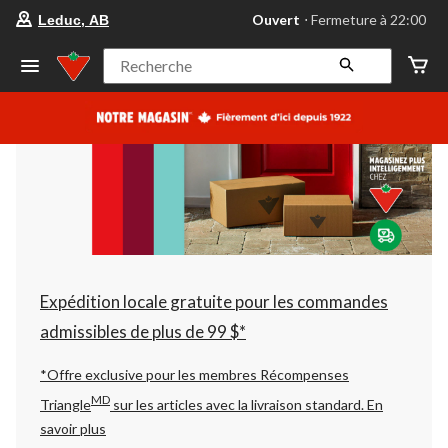
votre
Ouvert
⋅ Fermeture à 22:00
Leduc, AB
magasin
préféré
est
Recherche
Leduc,
AB,
courament
Ouvert,
Fermeture
à
à
22:00
cliquer
pour
changer
Expédition locale gratuite pour les commandes
admissibles de plus de 99 $*
*Offre exclusive pour les membres Récompenses
MD
Triangle
sur les articles avec la livraison standard.
En
savoir plus