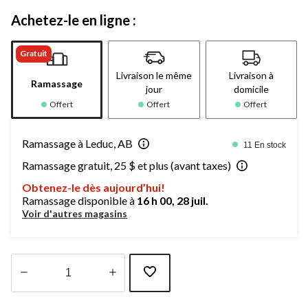
Achetez-le en ligne :
Gratuit
Livraison le même
Livraison à
Ramassage
jour
domicile
Offert
Offert
Offert
Ramassage à Leduc, AB
11 En stock
Ramassage gratuit, 25 $ et plus (avant taxes)
Obtenez-le dès aujourd’hui!
Ramassage disponible à
16 h 00, 28 juil.
Voir d'autres magasins
Quantité