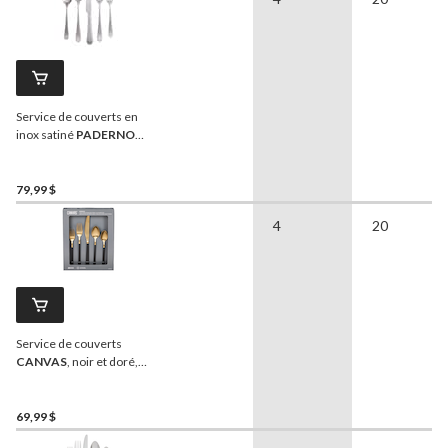
Service de couverts en
inox satiné
PADERNO
Richmond pour 4
personnes, 20 pièces
79,99 $
4
20
Service de couverts
CANVAS
, noir et doré,
paq. 20
69,99 $