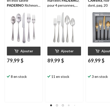
en inox satiné
martelés
PADERNO
,
CANVAS
, noir
PADERNO
Richmond
pour 4 personnes,
doré, paq. 20
pour 4 personnes, 20
paq. 20
pièces
Ajouter
Ajouter
Ajou
79,99 $
89,99 $
69,99 $
8 en stock
11 en stock
3 en stock