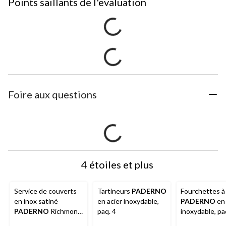
Points saillants de l'evaluation
Foire aux questions
4 étoiles et plus
Service de couverts
Tartineurs
PADERNO
Fourchettes à
en inox satiné
en acier inoxydable,
PADERNO
en 
PADERNO
Richmond
paq. 4
inoxydable, pa
pour 4 personnes, 20