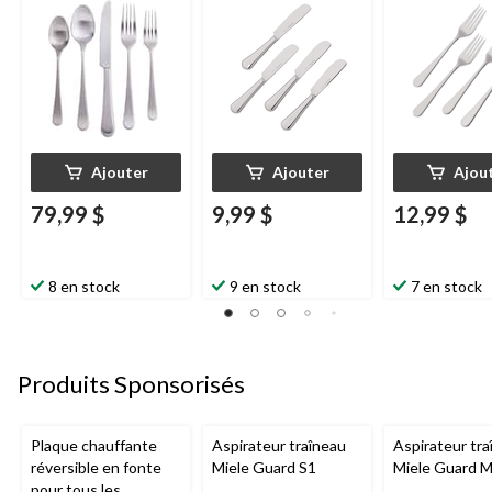
pièces
Ajouter
Ajouter
Ajou
79,99 $
9,99 $
12,99 $
8 en stock
9 en stock
7 en stock
Produits Sponsorisés
Plaque chauffante
Aspirateur traîneau
Aspirateur tra
réversible en fonte
Miele Guard S1
Miele Guard 
pour tous les