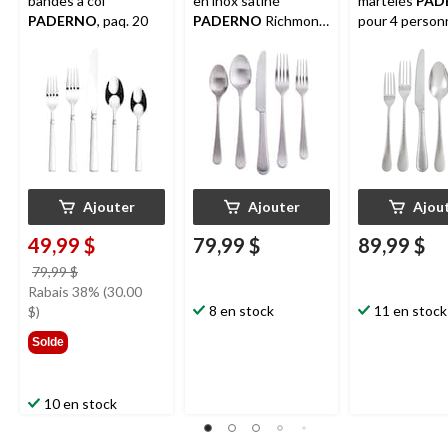
bandes à col
en inox satiné
martelés
PAD
PADERNO
, paq. 20
PADERNO
Richmond
pour 4 person
pour 4 personnes, 20
paq. 20
pièces
Ajouter
Ajouter
Ajou
49,99 $
79,99 $
89,99 $
prix
79,99 $
était
Rabais 38% (30.00
79,99 $
8 en stock
11 en stock
$)
Solde
10 en stock