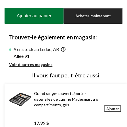
Quantité
mise
à
Ajouter au panier
Acheter maintenant
jour
à
1
Trouvez-le également en magasin:
9 en stock au Leduc, AB
Allée 91
Voir d'autres magasins
Il vous faut peut-être aussi
Grand range-couverts/porte-
ustensiles de cuisine Madesmart à 6
compartiments, gris
Ajouter
17,99 $