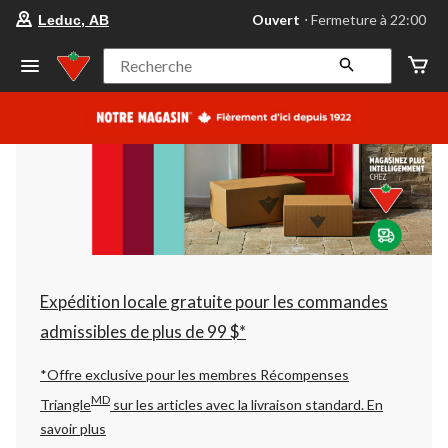
votre
Ouvert
⋅ Fermeture à 22:00
Leduc, AB
magasin
préféré
est
Recherche
Leduc,
AB,
courament
Ouvert,
Fermeture
à
à
22:00
cliquer
pour
changer
Expédition locale gratuite pour les commandes
admissibles de plus de 99 $*
*Offre exclusive pour les membres Récompenses
MD
Triangle
sur les articles avec la livraison standard.
En
savoir plus