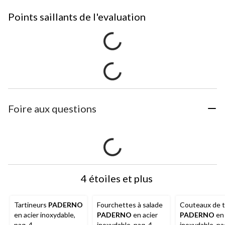
Points saillants de l'evaluation
Foire aux questions
4 étoiles et plus
Tartineurs
PADERNO
Fourchettes à salade
Couteaux de t
en acier inoxydable,
PADERNO
en acier
PADERNO
en 
paq. 4
inoxydable, paq. 4
inoxydable, pa