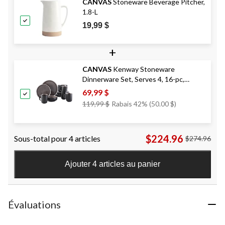
CANVAS
Stoneware Beverage Pitcher,
1.8-L
19,99 $
+
CANVAS
Kenway Stoneware
Dinnerware Set, Serves 4, 16-pc,
Matte Black & Taupe Reactive Glaze
69,99 $
Prix
119,99 $
Rabais 42% (50.00 $)
Était
119,99 $
$224.96
Sous-total pour 4 articles
$274.96
Ajouter 4 articles au panier
Évaluations