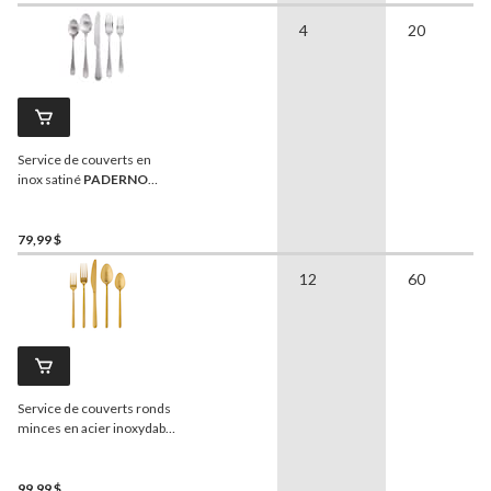
79,99 $
4
20
Service de couverts en
inox satiné
PADERNO
Richmond pour 4
personnes, 20 pièces
79,99 $
12
60
Service de couverts ronds
minces en acier inoxydable
PADERNO
Chelsea, fini
doré satiné, pour 4
personnes, paq. 20
99,99 $