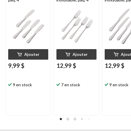
Ajouter
Ajouter
Ajou
9,99 $
12,99 $
12,99 $
9 en stock
7 en stock
9 en stock