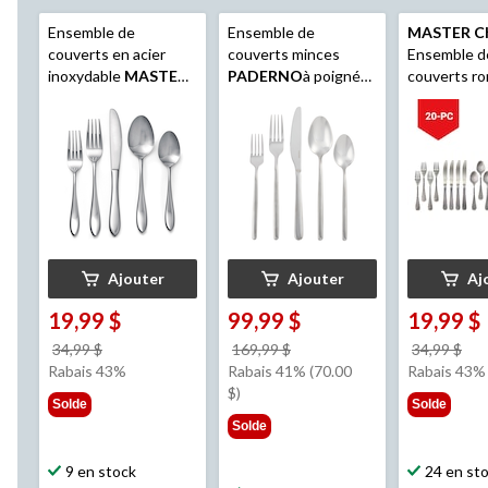
Ensemble de
Ensemble de
MASTER C
couverts en acier
couverts minces
Ensemble d
inoxydable
MASTER
PADERNO
à poignée
couverts ro
Chef
Point, pour 4
arrondie pour jusqu'à
acier inoxyd
personnes, 20 pièces
12 personnes, paq. 60
4 personnes
pièces
Ajouter
Ajouter
Aj
19,99 $
99,99 $
19,99 $
prix
prix
pri
34,99 $
169,99 $
34,99 $
était
était
éta
Rabais 43%
Rabais 41% (70.00
Rabais 43%
34,99 $
169,99 $
34,
$)
Solde
Solde
Solde
9 en stock
24 en st