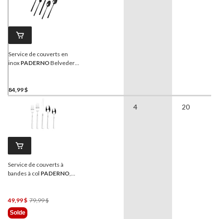
Service de couverts en
inox
PADERNO
Belvedere
pour 4 personnes, noir, 20
pièces
84,99 $
4
20
Service de couverts à
bandes à col
PADERNO
,
paq. 20
Prix
49,99 $
79,99 $
Était
Solde