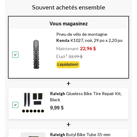
Souvent achetés ensemble
Vous magasinez
Pneu de vélo de montagne
Kenda
K1027, noir, 29 po x 2,20 po
22,96 $
Maintenant
Prix
±
Était
33,99 $
Était
Liquidation◊
33,99 $
+
Raleigh
Glueless Bike Tire Repair Kit,
Black
9,99 $
+
Raleigh
Butyl Bike Tube 35-mm