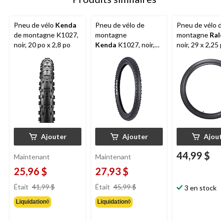
Pneu de vélo
Kenda
Pneu de vélo de
Pneu de vélo 
de montagne K1027,
montagne
montagne
Ral
noir, 20 po x 2,8 po
Kenda
K1027, noir,
noir, 29 x 2,25
24 po x 2,8 po
Ajouter
Ajouter
Ajou
44,99 $
Maintenant
Maintenant
25,96 $
27,93 $
prix
prix
Était
41,99 $
Était
45,99 $
3 en stock
était
était
Liquidation◊
Liquidation◊
41,99 $
45,99 $