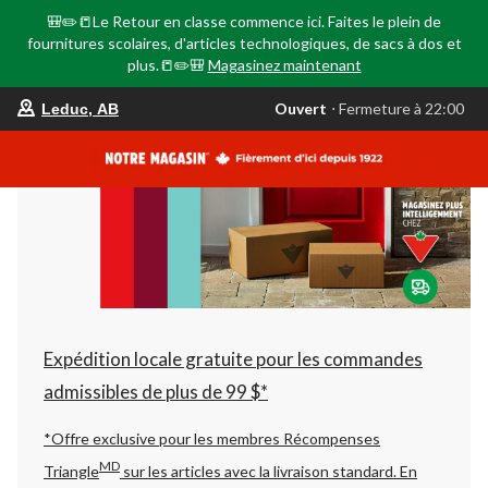
🎒✏️📒Le Retour en classe commence ici. Faites le plein de
fournitures scolaires, d'articles technologiques, de sacs à dos et
plus.📒✏️🎒
Magasinez maintenant
votre
Ouvert
⋅ Fermeture à 22:00
Leduc, AB
magasin
préféré
est
Leduc,
AB,
courament
Ouvert,
Fermeture
à
à
22:00
cliquer
pour
changer
Expédition locale gratuite pour les commandes
admissibles de plus de 99 $*
*Offre exclusive pour les membres Récompenses
MD
Triangle
sur les articles avec la livraison standard.
En