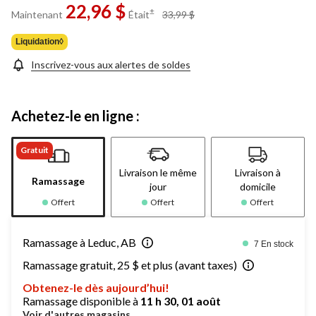
22,96 $
prix
±
Maintenant
Était
33,99 $
était
33,99 $
Liquidation◊
Inscrivez-vous aux alertes de soldes
Achetez-le en ligne :
Gratuit
Livraison le même
Livraison à
Ramassage
jour
domicile
Offert
Offert
Offert
Ramassage à Leduc, AB
7 En stock
Ramassage gratuit, 25 $ et plus (avant taxes)
Obtenez-le dès aujourd’hui!
Ramassage disponible à
11 h 30, 01 août
Voir d'autres magasins