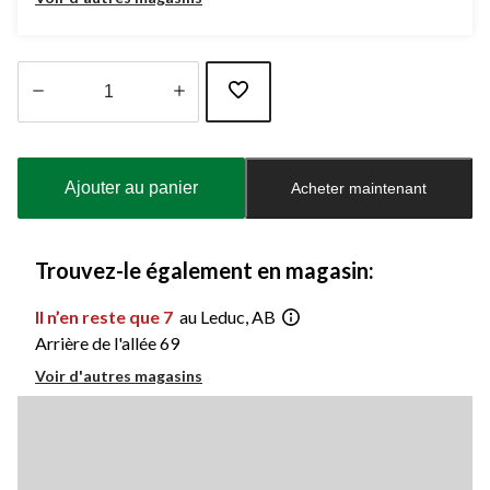
Quantité
mise
à
Ajouter au panier
Acheter maintenant
jour
à
1
Trouvez-le également en magasin:
Il n’en reste que 7
au Leduc, AB
Arrière de l'allée 69
Voir d'autres magasins