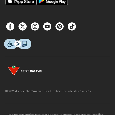
© 2026 La Société Canadian Tire Limitée. Tous droits réservés.
△Le manufacturier/fabricant des pneus que vous achetez et Canadian