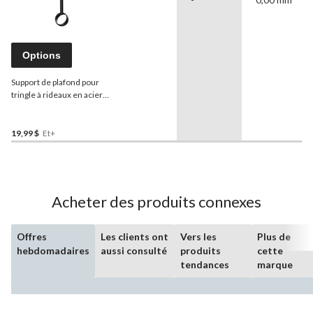
Options
Support de plafond pour
tringle à rideaux en acier
For Living
, paq. 2, couleurs
variées
19,99 $
Et+
Acheter des produits connexes
Offres
Les clients ont
Vers les
Plus de
hebdomadaires
aussi consulté
produits
cette
tendances
marque