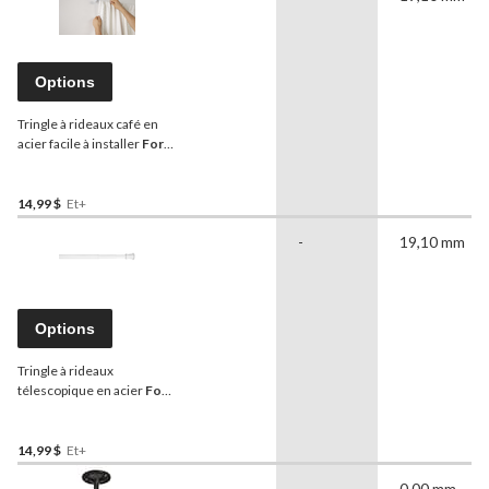
Options
Tringle à rideaux café en
acier facile à installer
For
Living
Smart Rods, choix de
couleurs, tailles variées,
5/8 po de diamètre
14,99 $
Et+
-
19,10 mm
Options
Tringle à rideaux
télescopique en acier
For
Living
Smart Rods avec
fleurons classiques, blanc,
tailles variées, diamètre de
14,99 $
Et+
1 po
-
0,00 mm