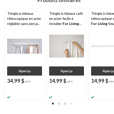
Tringle à rideaux
Tringle à rideaux café
Tringle à ride
télescopique en acier
en acier facile à
télescopique e
réglable sans perçage
installer
For Living
For Living
Sma
For Living
Smart Rod,
Smart Rods, choix de
Rods avec fle
48 à 84 po, diamètre
couleurs, tailles
classiques, bla
de 7/8 po
variées, 5/8 po de
tailles variées,
diamètre
diamètre de 1
Aperçu
Aperçu
Aperç
34,99 $
14,99 $
14,99 $
et+
et+
et