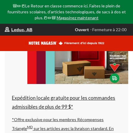
🎒✏️📒Le Retour en classe commence ici. Faites le plein de
fournitures scolaires, d'articles technologiques, de sacs à dos et
plus.📒✏️🎒
Magasinez maintenant
votre
Ouvert
⋅ Fermeture à 22:00
Leduc, AB
magasin
préféré
est
Leduc,
AB,
courament
Ouvert,
Fermeture
à
à
22:00
cliquer
pour
changer
Expédition locale gratuite pour les commandes
admissibles de plus de 99 $*
*Offre exclusive pour les membres Récompenses
MD
Triangle
sur les articles avec la livraison standard.
En