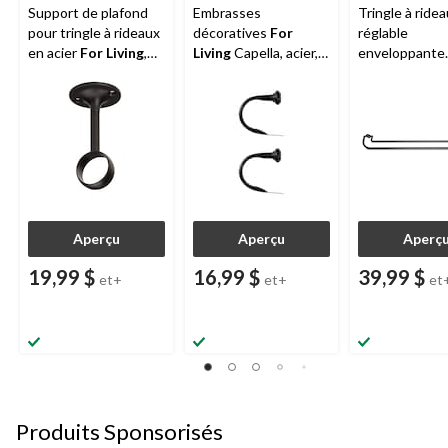
Support de plafond
Embrasses
Tringle à ride
pour tringle à rideaux
décoratives
For
réglable
en acier
For Living
,
Living
Capella, acier,
enveloppante
paq. 2, couleurs
paq. 2, couleurs
moderne
CAN
variées
variées
noir mat
Aperçu
Aperçu
Aperç
19,99 $
16,99 $
39,99 $
et+
et+
et
Produits Sponsorisés