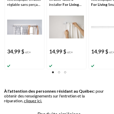
réglable sans perçage
installer
For Living
For Living
Sma
For Living
Smart Rod,
Smart Rods, choix de
Rods avec fle
48 à 84 po, diamètre
couleurs, tailles
classiques, bla
de 7/8 po
variées, 5/8 po de
tailles variées,
diamètre
diamètre de 1
34,99 $
14,99 $
14,99 $
et+
et+
et
À l'attention des personnes résidant au Québec
: pour
obtenir des renseignements sur l'entretien et la
réparation,
cliquez ici.
Produits similaires