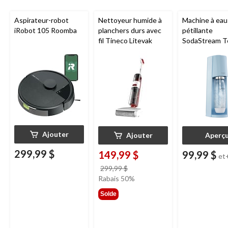
Aspirateur-robot
Nettoyeur humide à
Machine à eau
iRobot 105 Roomba
planchers durs avec
pétillante
fil Tineco Litevak
SodaStream T
Ajouter
Ajouter
Aperç
299,99 $
149,99 $
99,99 $
et
prix
299,99 $
était
Rabais 50%
299,99 $
Solde