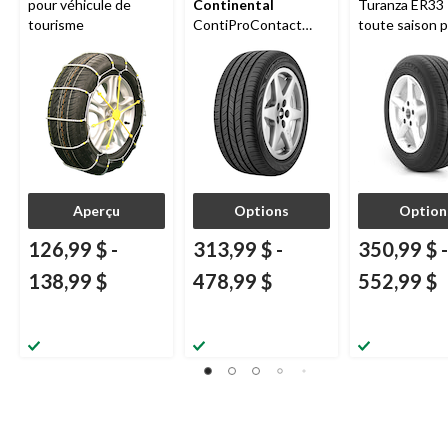
pour véhicule de
Continental
Turanza ER33
tourisme
ContiProContact
toute saison 
RFT pour véhicules
véhicules de 
de tourisme et
et multisegm
multisegments
Aperçu
Options
Option
126,99 $
-
313,99 $
-
350,99 $
-
138,99 $
478,99 $
552,99 $