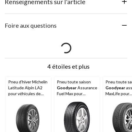
Renseignements sur l’article
Foire aux questions
4 étoiles et plus
Pneu d’hiver Michelin
Pneu toute saison
Pneu toute sa
Latitude Alpin LA2
Goodyear
Assurance
Goodyear
ass
pour véhicules de
Fuel Max pour
MaxLife pour
tourisme et
véhicules de tourisme
véhicules de 
multisegments
et multisegments
et multisegm