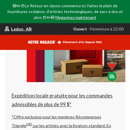
🎒✏️📒Le Retour en classe commence ici. Faites le plein de
fournitures scolaires, d'articles technologiques, de sacs à dos et
plus.📒✏️🎒
Magasinez maintenant
votre
Ouvert
⋅ Fermeture à 22:00
Leduc, AB
magasin
préféré
est
Leduc,
AB,
courament
Ouvert,
Fermeture
à
à
22:00
cliquer
pour
changer
Expédition locale gratuite pour les commandes
admissibles de plus de 99 $*
*Offre exclusive pour les membres Récompenses
MD
Triangle
sur les articles avec la livraison standard.
En