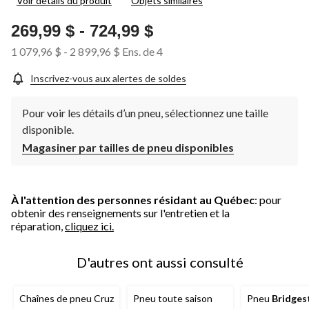
Voir détails du produit
Objets similaires
269,99 $
-
724,99 $
1 079,96 $
-
2 899,96 $
Ens. de 4
Inscrivez-vous aux alertes de soldes
Pour voir les détails d’un pneu, sélectionnez une taille
disponible.
Magasiner par tailles de pneu disponibles
À l'attention des personnes résidant au Québec
: pour
obtenir des renseignements sur l'entretien et la
réparation,
cliquez ici.
D'autres ont aussi consulté
Chaînes de pneu Cruz
Pneu toute saison
Pneu
Bridges