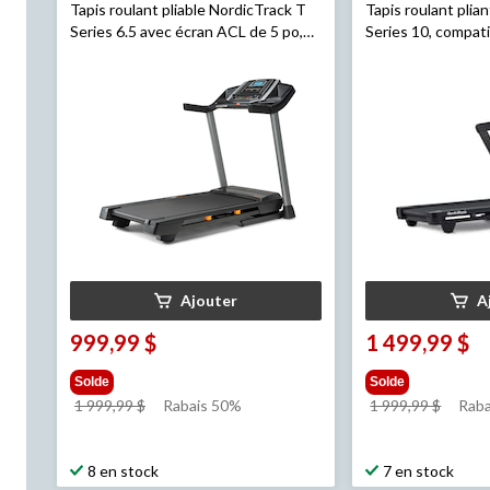
Tapis roulant pliable NordicTrack T
Tapis roulant plia
Series 6.5 avec écran ACL de 5 po,
Series 10, compati
compatible iFIT
Ajouter
A
999,99 $
1 499,99 $
Solde
Solde
prix
prix
1 999,99 $
Rabais 50%
1 999,99 $
Raba
était
était
1 999,99 $
1 999,
8 en stock
7 en stock