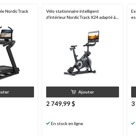
able NordicTrack
Vélo stationnaire intelligent
Ex
d'intérieur NordicTrack X24 adapté à
es
la technologie iFIT
ad
outer
Ajouter
2 749,99 $
3
En stock en ligne