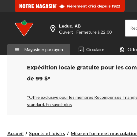
Leduc, AB
Re
votre
Ouvert
⋅ Fermeture à 22:00
magasin
préféré
est
Magasiner par rayon
Circulaire
Offr
Leduc,
AB,
courament
Ouvert,
Expédition locale gratuite pour les co
Fermeture
à
de 99 $*
à
22:00
cliquer
pour
*Offre exclusive pour les membres Récompenses Triangl
changer
standard.
En savoir plus
Accueil
Sports et loisirs
Mise en forme et musculatio