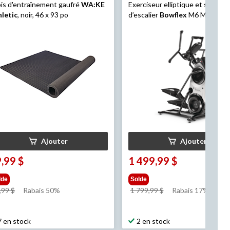
is d'entraînement gaufré
WA:KE
Exerciseur elliptique et simulat
letic
, noir, 46 x 93 po
d’escalier
Bowflex
M6 Max,
abonnement à JRNY® inclus
Ajouter
Ajouter
,99 $
1 499,99 $
lde
Solde
prix
prix
,99 $
Rabais 50%
1 799,99 $
Rabais 17% (300.0
était
était
59,99 $
1 799,99 $
7 en stock
2 en stock