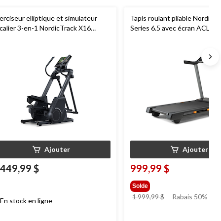
erciseur elliptique et simulateur
Tapis roulant pliable NordicT
calier 3-en-1 NordicTrack X16
Series 6.5 avec écran ACL de 
apté à la technologie iFIT
compatible iFIT
Ajouter
Ajouter
 449,99 $
999,99 $
Solde
prix
1 999,99 $
Rabais 50%
En stock en ligne
était
1 999,99 $