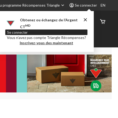
u programme Récompenses Triangle
Se connecter
EN
Obtenez ou échangez de l’Argent
État de
MD
CT
command
Se connecter
Vous n’avez pas compte Triangle Récompenses?
é
Party City
Centre-auto
Inscrivez-vous des maintenant