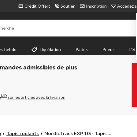
Accédez a
Crédit Offert
Soutien
Inscription
cherche
es hebdo
Liquidation
Patios
Pneus
L’ét
mmandes admissibles de plus
MD
e
sur les articles avec la livraison
NordicTrack
n
Tapis roulants
NordicTrack EXP 10i - Tapis ...