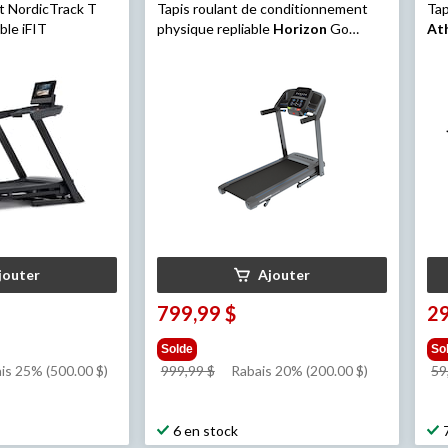
nt NordicTrack T
Tapis roulant de conditionnement
Tap
ble iFIT
physique repliable
Horizon
Go
Ath
Series T101-07
jouter
Ajouter
799,99 $
29
Solde
So
prix
is 25% (500.00 $)
999,99 $
Rabais 20% (200.00 $)
59
était
99 $
999,99 $
6 en stock