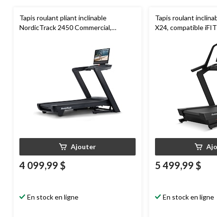
Tapis roulant pliant inclinable
Tapis roulant inclin
NordicTrack 2450 Commercial,
X24, compatible iFIT
compatible iFIT
Ajouter
Aj
4 099,99 $
5 499,99 $
En stock en ligne
En stock en ligne