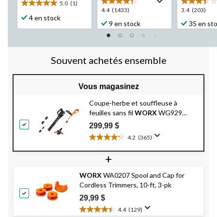
5.0
(1)
5.0
4.4
3.4
4.4
(1433)
3.4
(203)
étoile(s)
4 en stock
étoile(s)
étoile(s)
9 en stock
35 en st
sur
sur
sur
5.
5.
5.
1
1433
203
évaluation
évaluations
évaluation
Souvent achetés ensemble
Vous magasinez
Coupe-herbe et souffleuse à
feuilles sans fil
WORX
WG929
Power Share, 20 V
299,99 $
4.2
(365)
4.2
étoile(s)
+
sur
5.
WORX
WA0207 Spool and Cap for
365
Cordless Trimmers, 10-ft, 3-pk
évaluations
29,99 $
4.4
(129)
4.4