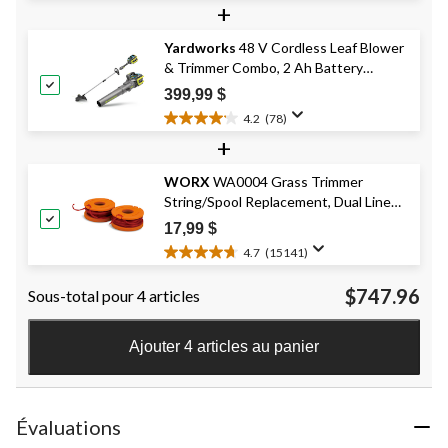
+
étoile(s)
sur
Yardworks
48 V Cordless Leaf Blower
5.
& Trimmer Combo, 2 Ah Battery
129
évaluations
Included
399,99 $
4.2
(78)
4.2
+
étoile(s)
sur
WORX
WA0004 Grass Trimmer
5.
String/Spool Replacement, Dual Line
78
évaluations
Cordless, 0.065-in
17,99 $
4.7
(15141)
4.7
étoile(s)
$747.96
Sous-total pour 4 articles
sur
5.
15141
Ajouter 4 articles au panier
évaluations
Évaluations