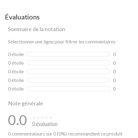
Évaluations
Sommaire de la notation
Sélectionner une ligne pour filtrer les commentaires
0 étoile
étoiles
0
0 commentai
0 étoile
étoiles
0
0 commentai
0 étoile
étoiles
0
0 commentai
0 étoile
étoiles
0
0 commentai
0 étoile
étoiles
0
0 commentai
Note générale
0.0
0 évaluation
0 commentateurs sur 0 (0%) recommandent ce produit