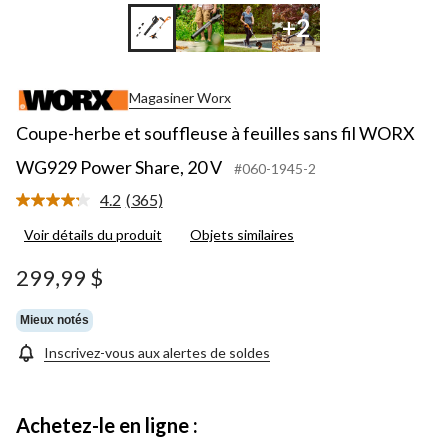
+2
Magasiner Worx
Coupe-herbe et souffleuse à feuilles sans fil WORX
WG929 Power Share, 20 V
#060-1945-2
4.2
(365)
Lire
les
Voir détails du produit
Objets similaires
365
commentaires.
Lien
299,99 $
vers
la
même
Mieux notés
page.
Inscrivez-vous aux alertes de soldes
Achetez-le en ligne :