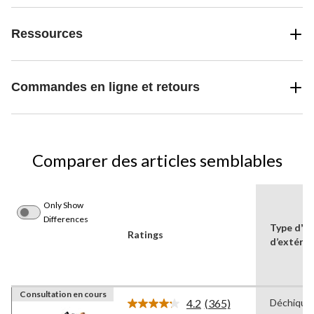
Ressources
Commandes en ligne et retours
Comparer des articles semblables
Only Show
Differences
Type dʼé
Ratings
d’extérie
Consultation en cours
4.2
(365)
Déchique
Lire