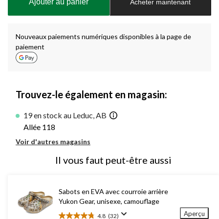
Ajouter au panier
Acheter maintenant
jour
à
1
Nouveaux paiements numériques disponibles à la page de
paiement
Trouvez-le également en magasin:
19 en stock au Leduc, AB
Allée 118
Voir d'autres magasins
Il vous faut peut-être aussi
Sabots en EVA avec courroie arrière
Yukon Gear, unisexe, camouflage
Aperçu
4.8
(32)