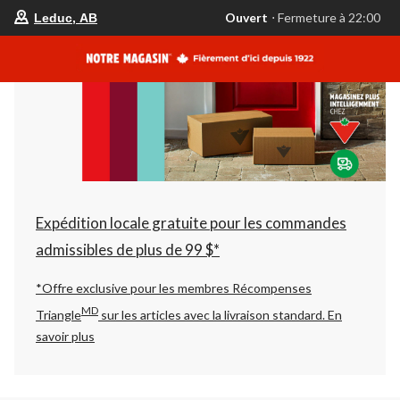
votre
Ouvert
⋅ Fermeture à 22:00
Leduc, AB
magasin
préféré
est
Leduc,
AB,
courament
Ouvert,
Fermeture
à
à
22:00
cliquer
pour
changer
Expédition locale gratuite pour les commandes
admissibles de plus de 99 $*
*Offre exclusive pour les membres Récompenses
MD
Triangle
sur les articles avec la livraison standard.
En
savoir plus