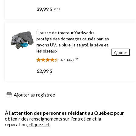
4.8
étoile(s)
39,99 $
et+
sur
5.
32
évaluations
Housse de tracteur Yardworks,
protège des dommages causés par les
rayons UV, la pluie, la saleté, la sève et
les oiseaux
Ajouter
4.5
(42)
4.5
étoile(s)
62,99 $
sur
5.
42
évaluations
Ajouter au registree
À l'attention des personnes résidant au Québec
: pour
obtenir des renseignements sur l'entretien et la
réparation,
cliquez ici.