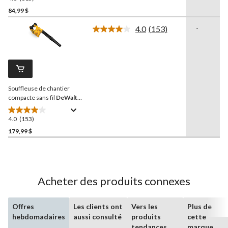
étoile(s)
84,99 $
sur
4.0
(153)
-
5.
Lire
815
les
153
évaluations
commentaires.
Lien
vers
la
Souffleuse de chantier
même
page.
compacte sans fil
DeWalt
20 V Max, outil seulement
4.0
(153)
4.0
étoile(s)
179,99 $
sur
5.
153
évaluations
Acheter des produits connexes
Offres
Les clients ont
Vers les
Plus de
hebdomadaires
aussi consulté
produits
cette
tendances
marque