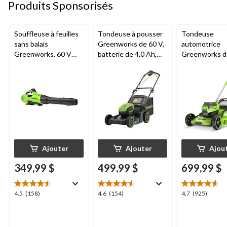
Produits Sponsorisés
Souffleuse à feuilles
Tondeuse à pousser
Tondeuse
sans balais
Greenworks de 60 V,
automotrice
Greenworks, 60 V
batterie de 4,0 Ah,
Greenworks de
750 pi3/min, 1
chargeur de 3 A, 17
batterie de 5,
batterie de 4 Ah et 1
po
chargeur de 3 
chargeur de 3 A
po
Ajouter
Ajouter
Ajou
349,99 $
499,99 $
699,99 $
4.5
4.6
4.7
4.5
(158)
4.6
(154)
4.7
(925)
étoile(s)
étoile(s)
étoile(s)
sur
sur
sur
5.
5.
5.