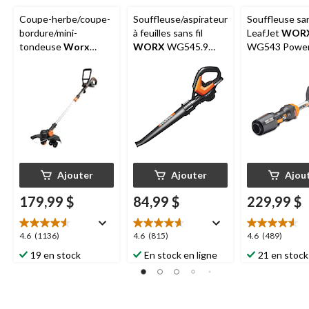
Coupe-herbe/coupe-
Souffleuse/aspirateur
Souffleuse san
bordure/mini-
à feuilles sans fil
LeafJet
WOR
tondeuse
Worx
WORX
WG545.9
WG543 Power
WG170.2, 20V, 12 po
Power Share 20 V,
20 V, batterie
outil seulement
Ajouter
Ajouter
Ajou
179,99 $
84,99 $
229,99 $
4.6
4.6
4.6
4.6
(1136)
4.6
(815)
4.6
(489)
étoile(s)
étoile(s)
étoile(s)
19 en stock
En stock en ligne
21 en stock
sur
sur
sur
5.
5.
5.
1136
815
489
évaluations
évaluations
évaluations