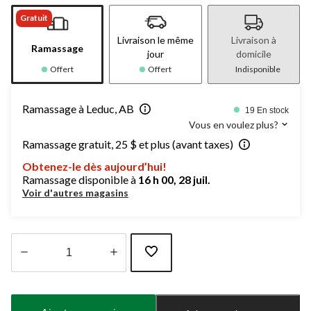
Gratuit
Livraison le même
Livraison à
Ramassage
jour
domicile
Offert
Offert
Indisponible
Ramassage à Leduc, AB
19 En stock
Vous en voulez plus?
Ramassage gratuit, 25 $ et plus (avant taxes)
Obtenez-le dès aujourd’hui!
Ramassage disponible à
16 h 00, 28 juil.
Voir d'autres magasins
Quantité
mise
à