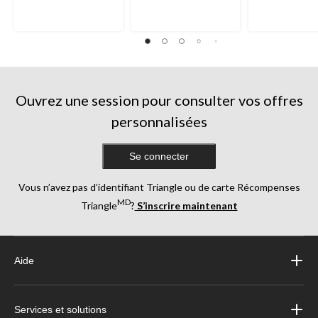
158
154
925
évaluations
évaluations
évaluations
Ouvrez une session pour consulter vos offres
personnalisées
Se connecter
Vous n’avez pas d’identifiant Triangle ou de carte Récompenses
MD
Triangle
?
S’inscrire maintenant
Aide
Services et solutions