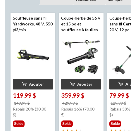
Souffleuse sans fil
Coupe-herbe de 56 V
Coupe-herbe
Yardworks
, 48 V, 550
et 15 po et
sans fil
Cert
pi3/min
souffleuse à feuilles
20 V, 12 po
3
de 530 pi
/min
EGO
POWER+ avec (1)
batterie de 2,5 Ah et
(1) chargeur standard
de 210 W, ST1502LB
Ajouter
Ajouter
Aj
119,99 $
359,99 $
79,99 $
prix
prix
pr
149,99 $
429,99 $
129,99 $
était
était
ét
Rabais 20% (30.00
Rabais 16% (70.00
Rabais 38% 
149,99 $
429,99 $
1
$)
$)
$)
Solde
Solde
Solde