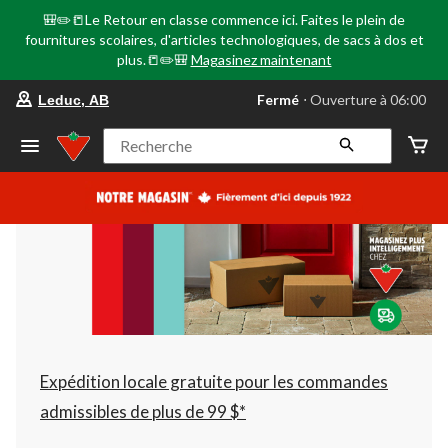
🎒✏️📒Le Retour en classe commence ici. Faites le plein de
fournitures scolaires, d'articles technologiques, de sacs à dos et
plus.📒✏️🎒
Magasinez maintenant
votre
Fermé
⋅ Ouverture à 06:00
Leduc, AB
magasin
préféré
est
Recherche
Leduc,
AB,
courament
Fermé,
Ouverture
à
à
06:00
cliquer
pour
changer
Expédition locale gratuite pour les commandes
admissibles de plus de 99 $*