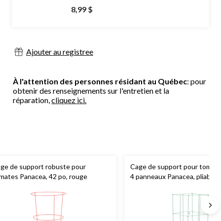
8,99 $
Ajouter au registree
À l'attention des personnes résidant au Québec
: pour
obtenir des renseignements sur l'entretien et la
réparation,
cliquez ici.
ge de support robuste pour
Cage de support pour tomate
mates Panacea, 42 po, rouge
4 panneaux Panacea, pliable e
47 po, choix varié