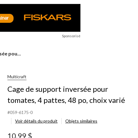
Sponsorisé
ée pou...
Multicraft
Cage de support inversée pour
tomates, 4 pattes, 48 po, choix varié
#059-6175-0
Voir détails du produit
Objets similaires
10,99 $