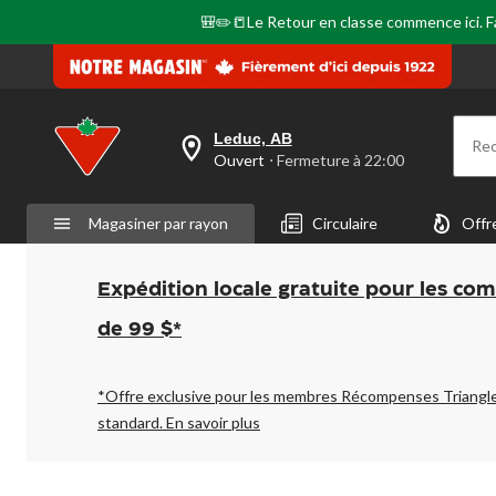
🎒✏️📒Le Retour en classe commence ici. Fai
Leduc, AB
Re
votre
Ouvert
⋅ Fermeture à 22:00
magasin
préféré
est
Magasiner par rayon
Circulaire
Offr
Leduc,
AB,
courament
Ouvert,
Expédition locale gratuite pour les co
Fermeture
à
de 99 $*
à
22:00
cliquer
pour
*Offre exclusive pour les membres Récompenses Triangl
changer
standard.
En savoir plus