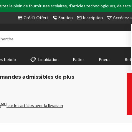
tes le plein de fournitures scolaires, d'articles technologiques, de sacs
Accédez a
Crédit Offert
Soutien
Inscription
cherche
es hebdo
Liquidation
Patios
Pneus
Ret
mmandes admissibles de plus
MD
e
sur les articles avec la livraison