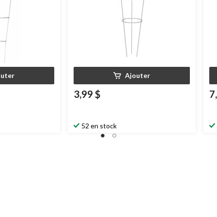
outer
Ajouter
3,99 $
7
52 en stock