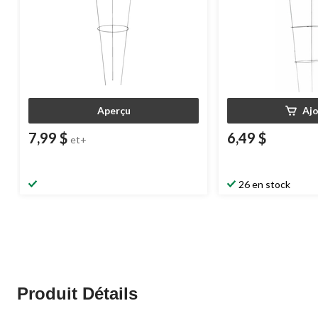
Aperçu
Aj
7,99 $
6,49 $
et+
26 en stock
Produit Détails