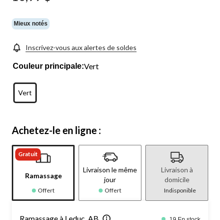
Mieux notés
Inscrivez-vous aux alertes de soldes
Vert
Couleur principale:
Vert
Achetez-le en ligne :
Gratuit
Livraison le même
Livraison à
Ramassage
jour
domicile
Offert
Offert
Indisponible
Ramassage à Leduc, AB
19 En stock