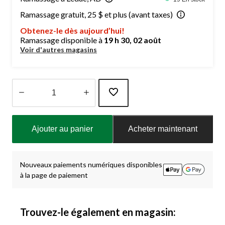
Ramassage gratuit, 25 $ et plus (avant taxes)
Obtenez-le dès aujourd’hui!
Ramassage disponible à
19 h 30, 02 août
Voir d'autres magasins
Quantité
mise
Ajouter au panier
Acheter maintenant
à
jour
à
1
Nouveaux paiements numériques disponibles
à la page de paiement
Trouvez-le également en magasin: