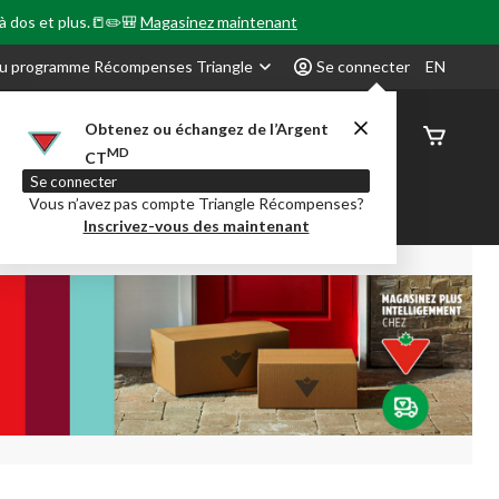
 à dos et plus.📒✏️🎒
Magasinez maintenant
u programme Récompenses Triangle
Se connecter
EN
Obtenez ou échangez de l’Argent
État de
MD
CT
command
Se connecter
Vous n’avez pas compte Triangle Récompenses?
our en Classe
Party City
Centre-auto
Inscrivez-vous des maintenant