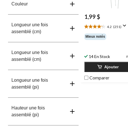
Couleur
1,99 $
Longueur une fois
4.2
(251)
4.2
assemblé (cm)
étoile(s)
Mieux notés
sur
5.
251
Longueur une fois
évaluations
14 En Stock
#
assemblé (cm)
Ajouter
Comparer
Longueur une fois
assemblé (pi)
Hauteur une fois
assemblé (pi)