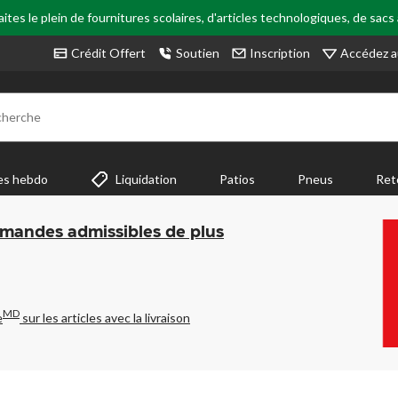
tes le plein de fournitures scolaires, d'articles technologiques, de sacs
Accédez a
Crédit Offert
Soutien
Inscription
cherche
es hebdo
Liquidation
Patios
Pneus
Ret
mmandes admissibles de plus
MD
e
sur les articles avec la livraison