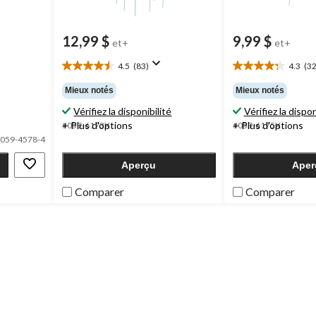
12,99 $
9,99 $
et+
et+
4.5
(83)
4.3
(32
4.5
4.3
étoile(s)
étoile(s)
Mieux notés
Mieux notés
sur
sur
Vérifiez la disponibilité
Vérifiez la dispon
5.
5.
83
32
+ Plus d'options
+ Plus d'options
#059-6173X
#059-6175X
évaluations
évaluations
059-4578-4
Aperçu
Aper
Comparer
Comparer