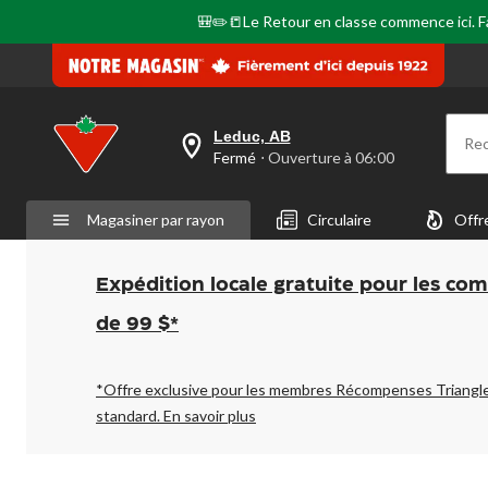
🎒✏️📒Le Retour en classe commence ici. Fai
Leduc, AB
Re
votre
Fermé
⋅ Ouverture à 06:00
magasin
préféré
est
Magasiner par rayon
Circulaire
Offr
Leduc,
AB,
courament
Fermé,
Expédition locale gratuite pour les co
Ouverture
à
de 99 $*
à
06:00
cliquer
pour
*Offre exclusive pour les membres Récompenses Triangl
changer
standard.
En savoir plus