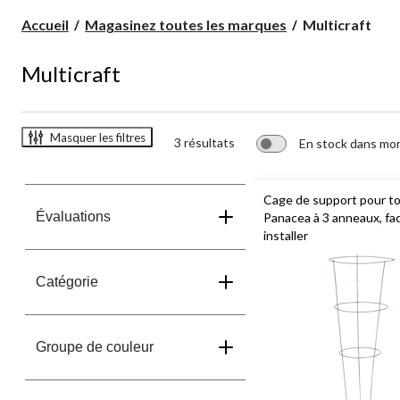
Multicraft
Accueil
Magasinez toutes les marques
Multicraft
Multicraft
Masquer les filtres
3 résultats
En stock dans mo
Cage de support pour t
Évaluations
Panacea à 3 anneaux, fac
installer
Catégorie
Groupe de couleur