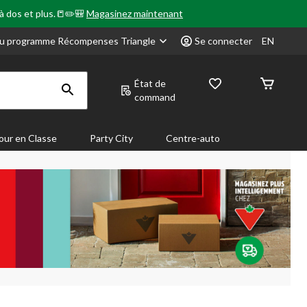
 à dos et plus.📒✏️🎒
Magasinez maintenant
u programme Récompenses Triangle
Se connecter
EN
État de
command
our en Classe
Party City
Centre-auto