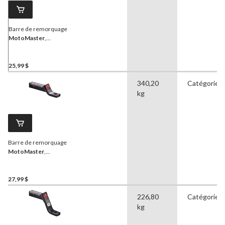
Barre de remorquage
MotoMaster
,
abaissement, 2-1/2 po
25,99 $
340,20
Catégorie I
kg
Barre de remorquage
MotoMaster
,
abaissement, 2-1/8 po
27,99 $
226,80
Catégorie II
kg