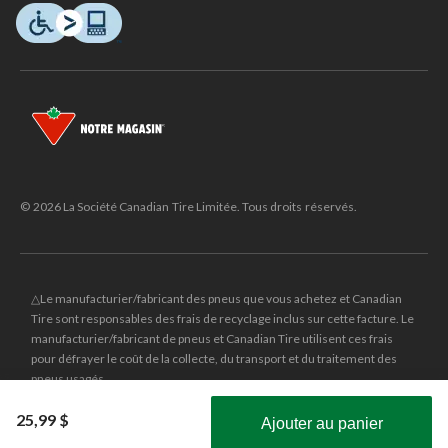
© 2026 La Société Canadian Tire Limitée. Tous droits réservés.
△Le manufacturier/fabricant des pneus que vous achetez et Canadian
Tire sont responsables des frais de recyclage inclus sur cette facture. Le
manufacturier/fabricant de pneus et Canadian Tire utilisent ces frais
pour défrayer le coût de la collecte, du transport et du traitement des
pneus usagés.
MD
CANADIAN TIRE
et le logo du triangle CANADIAN TIRE sont des
25,99 $
Ajouter au panier
marques de commerce déposées de la Société Canadian Tire Limitée.
Obtenez les plus récentes offres!