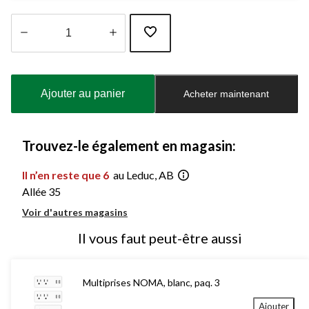
Quantité
mise
à
Ajouter au panier
Acheter maintenant
jour
à
1
Trouvez-le également en magasin:
Il n’en reste que 6
au Leduc, AB
Allée 35
Voir d'autres magasins
Il vous faut peut-être aussi
Multiprises NOMA, blanc, paq. 3
Ajouter