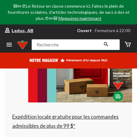
🎒✏️📒Le Retour en classe commence ici. Faites le plein de
fournitures scolaires, d'articles technologiques, de sacs à dos et
plus.📒✏️🎒
Magasinez maintenant
votre
Ouvert
⋅ Fermeture à 22:00
Leduc, AB
magasin
préféré
est
Recherche
Leduc,
AB,
courament
Ouvert,
Fermeture
à
à
22:00
cliquer
pour
changer
Expédition locale gratuite pour les commandes
admissibles de plus de 99 $*