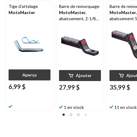
Tige d'attelage
Barre de remorquage
Barre de rem
MotoMaster
MotoMaster
,
MotoMaster
,
abaissement, 2-1/8
abaissement 5
po
Aperçu
Ajouter
Ajou
6,99 $
27,99 $
35,99 $
1 en stock
11 en stock