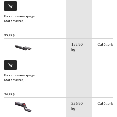
Barre de remorquage
MotoMaster
,
abaissement 5-1/4 po
35,99 $
158,80
Catégorie I
kg
Barre de remorquage
MotoMaster
,
abaissement 1-1/4 po
24,99 $
226,80
Catégorie II
kg