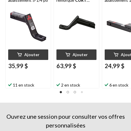
abaissement 5-1/4 po
remorque
CURT
abaissement 1
45870 de catégorie 3
pour récepteur 2 po,
abaissement de 6 po,
élévation de 4 po
Ajouter
Ajouter
Ajou
35,99 $
63,99 $
24,99 $
11 en stock
2 en stock
6 en stock
Ouvrez une session pour consulter vos offres
personnalisées