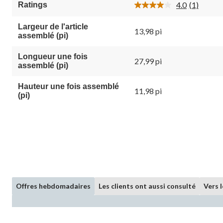
4.0
(1)
Ratings
1
Lire
évaluation
1
commenta
Largeur de l'article
13,98 pi
Lien
assemblé (pi)
vers
la
même
Longueur une fois
27,99 pi
page.
assemblé (pi)
Hauteur une fois assemblé
11,98 pi
(pi)
Offres hebdomadaires
Les clients ont aussi consulté
Vers 