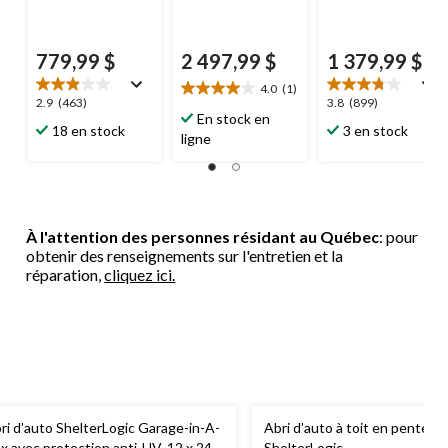
779,99 $
2 497,99 $
1 379,99 $
4.0
(1)
4.0
2.9
3.8
2.9
(463)
3.8
(899)
étoile(s)
En stock en
étoile(s)
étoile(s)
18 en stock
3 en stock
sur
ligne
sur
sur
5.
5.
5.
1
463
899
évaluation
évaluations
évaluations
À l'attention des personnes résidant au Québec
: pour
obtenir des renseignements sur l'entretien et la
réparation,
cliquez ici.
ri d'auto ShelterLogic Garage-in-A-
Abri d'auto à toit en pente
x avec protection anti-UV, 12 x 24 x
ShelterLogic