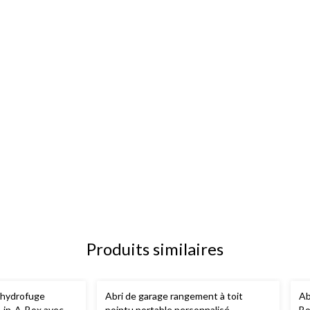
Produits similaires
e hydrofuge
Abri de garage rangement à toit
Ab
-in-A-Box avec
pointu portable personnalisé
Bo