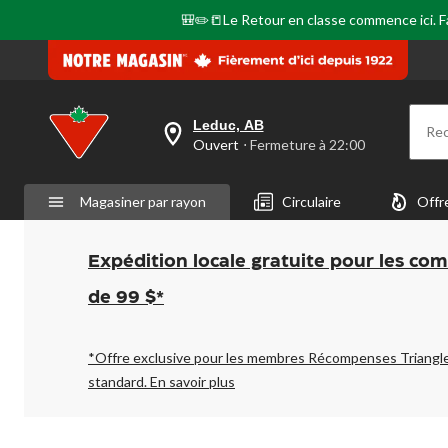
page.
🎒✏️📒Le Retour en classe commence ici. Fai
Leduc, AB
Re
votre
Ouvert
⋅ Fermeture à 22:00
magasin
préféré
est
Magasiner par rayon
Circulaire
Offr
Leduc,
AB,
courament
Ouvert,
Expédition locale gratuite pour les co
Fermeture
à
de 99 $*
à
22:00
cliquer
pour
*Offre exclusive pour les membres Récompenses Triangl
changer
standard.
En savoir plus