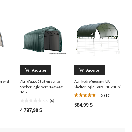
Ajouter
Ajouter
e rond
Abri d'auto à toit en pente
Abri hydrofuge anti-UV
ShelterLogic, vert, 14 x 44 x
ShelterLogic Corral, 10 x 10 pi
16 pi
4.8
(18)
4.8
0.0
(0)
0.0
étoile(s)
584,99 $
étoile(s)
sur
4 797,99 $
sur
5.
5.
18
évaluations