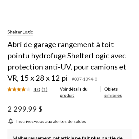
Shelter Logic
Abri de garage rangement à toit
pointu hydrofuge ShelterLogic avec
protection anti-UV, pour camions et
VR, 15 x 28 x 12 pi
#037-1394-0
4.0
(1)
Voir détails du
Objets
Lire
produit
similaires
1
commentaire.
Lien
2 299,99 $
vers
la
même
Inscrivez-vous aux alertes de soldes
page.
Malheureusement, cet article
ne fait plus partie de