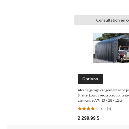
Consultation en c
Options
Abri de garage rangement à toit 
ShelterLogic avec protection anti
camions et VR, 15 x 28 x 12 pi
4.0
(1)
4.0
étoile(s)
2 299,99 $
sur
5.