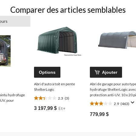
Comparer des articles semblables
ours
Options
Ajouter
Abri d'auto à toit en pente
Abri de garage pour auto typ
ShelterLogic
hydrofuge ShelterLogic avec
pointu hydrofuge
protection anti-UV, 10 x 20 pi
2.3
(3)
2.3
-UV, pour
2.9
(463)
2.9
étoile(s)
3 197,99 $
Et+
étoile(s)
sur
779,99 $
sur
5.
5.
3
463
évaluations
évaluations