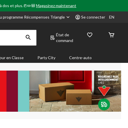
 à dos et plus.📒✏️🎒
Magasinez maintenant
u programme Récompenses Triangle
Se connecter
EN
État de
command
our en Classe
Party City
Centre-auto