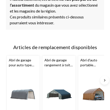
l
’assortiment
du magasin que vous avez sélectionné
et les magasins de la région.
Ces produits similaires présentés ci-dessous
pourraient vous intéresser.
Articles de remplacement disponibles
Abri de garage
Abri de garage
Abri d'auto
pour auto type
rangement à toit
portable
rond hydrofuge
pointu portable
hydrofuge
ShelterLogic avec
personnalisé
ShelterLogic
protection anti-
hydrofuge avec
Garage-in-A-Box
UV, 10 x 20 pi
protection anti-
avec protection
UV ShelterLogic
anti-UV, camions
ShelterCoat, 22 x
et VUS, 13 x 20 x
20 x 11 pi
12 pi