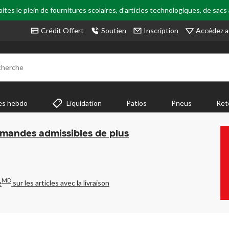
tes le plein de fournitures scolaires, d'articles technologiques, de sacs
Accédez a
Crédit Offert
Soutien
Inscription
cherche
es hebdo
Liquidation
Patios
Pneus
Ret
mmandes admissibles de plus
MD
e
sur les articles avec la livraison