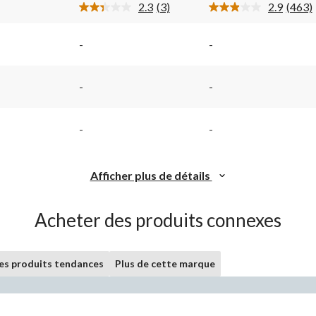
2.3
(3)
2.9
(463)
Lire
Lire
les
les
ire.
3
463
-
-
commentaires.
comme
Lien
Lien
vers
vers
la
la
-
-
même
même
page.
page.
-
-
Afficher plus de détails
Acheter des produits connexes
les produits tendances
Plus de cette marque