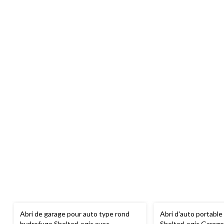
Abri de garage pour auto type rond
Abri d'auto portabl
hydrofuge ShelterLogic avec
ShelterLogic Garage