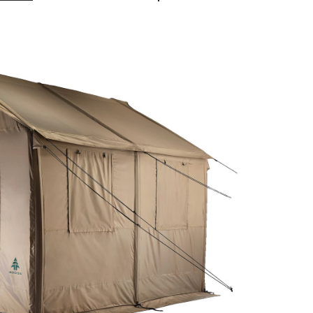
-
Tente
Prospector
Field,
6
personnes