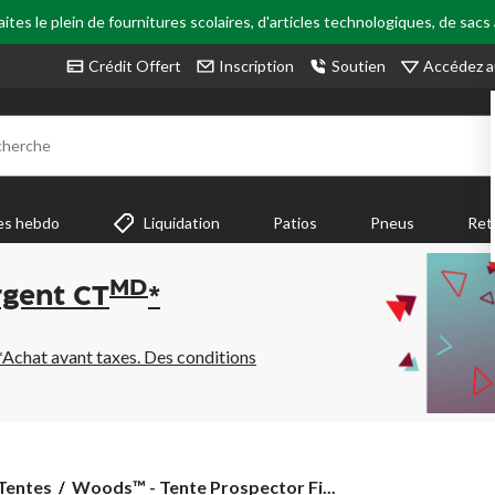
tes le plein de fournitures scolaires, d'articles technologiques, de sacs
Accédez a
Crédit Offert
Inscription
Soutien
cherche
es hebdo
Liquidation
Patios
Pneus
Ret
MD
rgent CT
*
*Achat avant taxes. Des conditions
Woods™
Tentes
Woods™ - Tente Prospector Fi...