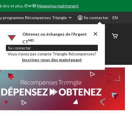
 à dos et plus.📒✏️🎒
Magasinez maintenant
u programme Récompenses Triangle
Se connecter
EN
Obtenez ou échangez de l’Argent
État de
MD
CT
command
Se connecter
Vous n’avez pas compte Triangle Récompenses?
our en Classe
Party City
Centre-auto
Inscrivez-vous des maintenant