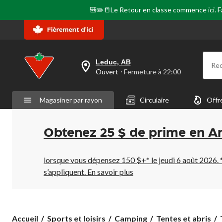
🎒✏️📒Le Retour en classe commence ici. Fai
Leduc, AB
Re
votre
Ouvert
⋅ Fermeture à 22:00
magasin
préféré
est
Magasiner par rayon
Circulaire
Offr
Leduc,
AB,
courament
Ouvert,
Obtenez 25 $ de prime en A
Fermeture
à
à
22:00
lorsque vous dépensez 150 $+* le jeudi 6 août 2026. 
cliquer
s’appliquent.
En savoir plus
pour
changer
Accueil
Sports et loisirs
Camping
Tentes et abris