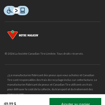
© 2026 La Société Canadian Tire Limitée. Tous droits réservés.
△Le manufacturier/fabricant des pneus que vous achetez et Canadian
Tire sont responsables des frais de recyclage inclus sur cette facture. Le
manufacturier/fabricant de pneus et Canadian Tire utilisent ces frais
pour défrayer le coût de la collecte, du transport et du traitement des
pneus usagés.
MD
CANADIAN TIRE
et le logo du triangle CANADIAN TIRE sont des
49,99 $
Ajouter au panier
marques de commerce déposées de la Société Canadian Tire Limitée.