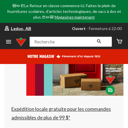
🎒✏️📒Le Retour en classe commence ici. Faites le plein de
fournitures scolaires, d'articles technologiques, de sacs à dos et
plus.📒✏️🎒
Magasinez maintenant
votre
Ouvert
⋅ Fermeture à 22:00
Leduc, AB
magasin
préféré
est
Recherche
Leduc,
AB,
courament
Ouvert,
Fermeture
à
à
22:00
cliquer
pour
changer
Expédition locale gratuite pour les commandes
admissibles de plus de 99 $*