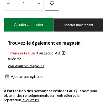
Quantité
mise
à
Ajouter au panier
Acheter maintenant
jour
à
1
Trouvez-le également en magasin:
Il n’en reste que 3
au Leduc, AB
Allée 92
Voir d'autres magasins
Ajouter au registree
À l'attention des personnes résidant au Québec
: pour
obtenir des renseignements sur l'entretien et la
réparation,
cliquez ici.