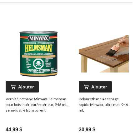
Ajouter
Ajouter
Vernis/uréthane
Minwax
Helmsman
Polyuréthane à séchage
pour bois intérieur/extérieur, 946 mL,
rapide
Minwax
, ultra mat, 946
semi-lustré transparent
mL
44,99 $
30,99 $