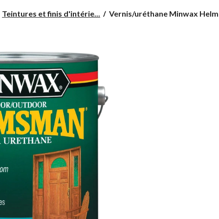
Vernis/uréthane
Teintures et finis d'intérie...
Vernis/uréthane Minwax Helms
Minwax
Helmsman
pour
bois
intérieur/extérieur,
946
mL,
satin
transparent