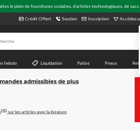
tes le plein de fournitures scolaires, d'articles technologiques, de sacs
Accédez a
Crédit Offert
Soutien
Inscription
cherche
es hebdo
Liquidation
Patios
Pneus
Ret
mmandes admissibles de plus
MD
e
sur les articles avec la livraison