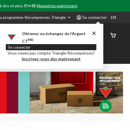
 à dos et plus.📒✏️🎒
Magasinez maintenant
u programme Récompenses Triangle
Se connecter
EN
Obtenez ou échangez de l’Argent
État de
MD
CT
command
Se connecter
Vous n’avez pas compte Triangle Récompenses?
our en Classe
Party City
Centre-auto
Inscrivez-vous des maintenant