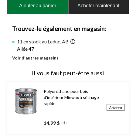
mise
Ajouter au panier
Acheter maintenant
à
jour
à
1
Trouvez-le également en magasin:
11 en stock au Leduc, AB
Allée 47
Voir d'autres magasins
Il vous faut peut-être aussi
Polyuréthane pour bois
d'intérieur Minwax à séchage
rapide
Aperçu
14,99 $
et+