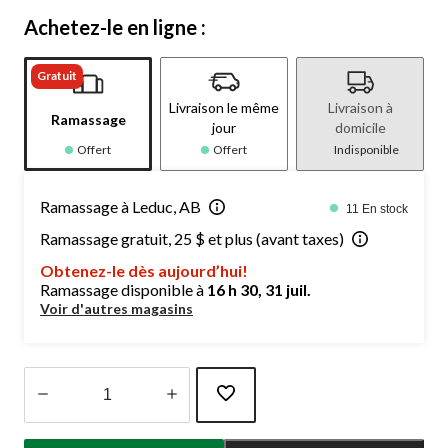
Achetez-le en ligne :
Gratuit
Livraison le même
Livraison à
Ramassage
jour
domicile
Offert
Offert
Indisponible
Ramassage à Leduc, AB
11 En stock
Ramassage gratuit, 25 $ et plus (avant taxes)
Obtenez-le dès aujourd’hui!
Ramassage disponible à
16 h 30, 31 juil.
Voir d'autres magasins
Quantité