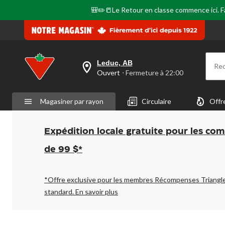
🎒✏️📒Le Retour en classe commence ici. Fai
Leduc, AB
Re
votre
Ouvert
⋅ Fermeture à 22:00
magasin
préféré
est
Magasiner par rayon
Circulaire
Offr
Leduc,
AB,
courament
Ouvert,
Expédition locale gratuite pour les co
Fermeture
à
de 99 $*
à
22:00
cliquer
pour
*Offre exclusive pour les membres Récompenses Triangl
changer
standard.
En savoir plus