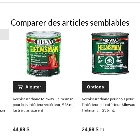
Comparer des articles semblables
Ajouter
Options
Vernis/uréthane
Minwax
Helmsman
Vernis/uréthane pour bois pour
pour bois intérieur/extérieur, 946 ml,
l'intérieur et l'extérieur
Minwax
man
lustré transparent
Helmsman, 236 mL
44,99 $
24,99 $
Et+