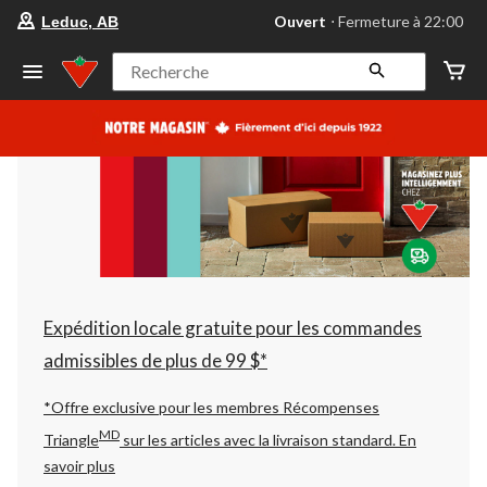
votre
Ouvert
⋅ Fermeture à 22:00
Leduc, AB
magasin
préféré
est
Recherche
Leduc,
AB,
courament
Ouvert,
Fermeture
à
à
22:00
cliquer
pour
changer
Expédition locale gratuite pour les commandes
admissibles de plus de 99 $*
*Offre exclusive pour les membres Récompenses
MD
Triangle
sur les articles avec la livraison standard.
En
savoir plus