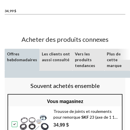
remorque
SKF
24 (axe de
1 po)
34,99 $
Acheter des produits connexes
Offres
Les clients ont
Vers les
Plus de
hebdomadaires
aussi consulté
produits
cette
tendances
marque
Souvent achetés ensemble
Vous magasinez
Trousse de joints et roulements
pour remorque
SKF
23 (axe de 1 1/4
po)
34,99 $