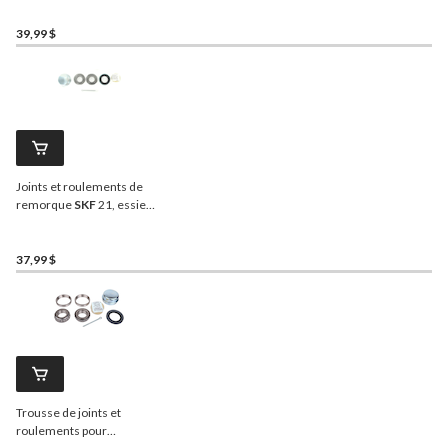
1 3/8 po)
39,99 $
Joints et roulements de
remorque
SKF
21, essieu
de 1 po
37,99 $
Trousse de joints et
roulements pour