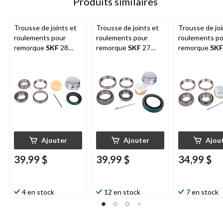
Produits similaires
Trousse de joints et
Trousse de joints et
Trousse de joi
roulements pour
roulements pour
roulements p
remorque
SKF
28
remorque
SKF
27
remorque
SKF
(axe de 1 1/16 po)
(axe de 1 3/8 po)
(axe de 1 po)
Ajouter
Ajouter
Ajou
39,99 $
39,99 $
34,99 $
4 en stock
12 en stock
7 en stock