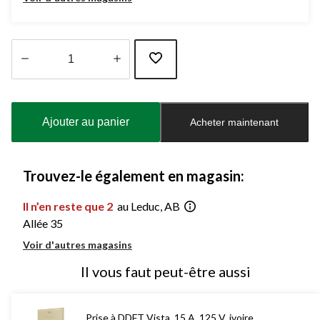
Quantité
mise
à
Ajouter au panier
Acheter maintenant
jour
à
1
Trouvez-le également en magasin:
Il n’en reste que 2
au Leduc, AB
Allée 35
Voir d'autres magasins
Il vous faut peut-être aussi
Prise à DDFT Vista, 15 A, 125 V, ivoire