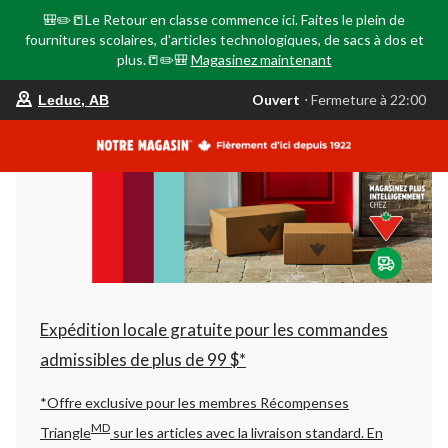
🎒✏️📒Le Retour en classe commence ici. Faites le plein de
fournitures scolaires, d'articles technologiques, de sacs à dos et
plus.📒✏️🎒
Magasinez maintenant
votre
Ouvert
⋅ Fermeture à 22:00
Leduc, AB
magasin
préféré
est
Leduc,
AB,
courament
Ouvert,
Fermeture
à
à
22:00
cliquer
pour
changer
Expédition locale gratuite pour les commandes
admissibles de plus de 99 $*
*Offre exclusive pour les membres Récompenses
MD
Triangle
sur les articles avec la livraison standard.
En