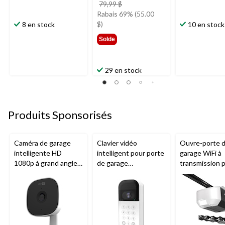
prix
79,99 $
était
Rabais 69% (55.00
79,99 $
$)
8 en stock
10 en stock
Solde
29 en stock
Produits Sponsorisés
Caméra de garage
Clavier vidéo
Ouvre-porte 
intelligente HD
intelligent pour porte
garage WiFi à
1080p à grand angle
de garage
transmission 
Chamberlain, vision
Chamberlain, vision
chaîne de 1/2
nocturne, résistante
nocturne, résistant
Chamberlain
aux intempéries
aux intempéries,
blanc