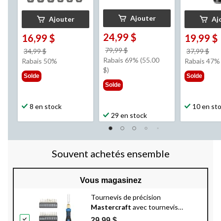
Ajouter
Ajouter
Aj
24,99 $
16,99 $
19,99 $
prix
79,99 $
prix
pri
34,99 $
37,99 $
était
Rabais 69% (55.00
était
éta
Rabais 50%
Rabais 47%
79,99 $
$)
34,99 $
37,
Solde
Solde
Solde
8 en stock
10 en st
29 en stock
Souvent achetés ensemble
Vous magasinez
Tournevis de précision
Mastercraft
avec tournevis
télescopique, poignée en
29,99 $