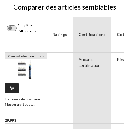
Comparer des articles semblables
Only Show
Differences
Ratings
Certifications
Cote d
Consultation en cours
Aucune
Réside
certification
Tournevis de précision
Mastercraft
avec
tournevis télescopique,
poignée en caoutchouc et
étui, paq. 35
29,99 $