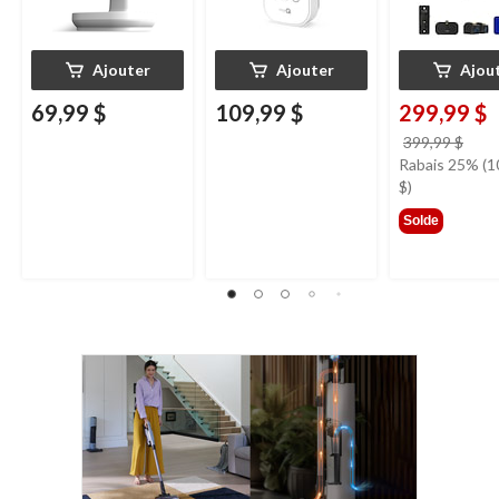
Ajouter
Ajouter
Ajou
69,99 $
109,99 $
299,99 $
prix
399,99 $
étai
Rabais 25% (1
399,
$)
Solde