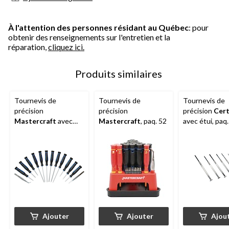
À l'attention des personnes résidant au Québec
: pour
obtenir des renseignements sur l'entretien et la
réparation,
cliquez ici.
Produits similaires
Tournevis de
Tournevis de
Tournevis de
précision
précision
précision
Cert
Mastercraft
avec
Mastercraft
, paq. 52
avec étui, paq.
étui, paq. 14
Ajouter
Ajouter
Ajou