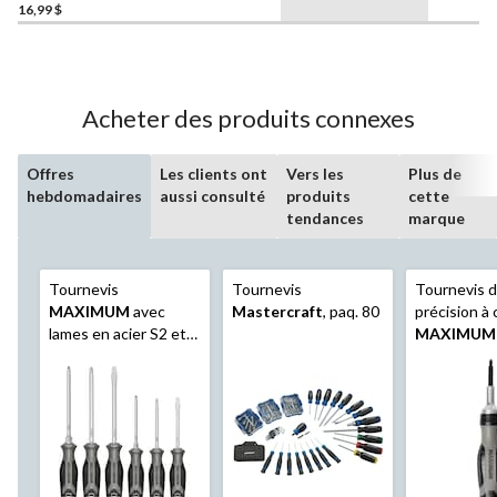
16,99 $
Acheter des produits connexes
Offres
Les clients ont
Vers les
Plus de
hebdomadaires
aussi consulté
produits
cette
tendances
marque
Tournevis
Tournevis
Tournevis 
MAXIMUM
avec
Mastercraft
, paq. 80
précision à 
lames en acier S2 et
MAXIMUM
hexagonales, paq 6
embouts S2
noir et étui
plastique, p