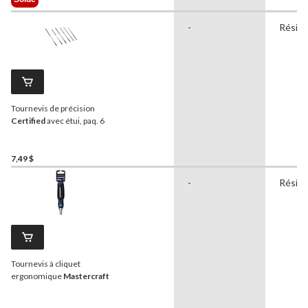
79,99 $
-
Réside
Tournevis de précision
Certified
avec étui, paq. 6
7,49 $
-
Réside
Tournevis à cliquet
ergonomique
Mastercraft