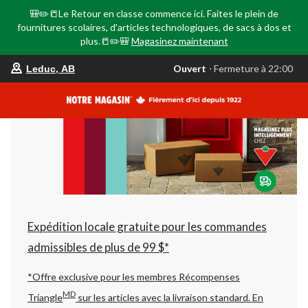
🎒✏️📒Le Retour en classe commence ici. Faites le plein de
fournitures scolaires, d'articles technologiques, de sacs à dos et
plus.📒✏️🎒
Magasinez maintenant
votre
Ouvert
⋅ Fermeture à 22:00
Leduc, AB
magasin
préféré
est
Leduc,
AB,
courament
Ouvert,
Fermeture
à
à
22:00
cliquer
pour
changer
Expédition locale gratuite pour les commandes
admissibles de plus de 99 $*
*Offre exclusive pour les membres Récompenses
MD
Triangle
sur les articles avec la livraison standard.
En