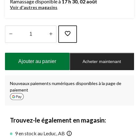
Ramassage disponible à
17 h 30, 02 août
Voir d'autres magasins
Quantité
mise
à
Ajouter au panier
Acheter maintenant
jour
à
1
Nouveaux paiements numériques disponibles à la page de
paiement
Trouvez-le également en magasin:
9 en stock au Leduc, AB