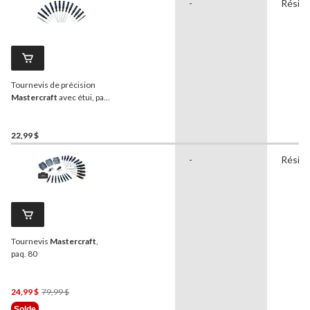
-
Réside
Tournevis de précision
Mastercraft
avec étui, paq.
14
22,99 $
-
Réside
Tournevis
Mastercraft
,
paq. 80
Prix
24,99 $
79,99 $
Était
Solde