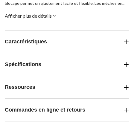
blocage permet un ajustement facile et flexible. Les mèches en
acier au chrome-vanadium 30 résistent à la corrosion pour une
performance fiable et à long terme.
Afficher plus de détails
Caractéristiques
Spécifications
Ressources
Commandes en ligne et retours