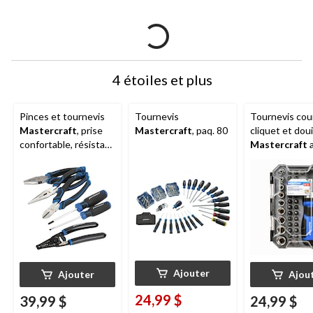
4 étoiles et plus
Pinces et tournevis
Tournevis
Tournevis cou
Mastercraft
, prise
Mastercraft
, paq. 80
cliquet et doui
confortable, résistant
Mastercraft
a
à la rouille, acier au
étui, paq. 37
carbone, paq. 6
Ajouter
Ajouter
Ajou
24,99 $
39,99 $
24,99 $