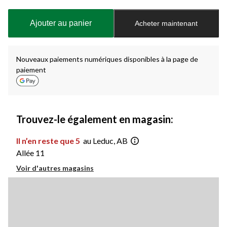
mise
à
Ajouter au panier
Acheter maintenant
jour
à
1
Nouveaux paiements numériques disponibles à la page de
paiement
Trouvez-le également en magasin:
Il n’en reste que 5
au Leduc, AB
Allée 11
Voir d'autres magasins