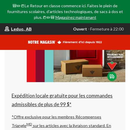
🎒✏️📒Le Retour en classe commence ici. Faites le plein de
fournitures scolaires, d'articles technologiques, de sacs à dos et
plus.📒✏️🎒
Magasinez maintenant
votre
Ouvert
⋅ Fermeture à 22:00
Leduc, AB
magasin
préféré
est
Leduc,
AB,
courament
Ouvert,
Fermeture
à
à
22:00
cliquer
pour
changer
Expédition locale gratuite pour les commandes
admissibles de plus de 99 $*
*Offre exclusive pour les membres Récompenses
MD
Triangle
sur les articles avec la livraison standard.
En