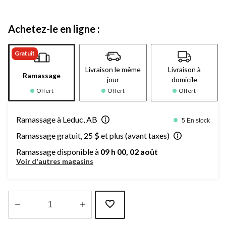
Achetez-le en ligne :
Gratuit
Livraison le même
Livraison à
Ramassage
jour
domicile
Offert
Offert
Offert
Ramassage à Leduc, AB
5 En stock
Ramassage gratuit, 25 $ et plus (avant taxes)
Ramassage disponible à
09 h 00, 02 août
Voir d'autres magasins
Quantité