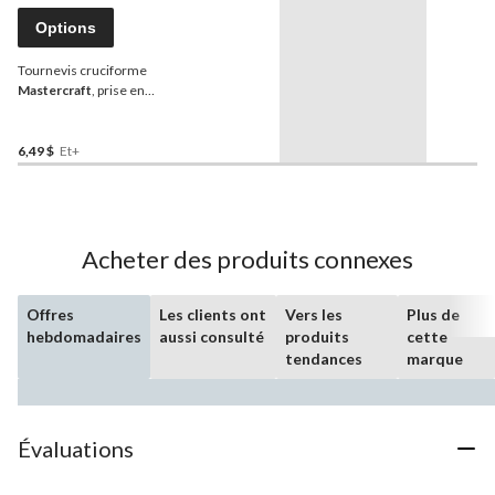
Options
Tournevis cruciforme
Mastercraft
, prise en
caoutchouc, choix de
tailles
6,49 $
Et+
Acheter des produits connexes
Offres
Les clients ont
Vers les
Plus de
hebdomadaires
aussi consulté
produits
cette
tendances
marque
Évaluations