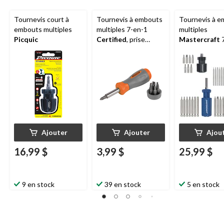
Tournevis court à
Tournevis à embouts
Tournevis à 
embouts multiples
multiples 7-en-1
multiples
Picquic
Certified
, prise
Mastercraft
7
texturée
paq. 4
Ajouter
Ajouter
Ajou
16,99 $
3,99 $
25,99 $
9 en stock
39 en stock
5 en stock