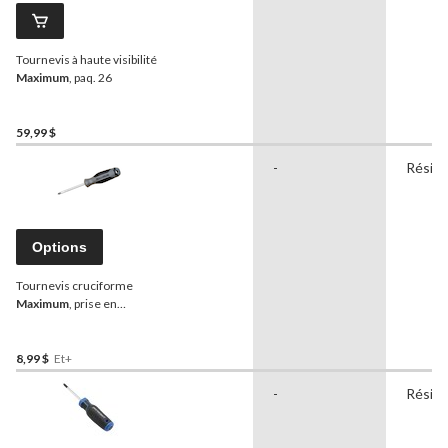
Tournevis à haute visibilité
Maximum
, paq. 26
59,99 $
-
Réside
Options
Tournevis cruciforme
Maximum
, prise en
caoutchouc, choix de
tailles
8,99 $
Et+
-
Réside