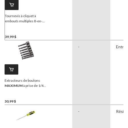
Tournevis à cliquet à
embouts multiples 8-en-1
Irwin
avec 3 tourne-
écrous, 1948774
39,99 $
-
Entre
Extracteurs de boulons
MAXIMUM
à prise de 1/4
po, paq. 7
30,99 $
-
Réside