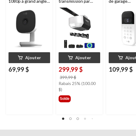
1080p à grand angle
transmission par
de garage
Chamberlain, vision
chaîne de 1/2 HP
Chamberlain, v
nocturne, résistante
Chamberlain
nocturne, rési
aux intempéries
aux intempéri
blanc
Ajouter
Ajouter
Ajou
69,99 $
299,99 $
109,99 $
prix
399,99 $
était
Rabais 25% (100.00
399,99 $
$)
Solde