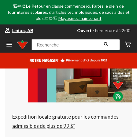
🎒✏️📒Le Retour en classe commence ici. Faites le plein de
fournitures scolaires, d'articles technologiques, de sacs à dos et
plus.📒✏️🎒
Magasinez maintenant
votre
Ouvert
⋅ Fermeture à 22:00
Leduc, AB
magasin
préféré
est
Recherche
Leduc,
AB,
courament
Ouvert,
Fermeture
à
à
22:00
cliquer
pour
changer
Expédition locale gratuite pour les commandes
admissibles de plus de 99 $*