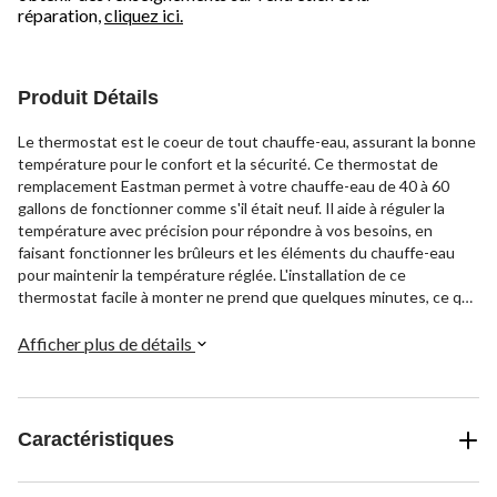
réparation,
cliquez ici.
Produit Détails
Le thermostat est le coeur de tout chauffe-eau, assurant la bonne
température pour le confort et la sécurité. Ce thermostat de
remplacement Eastman permet à votre chauffe-eau de 40 à 60
gallons de fonctionner comme s'il était neuf. Il aide à réguler la
température avec précision pour répondre à vos besoins, en
faisant fonctionner les brûleurs et les éléments du chauffe-eau
pour maintenir la température réglée. L'installation de ce
thermostat facile à monter ne prend que quelques minutes, ce qui
vous évite une intervention coûteuse. Il suffit de faire
correspondre les bornes à vos connexions existantes, de fixer
Afficher plus de détails
deux vis et de profiter à nouveau d'un chauffe-eau en état de
marche.
Caractéristiques