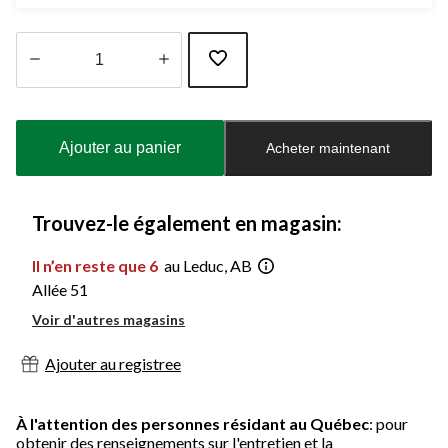
Quantité
mise
à
Ajouter au panier
Acheter maintenant
jour
à
1
Trouvez-le également en magasin:
Il n’en reste que 6
au Leduc, AB
Allée 51
Voir d'autres magasins
Ajouter au registree
À l'attention des personnes résidant au Québec
: pour
obtenir des renseignements sur l'entretien et la