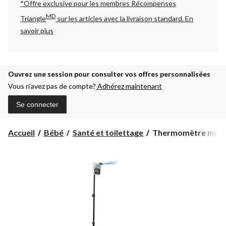
*Offre exclusive pour les membres Récompenses
MD
Triangle
sur les articles avec la livraison standard.
En
savoir plus
Ouvrez une session pour consulter vos offres personnalisées
Vous n’avez pas de compte?
Adhérez maintenant
Se connecter
Thermomètre
Accueil
Bébé
Santé et toilettage
Thermomètre numéri
numérique
à
infrarouge
sans
contact
avec
trépied
BIOS
Diagnostics,