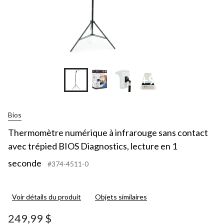
lecture
en
1
seconde
+9
Bios
Thermomètre numérique à infrarouge sans contact
avec trépied BIOS Diagnostics, lecture en 1
seconde
#374-4511-0
Voir détails du produit
Objets similaires
249,99 $