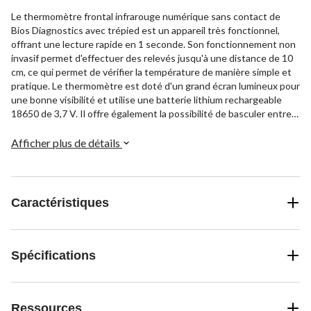
Le thermomètre frontal infrarouge numérique sans contact de
Bios Diagnostics avec trépied est un appareil très fonctionnel,
offrant une lecture rapide en 1 seconde. Son fonctionnement non
invasif permet d'effectuer des relevés jusqu'à une distance de 10
cm, ce qui permet de vérifier la température de manière simple et
pratique. Le thermomètre est doté d'un grand écran lumineux pour
une bonne visibilité et utilise une batterie lithium rechargeable
18650 de 3,7 V. Il offre également la possibilité de basculer entre
Celsius et Fahrenheit, en fonction de la mesure que vous préférez.
Cet ensemble est fourni avec un trépied pratique, offrant stabilité
Afficher plus de détails
et facilité d'utilisation, ce qui fait du contrôle de la température
une tâche aisée. Bios apporte une touche de simplicité au suivi de
la santé au quotidien.
Caractéristiques
Spécifications
Ressources