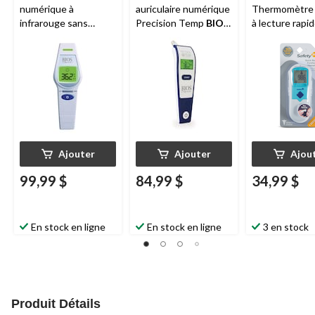
numérique à
auriculaire numérique
Thermomètre 
infrarouge sans
Precision Temp
BIOS
à lecture rapid
contact
BIOS
Diagnostics avec
Diagnostics , lecture
Bluetooth, lecture en
en 1 seconde
1 seconde
Ajouter
Ajouter
Ajou
99,99 $
84,99 $
34,99 $
En stock en ligne
En stock en ligne
3 en stock
Produit Détails