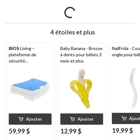
4 étoiles et plus
BIOS
Living –
Baby Banana - Brosse
NailFrida - Co
plateforme de
à dents pour bébés 3
ongle pour bé
sécurité
mois et plus
antidérapante pour
baignoire et douche,
très grand, 10 cm (4
po)
Ajou
Ajouter
Ajouter
19,99 $
59,99 $
12,99 $