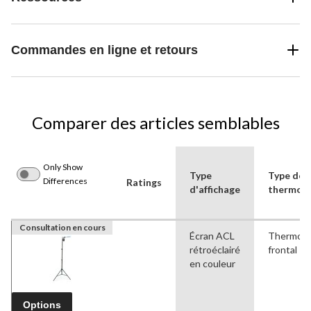
Commandes en ligne et retours
Comparer des articles semblables
Only Show
Type
Type de
Differences
Ratings
d'affichage
thermom
Consultation en cours
Écran ACL
Thermom
rétroéclairé
frontal
en couleur
Options