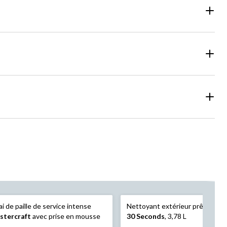
ai de paille de service intense
Nettoyant extérieur prêt à l'emp
stercraft
avec prise en mousse
30 Seconds
, 3,78 L