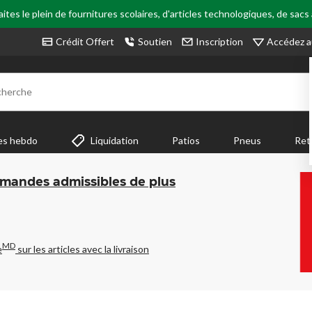
tes le plein de fournitures scolaires, d'articles technologiques, de sacs
Accédez a
Crédit Offert
Soutien
Inscription
cherche
es hebdo
Liquidation
Patios
Pneus
Ret
mmandes admissibles de plus
MD
e
sur les articles avec la livraison