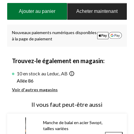
Quantité
mise
Ajouter au panier
Acheter maintenant
à
jour
à
1
Nouveaux paiements numériques disponibles
à la page de paiement
Trouvez-le également en magasin:
10 en stock au Leduc, AB
Allée 86
Voir d'autres magasins
Il vous faut peut-être aussi
Manche de balai en acier Swopt,
tailles variées