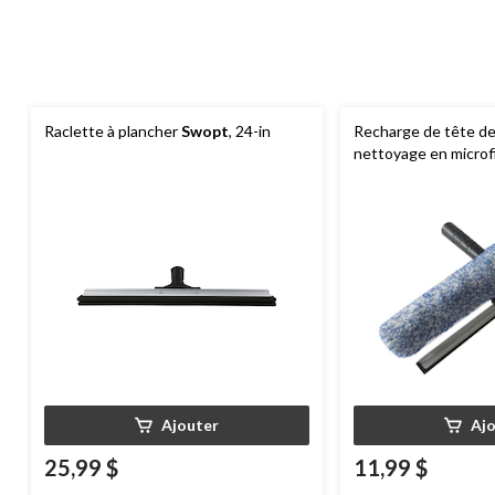
Raclette à plancher
Swopt
, 24-in
Recharge de tête de
nettoyage en microf
Mastercraft
, 14 po
Ajouter
Aj
25,99 $
11,99 $