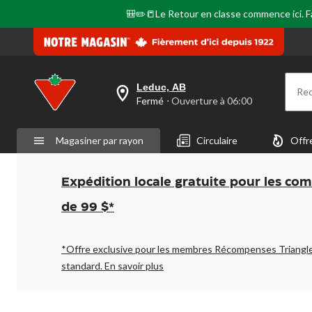
🎒✏️📒Le Retour en classe commence ici. Fai
Leduc, AB
Re
votre
Fermé
⋅ Ouverture à 06:00
magasin
préféré
est
Magasiner par rayon
Circulaire
Offr
Leduc,
AB,
courament
Fermé,
Expédition locale gratuite pour les co
Ouverture
à
de 99 $*
à
06:00
cliquer
pour
*Offre exclusive pour les membres Récompenses Triangl
changer
standard.
En savoir plus