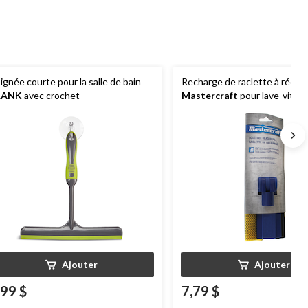
ignée courte pour la salle de bain
Recharge de raclette à récurer
RANK
avec crochet
Mastercraft
pour lave-vitre,
Ajouter
Ajouter
,99 $
7,79 $