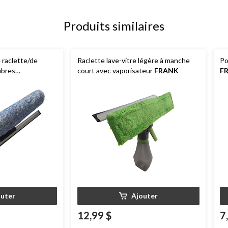
Produits similaires
 raclette/de
Raclette lave-vitre légère à manche
Po
ibres
court avec vaporisateur
FRANK
F
outer
Ajouter
12,99 $
7