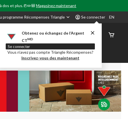
 à dos et plus.📒✏️🎒
Magasinez maintenant
u programme Récompenses Triangle
Se connecter
EN
Obtenez ou échangez de l’Argent
État de
MD
CT
command
Se connecter
Vous n’avez pas compte Triangle Récompenses?
our en Classe
Party City
Centre-auto
Inscrivez-vous des maintenant