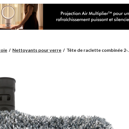
Tête
toie
Nettoyants pour verre
Tête de raclette combinée 2-..
de
raclette
combinée
2-
en-
1
à
manche
court,
Swopt
12
po