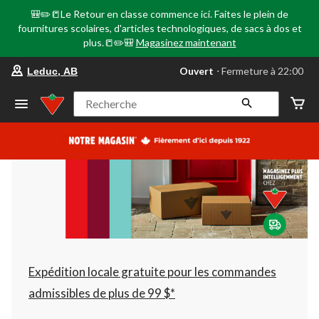
🎒✏️📒Le Retour en classe commence ici. Faites le plein de
fournitures scolaires, d'articles technologiques, de sacs à dos et
plus.📒✏️🎒
Magasinez maintenant
votre
Ouvert
⋅ Fermeture à 22:00
Leduc, AB
magasin
préféré
est
Recherche
Leduc,
AB,
courament
Ouvert,
Fermeture
à
à
22:00
cliquer
pour
changer
Expédition locale gratuite pour les commandes
admissibles de plus de 99 $*