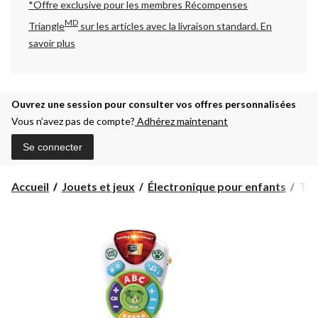
*Offre exclusive pour les membres Récompenses
MD
Triangle
sur les articles avec la livraison standard.
En
savoir plus
Ouvrez une session pour consulter vos offres personnalisées
Vous n’avez pas de compte?
Adhérez maintenant
Se connecter
Tél
Accueil
Jouets et jeux
Électronique pour enfants
Tél
édu
illu
Lea
Scou
angl
6 m
et
plus