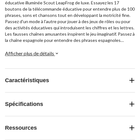
éducative illuminée Scout LeapFrog de luxe. Essayez les 17
boutons de la télécommande éducative pour entendre plus de 100
phrases, sons et chansons tout en développant la motricité fine.
Passez d'un mode à l'autre pour jouer à des jeux de rôles ou pour
des activités éducatives qui introduisent les chiffres et les lettres.
Les fausses chaînes amusantes inspirent le jeu imaginatif. Passez à
la chaîne espagnole pour entendre des phrases espagnoles
courantes, écoutez et dansez sur trois styles musicaux différents
sur la chaîne musicale et entendez des sons de pluie, de neige et
Afficher plus de détails
de vent sur la chaîne météo. Pour les enfants de 6 mois et plus.
Requiert trois piles AAA. Piles incluses à des fins de
démonstration seulement; des piles neuves sont recommandées
pour une utilisation régulière
Caractéristiques
Spécifications
Ressources