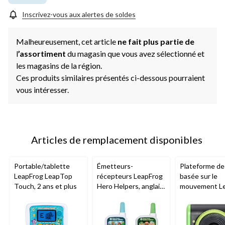
Inscrivez-vous aux alertes de soldes
Malheureusement, cet article
ne fait plus partie de
l
’assortiment
du magasin que vous avez sélectionné et
les magasins de la région.
Ces produits similaires présentés ci-dessous pourraient
vous intéresser.
Articles de remplacement disponibles
Portable/tablette
Émetteurs-
Plateforme de
LeapFrog LeapTop
récepteurs LeapFrog
basée sur le
Touch, 2 ans et plus
Hero Helpers, anglais,
mouvement L
1 000 pi
LeapMove Mot
anglais