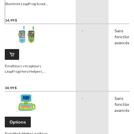
illuminée LeapFrog Scout,
anglais, 6 mois et plus
14,99 $
-
Sans
fonctionna
avancées
Émetteurs-récepteurs
LeapFrog Hero Helpers,
anglais, 1 000 pi
34,99 $
-
Sans
fonctionna
avancées
Options
Portable/tablette LeapFrog