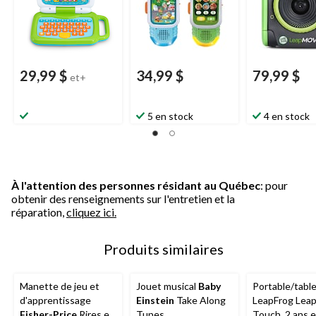
29,99 $
34,99 $
79,99 $
et+
5 en stock
4 en stock
À l'attention des personnes résidant au Québec
: pour
obtenir des renseignements sur l'entretien et la
réparation,
cliquez ici.
Produits similaires
Manette de jeu et
Jouet musical
Baby
Portable/tabl
d'apprentissage
Einstein
Take Along
LeapFrog Lea
Fisher-Price
Rires et
Tunes
Touch, 2 ans e