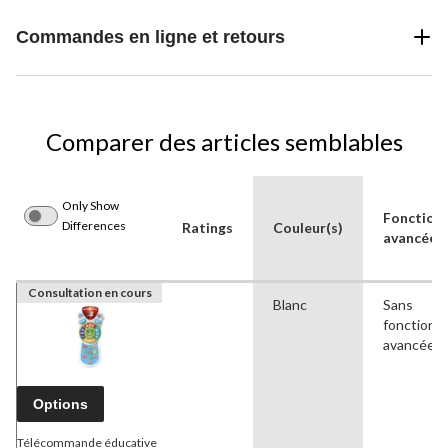
Commandes en ligne et retours
Comparer des articles semblables
Only Show
Fonctionn
Differences
Ratings
Couleur(s)
avancées
Consultation en cours
Blanc
Sans
fonctionna
avancées
Options
Télécommande éducative