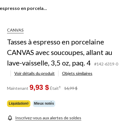
espresso en porcela...
e
CANVAS
Tasses à espresso en porcelaine
s,
CANVAS avec soucoupes, allant au
lave-vaisselle, 3,5 oz, paq. 4
#142-6319-0
Voir détails du produit
Objets similaires
9,93 $
prix
±
Maintenant
Était
16,99 $
était
16,99 $
Liquidation◊
Mieux notés
Inscrivez-vous aux alertes de soldes