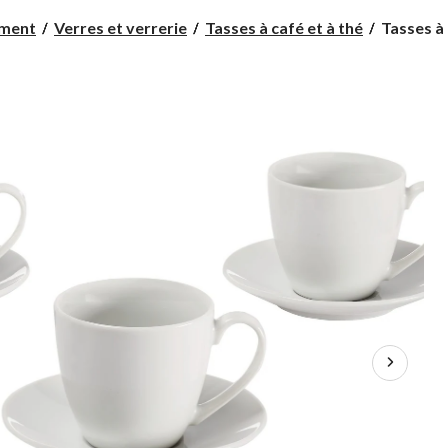
Tasses
ement
Verres et verrerie
Tasses à café et à thé
Tasses à 
à
espresso
en
porcelain
CANVAS
avec
soucoupe
allant
au
lave-
vaisselle,
3,5
oz,
paq.
4