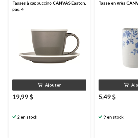
Tasses à cappuccino
CANVAS
Easton,
Tasse en grès
CAN
paq. 4
Ajouter
Aj
19,99 $
5,49 $
2 en stock
9 en stock