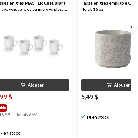
sses en grès
MASTER Chef
, allant
Tasse en grès empilable
CAN
 lave-vaisselle et au micro-ondes, 12
floral, 16 oz
, paq. 4
Ajouter
Ajouter
,99 $
5,49 $
olde
prix
4,99 $
Rabais 66%
14 en stock
était
14,99 $
7 en stock