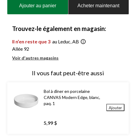
mise
Ajouter au panier
Acheter maintenant
à
jour
à
1
Trouvez-le également en magasin:
Il n’en reste que 3
au Leduc, AB
Allée 92
Voir d'autres magasins
Il vous faut peut-être aussi
Bol à dîner en porcelaine
CANVAS Modern Edge, blanc,
paq. 1
Ajouter
5,99 $