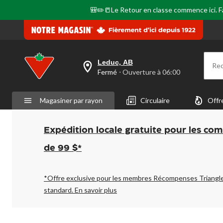
🎒✏️📒Le Retour en classe commence ici. Fai
Leduc, AB
Re
votre
Fermé
⋅ Ouverture à 06:00
magasin
préféré
est
Magasiner par rayon
Circulaire
Offr
Leduc,
AB,
courament
Fermé,
Expédition locale gratuite pour les co
Ouverture
à
de 99 $*
à
06:00
cliquer
pour
*Offre exclusive pour les membres Récompenses Triangl
changer
standard.
En savoir plus