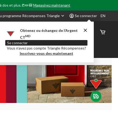
 à dos et plus.📒✏️🎒
Magasinez maintenant
u programme Récompenses Triangle
Se connecter
EN
Obtenez ou échangez de l’Argent
État de
MD
CT
command
Se connecter
Vous n’avez pas compte Triangle Récompenses?
our en Classe
Party City
Centre-auto
Inscrivez-vous des maintenant