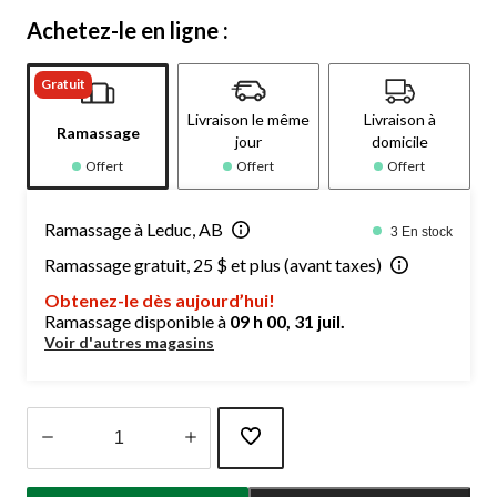
Achetez-le en ligne :
Gratuit
Livraison le même
Livraison à
Ramassage
jour
domicile
Offert
Offert
Offert
Ramassage à Leduc, AB
3 En stock
Ramassage gratuit, 25 $ et plus (avant taxes)
Obtenez-le dès aujourd’hui!
Ramassage disponible à
09 h 00, 31 juil.
Voir d'autres magasins
Quantité