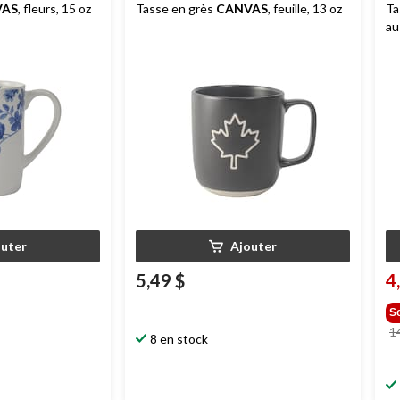
VAS
, fleurs, 15 oz
Tasse en grès
CANVAS
, feuille, 13 oz
Ta
au
oz
outer
Ajouter
5,49 $
4
S
1
8 en stock