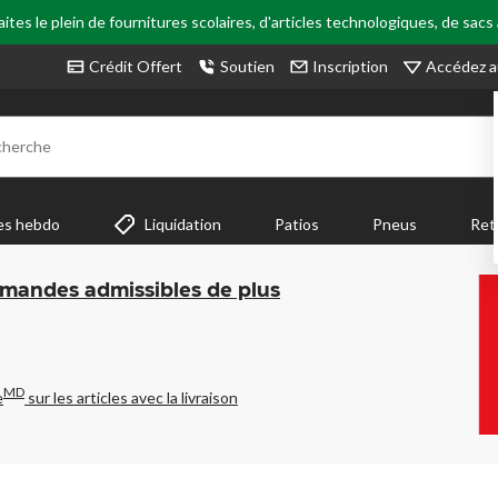
tes le plein de fournitures scolaires, d'articles technologiques, de sacs
Accédez a
Crédit Offert
Soutien
Inscription
cherche
es hebdo
Liquidation
Patios
Pneus
Ret
mmandes admissibles de plus
MD
e
sur les articles avec la livraison