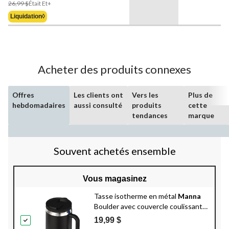
Prix
26,99 $
Était
Et+
Était
Liquidation◊
À
Partir
De
26,99 $
Acheter des produits connexes
Offres
Les clients ont
Vers les
Plus de
hebdomadaires
aussi consulté
produits
cette
tendances
marque
Souvent achetés ensemble
Vous magasinez
Tasse isotherme en métal
Manna
Boulder avec couvercle coulissant,
choix varié, 14 oz
19,99 $