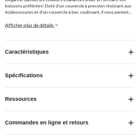
boissons préférées! Doté d'un couvercle à pression résistant aux
éclaboussures et d'un couvercle à bec coulissant, il vous permet
de profiter de gorgées sans gouttes et d'une utilisation sans souci
à la maison ou au bureau. Toutefois, veuillez noter que ce type de
Afficher plus de détails
couvercle n'est pas recommandé pour les voyages.
Caractéristiques
Spécifications
Ressources
Commandes en ligne et retours