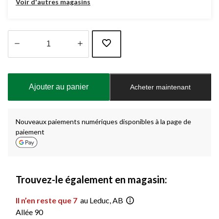
Voir d'autres magasins
Quantité
mise
à
Ajouter au panier
Acheter maintenant
jour
à
1
Nouveaux paiements numériques disponibles à la page de
paiement
Trouvez-le également en magasin:
Il n’en reste que 7
au Leduc, AB
Allée 90