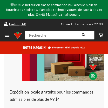
🎒✏️📒Le Retour en classe commence ici. Faites le plein de
fournitures scolaires, d'articles technologiques, de sacs à dos et
plus.📒✏️🎒
Magasinez maintenant
votre
Ouvert
⋅ Fermeture à 22:00
Leduc, AB
magasin
préféré
est
Recherche
Leduc,
AB,
courament
Ouvert,
Fermeture
à
à
22:00
cliquer
pour
changer
Expédition locale gratuite pour les commandes
admissibles de plus de 99 $*