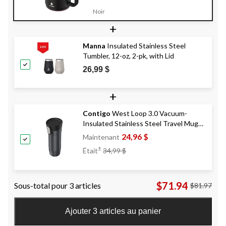
Noir
+
Manna
Insulated Stainless Steel
Tumbler, 12-oz, 2-pk, with Lid
26,99 $
+
Contigo
West Loop 3.0 Vacuum-
Insulated Stainless Steel Travel Mug
with AUTOSEAL®, Sake, 20-oz
24,96 $
Maintenant
Prix
±
Était
34,99 $
Était
34,99 $
$71.94
Sous-total pour 3 articles
$81.97
Ajouter 3 articles au panier