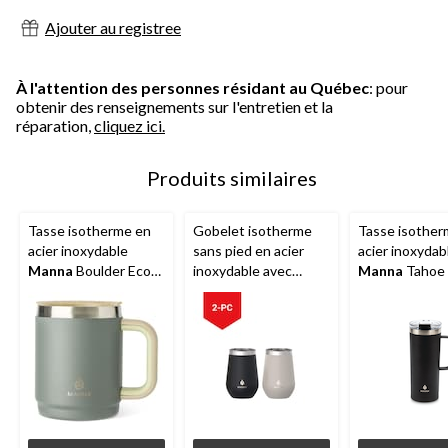
Ajouter au registree
À l'attention des personnes résidant au Québec
: pour
obtenir des renseignements sur l'entretien et la
réparation,
cliquez ici.
Produits similaires
Tasse isotherme en
Gobelet isotherme
Tasse isother
acier inoxydable
sans pied en acier
acier inoxydab
Manna
Boulder Eco
inoxydable avec
Manna
Tahoe 
avec poignée, minuit,
couvercle anti-
couvercle éta
14 oz
éclaboussures
20 oz
Manna
, choix varié,
355 mL, paq. 2