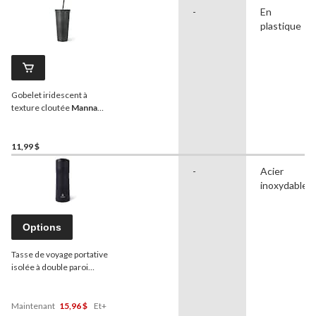
-
En
plastique
Gobelet iridescent à
texture cloutée
Manna
sans BPA, 710 mL
11,99 $
-
Acier
inoxydable
Options
Tasse de voyage portative
isolée à double paroi
Manna
, couleurs variées,
16 oz
Maintenant
15,96 $
Et+