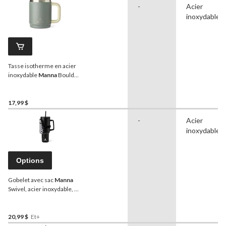
-
Acier
inoxydable
Tasse isotherme en acier
inoxydable
Manna
Boulder
Eco avec poignée, minuit,
14 oz
17,99 $
-
Acier
inoxydable
Options
Gobelet avec sac
Manna
Swivel, acier inoxydable, 40
oz
20,99 $
Et+