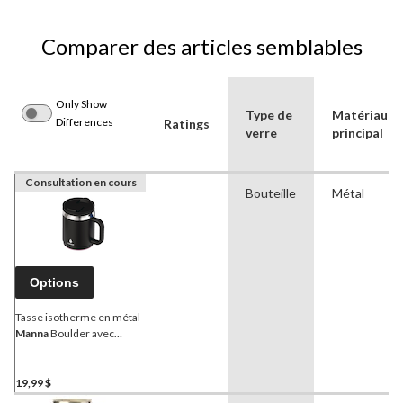
Comparer des articles semblables
Only Show
Type de
Matériau
Differences
Ratings
verre
principal
Consultation en cours
Bouteille
Métal
Options
Tasse isotherme en métal
Manna
Boulder avec
couvercle coulissant, choix
varié, 14 oz
19,99 $