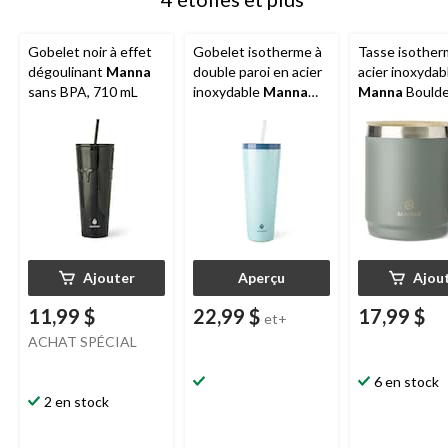
Gobelet noir à effet
Gobelet isotherme à
Tasse isother
dégoulinant
Manna
double paroi en acier
acier inoxydab
sans BPA, 710 mL
inoxydable
Manna
Manna
Boulde
Axl Sparkle avec paille
avec poignée, 
réutilisable, choix de
14 oz
couleurs, 24 oz
Ajouter
Aperçu
Ajou
11,99 $
22,99 $
17,99 $
et+
ACHAT SPÉCIAL
6 en stock
2 en stock