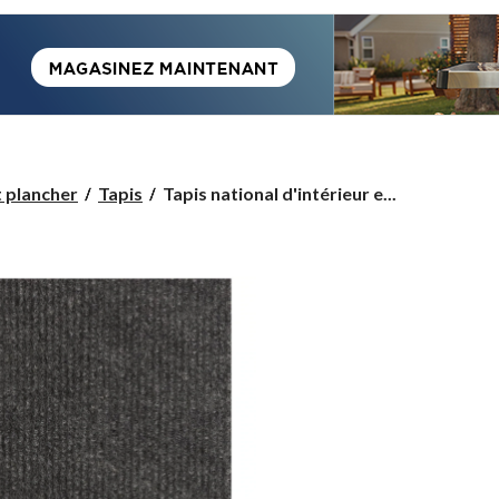
Tapis
t plancher
Tapis
Tapis national d'intérieur e...
national
d'intérieur
et
d'extérieur,
gris,
tailles
variées