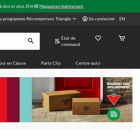
 à dos et plus.📒✏️🎒
Magasinez maintenant
u programme Récompenses Triangle
Se connecter
EN
État de
command
our en Classe
Party City
Centre-auto