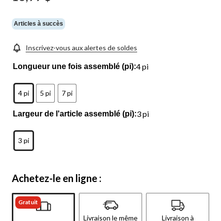
Articles à succès
Inscrivez-vous aux alertes de soldes
4 pi
Longueur une fois assemblé (pi):
4 pi
5 pi
7 pi
3 pi
Largeur de l'article assemblé (pi):
3 pi
Achetez-le en ligne :
Gratuit
Livraison le même
Livraison à