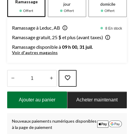
Ramassage
jour
domicile
Offert
Offert
Offert
Ramassage à Leduc, AB
8 En stock
Ramassage gratuit, 25 $ et plus (avant taxes)
Ramassage disponible à
09 h 00, 31 juil.
Voir d'autres magasins
Quantité
mise
Ajouter au panier
Acheter maintenant
à
jour
à
1
Nouveaux paiements numériques disponibles
à la page de paiement