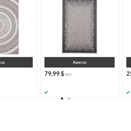
çu
Aperçu
79,99 $
2
et+