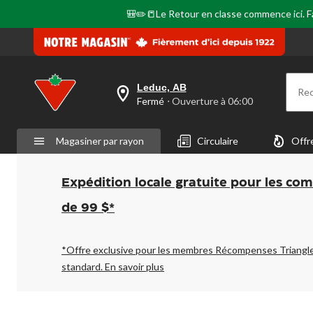
🎒✏️📒Le Retour en classe commence ici. Fai
Leduc, AB
Re
votre
Fermé
⋅ Ouverture à 06:00
magasin
préféré
est
Magasiner par rayon
Circulaire
Offr
Leduc,
AB,
courament
Fermé,
Expédition locale gratuite pour les co
Ouverture
à
de 99 $*
à
06:00
cliquer
pour
*Offre exclusive pour les membres Récompenses Triangl
changer
standard.
En savoir plus