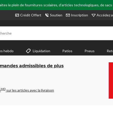
tes le plein de fournitures scolaires, d'articles technologiques, de sacs
Accédez a
Crédit Offert
Soutien
Inscription
cherche
es hebdo
Liquidation
Patios
Pneus
Ret
mmandes admissibles de plus
MD
e
sur les articles avec la livraison