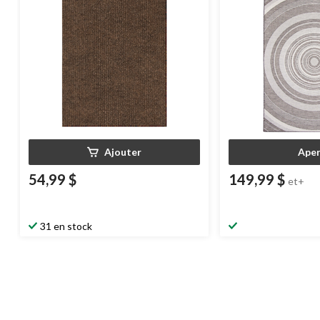
Ajouter
Aper
54,99 $
149,99 $
et+
31 en stock