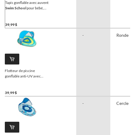
Tapis gonflable avec auvent
Swim School
pour bébé,
28 po, 6 à 18 mois
39,99 $
-
Ronde
Flotteur de piscine
gonflable anti-UV avec
auvent pour bébé Grow-
with-Me de SwimSchool,
bleu, 6 à 24 mois
39,99 $
-
Cercle