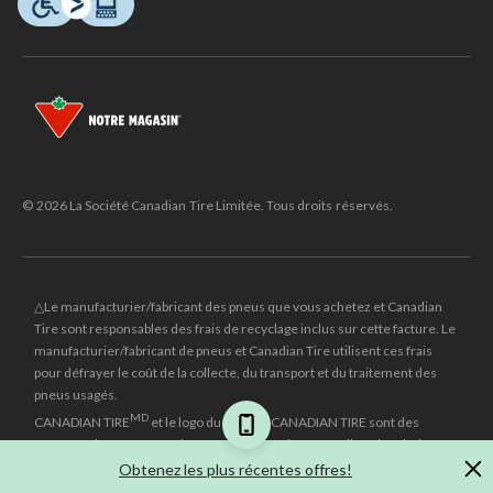
© 2026 La Société Canadian Tire Limitée. Tous droits réservés.
△Le manufacturier/fabricant des pneus que vous achetez et Canadian
Tire sont responsables des frais de recyclage inclus sur cette facture. Le
manufacturier/fabricant de pneus et Canadian Tire utilisent ces frais
pour défrayer le coût de la collecte, du transport et du traitement des
pneus usagés.
MD
CANADIAN TIRE
et le logo du triangle CANADIAN TIRE sont des
marques de commerce déposées de la Société Canadian Tire Limitée.
Obtenez les plus récentes offres!
±