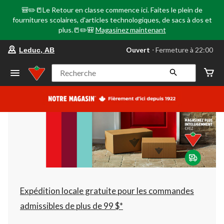
🎒✏️📒Le Retour en classe commence ici. Faites le plein de
fournitures scolaires, d'articles technologiques, de sacs à dos et
plus.📒✏️🎒
Magasinez maintenant
votre
Ouvert
⋅ Fermeture à 22:00
Leduc, AB
magasin
préféré
est
Recherche
Leduc,
AB,
courament
Ouvert,
Fermeture
à
à
22:00
cliquer
pour
changer
Expédition locale gratuite pour les commandes
admissibles de plus de 99 $*