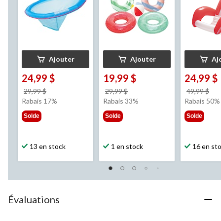
Ajouter
Ajouter
Aj
24,99 $
19,99 $
24,99 $
prix
prix
pri
29,99 $
29,99 $
49,99 $
était
était
éta
Rabais 17%
Rabais 33%
Rabais 50%
29,99 $
29,99 $
49,
Solde
Solde
Solde
13 en stock
1 en stock
16 en st
Évaluations