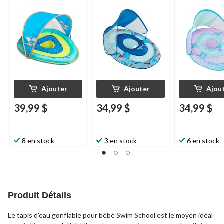
bébé Grow-with-Me
amovible
Swimways
amovible
Swi
de SwimSchool, bleu,
pour bébés, motif de
pour bébés, m
6 à 24 mois
requin, 9 à 24 mois
requin, 9 à 24
Ajouter
Ajouter
Ajou
39,99 $
34,99 $
34,99 $
8 en stock
3 en stock
6 en stock
Produit Détails
Le tapis d'eau gonflable pour bébé Swim School est le moyen idéal