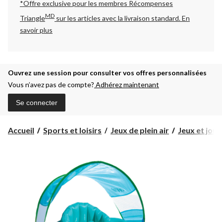
*Offre exclusive pour les membres Récompenses
MD
Triangle
sur les articles avec la livraison standard.
En
savoir plus
Ouvrez une session pour consulter vos offres personnalisées
Vous n’avez pas de compte?
Adhérez maintenant
Se connecter
Accueil
Sports et loisirs
Jeux de plein air
Jeux et jou