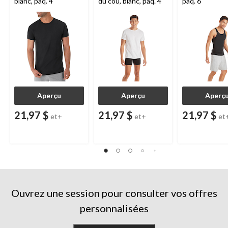
blanc, paq. 4
du cou, blanc, paq. 4
paq. 6
Aperçu
Aperçu
Aperç
21,97 $
21,97 $
21,97 $
et+
et+
et
Ouvrez une session pour consulter vos offres
personnalisées