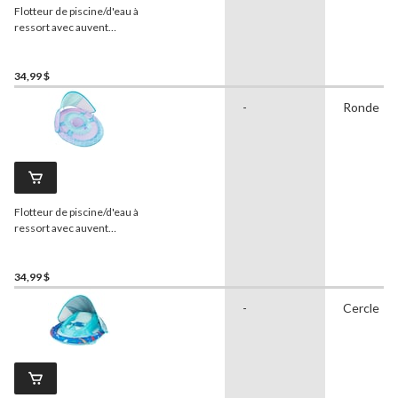
Flotteur de piscine/d'eau à
ressort avec auvent
amovible
Swimways
pour
bébés, motif de requin, 9 à
24 mois
34,99 $
-
Ronde
Flotteur de piscine/d'eau à
ressort avec auvent
amovible
Swimways
pour
bébés, motif de requin, 9 à
24 mois
34,99 $
-
Cercle