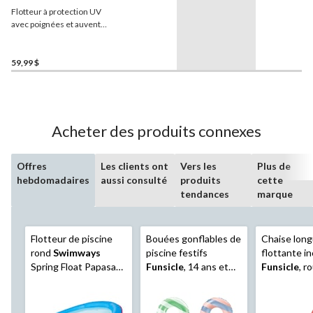
Flotteur à protection UV
avec poignées et auvent
pour bébés
Swimways
,
motif de requin, 3 à 9 mois
59,99 $
Acheter des produits connexes
Offres
Les clients ont
Vers les
Plus de
hebdomadaires
aussi consulté
produits
cette
tendances
marque
Flotteur de piscine
Bouées gonflables de
Chaise lon
rond
Swimways
piscine festifs
flottante in
Spring Float Papasan,
Funsicle
, 14 ans et
Funsicle
, r
bleu
plus, paq. 5
blanc, 14 an