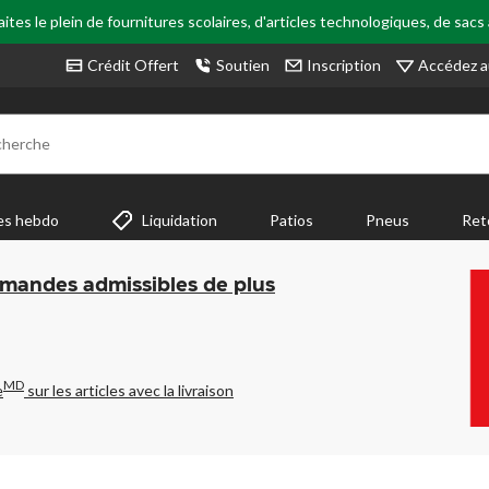
tes le plein de fournitures scolaires, d'articles technologiques, de sacs
Accédez a
Crédit Offert
Soutien
Inscription
cherche
es hebdo
Liquidation
Patios
Pneus
Ret
mmandes admissibles de plus
MD
e
sur les articles avec la livraison