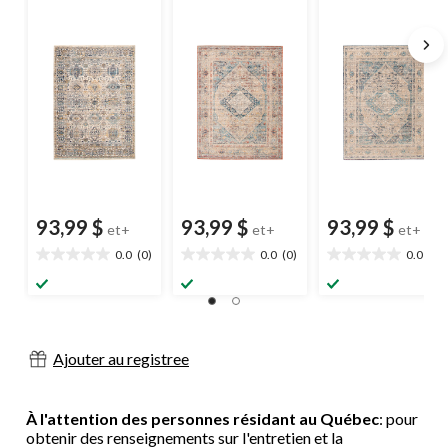
Yalameh,
Bijar, multicolore,
Bijar, gris, tailles
bleu/ivoire, tailles
tailles variées
variées
variées
93,99 $
93,99 $
93,99 $
et+
et+
et+
0.0
(0)
0.0
(0)
0.0
(0)
0.0
0.0
0.0
étoile(s)
étoile(s)
étoile(s)
sur
sur
sur
5.
5.
5.
Ajouter au registree
À l'attention des personnes résidant au Québec
: pour
obtenir des renseignements sur l'entretien et la