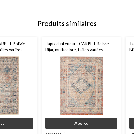
Produits similaires
CARPET Bolivie
Tapis d’intérieur ECARPET Bolivie
Ta
illes variées
Bijar, multicolore, tailles variées
Bij
çu
Aperçu