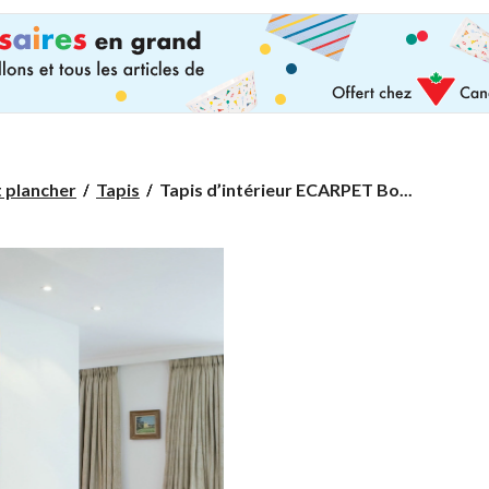
Tapis
t plancher
Tapis
Tapis d’intérieur ECARPET Bo...
d’intérieur
ECARPET
Bolivie
Yalameh,
multicolore,
tailles
variées