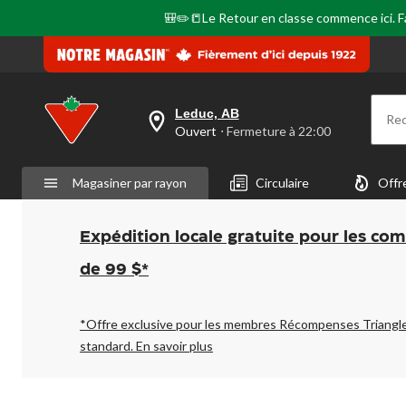
même
🎒✏️📒Le Retour en classe commence ici. Fai
page.
Leduc, AB
Re
votre
Ouvert
⋅ Fermeture à 22:00
magasin
préféré
est
Magasiner par rayon
Circulaire
Offr
Leduc,
AB,
courament
Ouvert,
Expédition locale gratuite pour les co
Fermeture
à
de 99 $*
à
22:00
cliquer
pour
*Offre exclusive pour les membres Récompenses Triangl
changer
standard.
En savoir plus