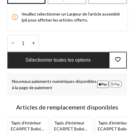
Veuillez sélectionner un Largeur de l'article assemblé
(pi) pour afficher les articles offerts.
Quantité
mise
Sélectionner toutes les options
à
jour
à
Nouveaux paiements numériques disponibles
1
à la page de paiement
Articles de remplacement disponibles
Tapis d’intérieur
Tapis d’intérieur
Tapis d’intérieur
ECARPET Bolivie
ECARPET Bolivie
ECARPET Bolivie