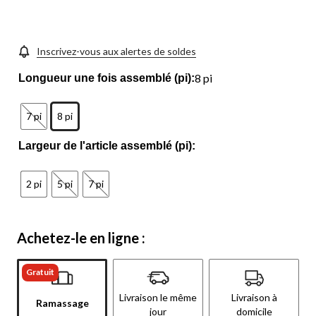
vers
la
même
page.
Inscrivez-vous aux alertes de soldes
8 pi
Longueur une fois assemblé (pi):
7 pi
8 pi
Largeur de l'article assemblé (pi):
2 pi
5 pi
7 pi
Achetez-le en ligne :
Gratuit
Livraison le même
Livraison à
Ramassage
jour
domicile