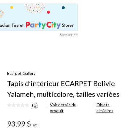
Sponsorisé
Ecarpet Gallery
Tapis d’intérieur ECARPET Bolivie
Yalameh, multicolore, tailles variées
(0)
Voir détails du
Objets
Aucune
produit
similaires
cote
pour
ce
93,99 $
et+
produit.
Lien