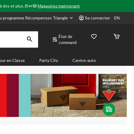
 à dos et plus.📒✏️🎒
Magasinez maintenant
u programme Récompenses Triangle
Se connecter
EN
État de
command
our en Classe
Party City
Centre-auto