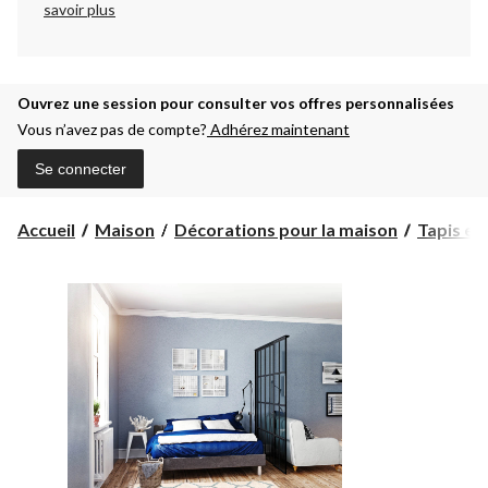
savoir plus
Ouvrez une session pour consulter vos offres personnalisées
Vous n’avez pas de compte?
Adhérez maintenant
Se connecter
Accueil
Maison
Décorations pour la maison
Tapis et