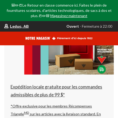
🎒✏️📒Le Retour en classe commence ici. Faites le plein de
fournitures scolaires, d'articles technologiques, de sacs à dos et
plus.📒✏️🎒
Magasinez maintenant
votre
Ouvert
⋅ Fermeture à 22:00
Leduc, AB
magasin
préféré
est
Leduc,
AB,
courament
Ouvert,
Fermeture
à
à
22:00
cliquer
pour
changer
Expédition locale gratuite pour les commandes
admissibles de plus de 99 $*
*Offre exclusive pour les membres Récompenses
MD
Triangle
sur les articles avec la livraison standard.
En