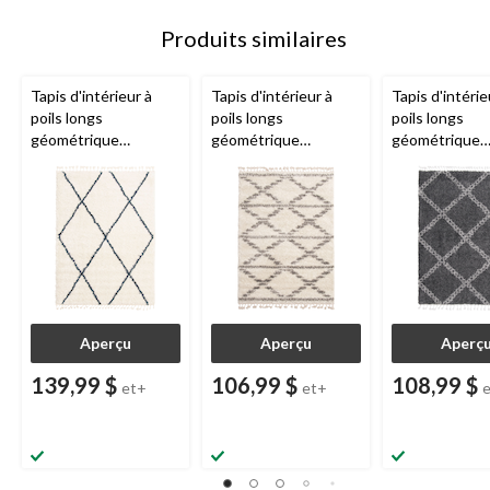
Produits similaires
Tapis d'intérieur à
Tapis d'intérieur à
Tapis d'intérie
poils longs
poils longs
poils longs
géométrique
géométrique
géométrique
ECARPET
ECARPET
ECARPET
Grammercy Willow,
Grammercy Liv,
Grammercy Sta
crème, choix de tailles
crème/gris, choix de
foncé, choix de
tailles
Aperçu
Aperçu
Aperç
139,99 $
106,99 $
108,99 $
et+
et+