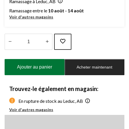
Ramassage à Leduc, AB
Ramassage entre le
10 août - 14 août
Voir d'autres magasins
Quantité
mise
à
Ajouter au panier
Acheter maintenant
jour
à
1
Trouvez-le également en magasin:
En rupture de stock au Leduc, AB
Voir d'autres magasins