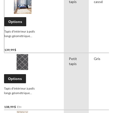
tapis
cassé
Options
Tapis d'intérieur à poils
longs géométrique
ECARPET Grammercy
Trellis, crème, choix de
tailles
139,99 $
Petit
Gris
tapis
Options
Tapis d'intérieur à poils
longs géométrique
ECARPET Grammercy
Stark, gris foncé, choix de
tailles
108,99 $
Et+