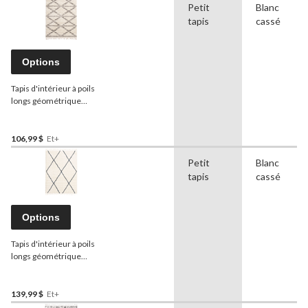
Petit
Blanc
tapis
cassé
Options
Tapis d'intérieur à poils
longs géométrique
ECARPET Grammercy Liv,
crème/gris, choix de tailles
106,99 $
Et+
Petit
Blanc
tapis
cassé
Options
Tapis d'intérieur à poils
longs géométrique
ECARPET Grammercy
Willow, crème, choix de
tailles
139,99 $
Et+