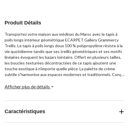
Produit Détails
Transportez votre maison aux médinas du Maroc avec le tapis à
poils longs intérieur géométrique ECARPET Gallery Grammercy
Trellis. Le tapis à poils longs doux 100 % polypropylène résiste à la
vie quotidienne tandis que ses treillis géométriques et ses motifs
linéaires évoquent les bazars lointains. Offert en plusieurs tailles,
les boucles texturées décontractées de ce tapis ajoutent une
touche exotique à n'importe quelle pièce. La palette de crème
subtile s'harmonise aux espaces modernes et traditionnels. Conçu
pour les zones très achalandées, ce tapis durable ajoute une
touche de style international. Les treillis marocains rencontrent le
Afficher plus de détails
minimalisme moderne dans ce tapis géométrique à poils longs
crème ECARPET.
Caractéristiques