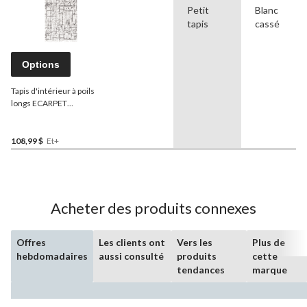
Petit
Blanc
tapis
cassé
Options
Tapis d'intérieur à poils
longs ECARPET
Grammercy Urban,
crème/gris clair, tailles
variées
108,99 $
Et+
Acheter des produits connexes
Offres
Les clients ont
Vers les
Plus de
hebdomadaires
aussi consulté
produits
cette
tendances
marque