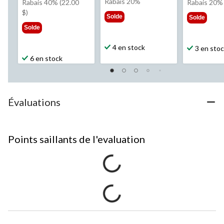
était
Rabais 20%
était
éta
Rabais 40% (22.00
Rabais 20%
69,99 $
54,99 $
54,
$)
Solde
Solde
Solde
4 en stock
3 en sto
6 en stock
Évaluations
Points saillants de l'evaluation