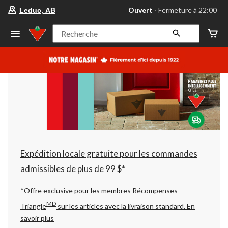
votre
Ouvert
⋅ Fermeture à 22:00
Leduc, AB
magasin
préféré
est
Recherche
Leduc,
AB,
courament
Ouvert,
Fermeture
à
à
22:00
cliquer
pour
changer
Expédition locale gratuite pour les commandes
admissibles de plus de 99 $*
*Offre exclusive pour les membres Récompenses
MD
Triangle
sur les articles avec la livraison standard.
En
savoir plus