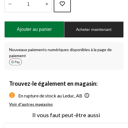
Quantité
mise
à
Ajouter au panier
Acheter maintenant
jour
à
1
Nouveaux paiements numériques disponibles à la page de
paiement
Trouvez-le également en magasin:
En rupture de stock au Leduc, AB
Voir d'autres magasins
Il vous faut peut-être aussi