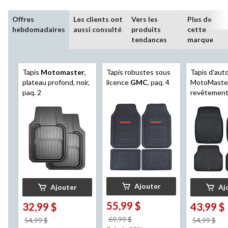
Offres
Les clients ont
Vers les
Plus de
hebdomadaires
aussi consulté
produits
cette
tendances
marque
Tapis
Motomaster
,
Tapis robustes sous
Tapis d'aut
plateau profond, noir,
licence
GMC
, paq. 4
MotoMaster
paq. 2
revêtement
similicuir, no
Ajouter
Ajouter
Aj
55,99 $
32,99 $
43,99 $
prix
69,99 $
prix
pri
54,99 $
54,99 $