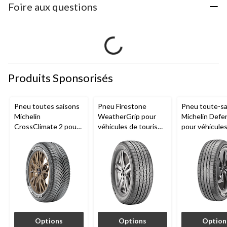
Foire aux questions
Produits Sponsorisés
Pneu toutes saisons
Pneu Firestone
Pneu toute-sa
Michelin
WeatherGrip pour
Michelin Defe
CrossClimate 2 pour
véhicules de tourisme
pour véhicule
véhicules de tourisme
et utilitaires
tourisme et
et multisegments
multisegments
multisegment
Options
Options
Option