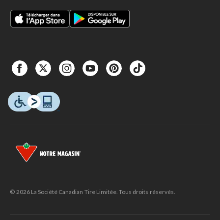
© 2026 La Société Canadian Tire Limitée. Tous droits réservés.