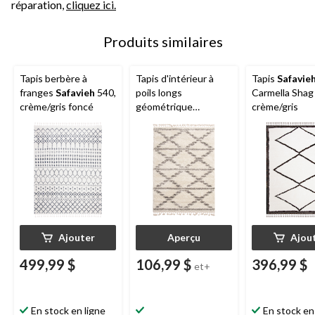
réparation,
cliquez ici.
Produits similaires
Tapis berbère à
Tapis d'intérieur à
Tapis
Safavie
franges
Safavieh
540,
poils longs
Carmella Shag
crème/gris foncé
géométrique
crème/gris
ECARPET
Grammercy Liv,
crème/gris, choix de
tailles
Ajouter
Aperçu
Ajou
499,99 $
106,99 $
396,99 $
et+
En stock en ligne
En stock en