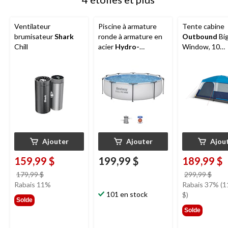
Ventilateur
Piscine à armature
Tente cabine
brumisateur
Shark
ronde à armature en
Outbound
Bi
Chill
acier
Hydro-
Window, 10
force
MC Pro Max, 10
personnes, ave
pi x 30 po
imperméable
Ajouter
Ajouter
Ajou
159,99 $
199,99 $
189,99 $
prix
prix
179,99 $
299,99 $
était
étai
Rabais 11%
Rabais 37% (1
179,99 $
101 en stock
299,
$)
Solde
Solde