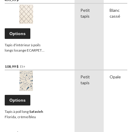
Petit
Blanc
tapis
cassé
Options
Tapis d'intérieur à poils
longs losange ECARPET
Grammercy, crème/gris,
choix de tailles
108,99 $
Et+
Petit
Opale
tapis
Options
Tapis à poil long
Safavieh
Florida, crème/bleu