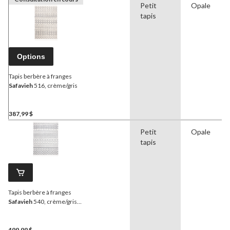
Petit
Opale
tapis
Options
Tapis berbère à franges
Safavieh
516, crème/gris
387,99 $
Petit
Opale
tapis
Tapis berbère à franges
Safavieh
540, crème/gris
foncé
499,99 $