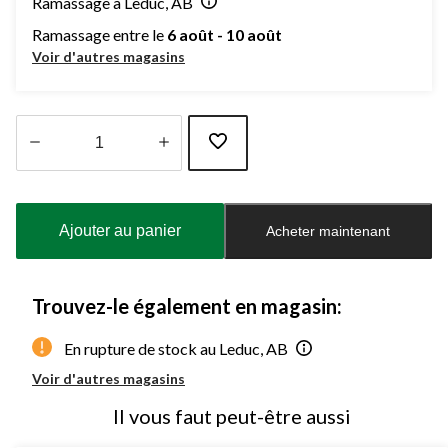
Ramassage à Leduc, AB
Ramassage entre le
6 août - 10 août
Voir d'autres magasins
Quantité
mise
à
Ajouter au panier
Acheter maintenant
jour
à
1
Trouvez-le également en magasin:
En rupture de stock au Leduc, AB
Voir d'autres magasins
Il vous faut peut-être aussi