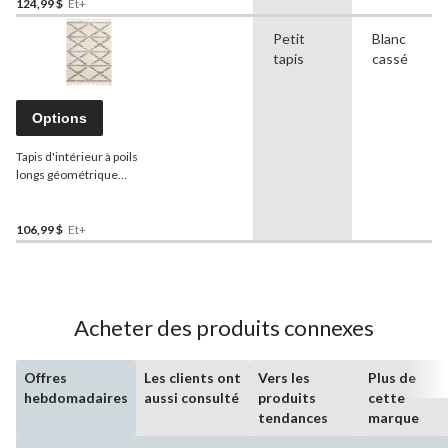
124,99 $
Et+
Petit
Blanc
tapis
cassé
Options
Tapis d'intérieur à poils
longs géométrique
ECARPET Grammercy Liv,
crème/gris, choix de tailles
106,99 $
Et+
Acheter des produits connexes
Offres
Les clients ont
Vers les
Plus de
hebdomadaires
aussi consulté
produits
cette
tendances
marque