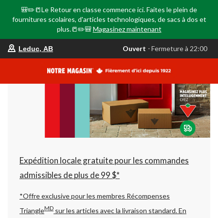
🎒✏️📒Le Retour en classe commence ici. Faites le plein de
fournitures scolaires, d'articles technologiques, de sacs à dos et
plus.📒✏️🎒
Magasinez maintenant
votre
Ouvert
⋅ Fermeture à 22:00
Leduc, AB
magasin
préféré
est
Leduc,
AB,
courament
Ouvert,
Fermeture
à
à
22:00
cliquer
pour
changer
Expédition locale gratuite pour les commandes
admissibles de plus de 99 $*
*Offre exclusive pour les membres Récompenses
MD
Triangle
sur les articles avec la livraison standard.
En