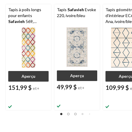
Tapis à poils longs
Tapis
Safavieh
Evoke
Tapis géométr
pour enfants
220, ivoire/bleu
d’intérieur 
Safavieh
569,
Ana, ivoire/ble
ivoire/multicolore
tailles variées
Aperçu
Aperçu
Aperç
49,99 $
151,99 $
109,99 $
et+
et+