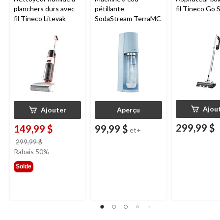
planchers durs avec
pétillante
fil Tineco Go S
fil Tineco Litevak
SodaStream TerraMC
Ajou
Ajouter
Aperçu
299,99 $
149,99 $
99,99 $
et+
prix
299,99 $
était
Rabais 50%
299,99 $
Solde