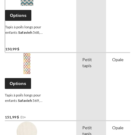
Options
Tapis à poils longs pour
enfants
Safavieh
568,
ivoire/bleu
150,99 $
Petit
Opale
tapis
Options
Tapis à poils longs pour
enfants
Safavieh
569,
ivoire/multicolore
151,99 $
Et+
Petit
Opale
tapis