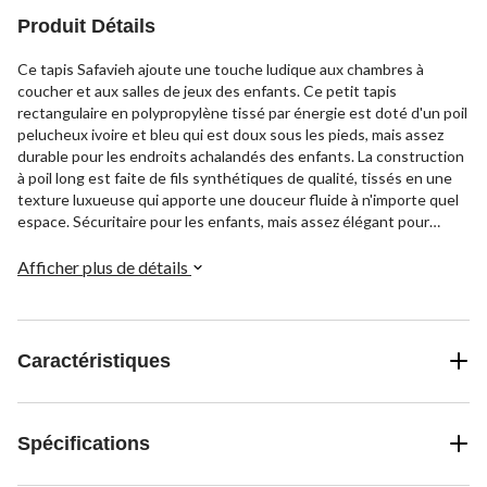
Produit Détails
Ce tapis Safavieh ajoute une touche ludique aux chambres à
coucher et aux salles de jeux des enfants. Ce petit tapis
rectangulaire en polypropylène tissé par énergie est doté d'un poil
pelucheux ivoire et bleu qui est doux sous les pieds, mais assez
durable pour les endroits achalandés des enfants. La construction
à poil long est faite de fils synthétiques de qualité, tissés en une
texture luxueuse qui apporte une douceur fluide à n'importe quel
espace. Sécuritaire pour les enfants, mais assez élégant pour
n'importe quelle chambre, ce tapis à motifs est un ajout animé au
domaine des enfants.
Afficher plus de détails
Caractéristiques
Spécifications