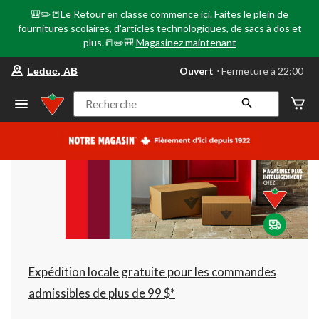
🎒✏️📒Le Retour en classe commence ici. Faites le plein de
fournitures scolaires, d'articles technologiques, de sacs à dos et
plus.📒✏️🎒
Magasinez maintenant
votre
Ouvert
⋅ Fermeture à 22:00
Leduc, AB
magasin
préféré
est
Recherche
Leduc,
AB,
courament
Ouvert,
Fermeture
à
à
22:00
cliquer
pour
changer
Expédition locale gratuite pour les commandes
admissibles de plus de 99 $*