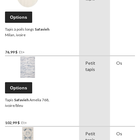
Options
Tapis à poils longs
Safavieh
Milan, ivoire
76,99 $
Et+
Petit
Os
tapis
Options
Tapis
Safavieh
Amelia 768,
ivoire/bleu
102,99 $
Et+
Petit
Os
tapis