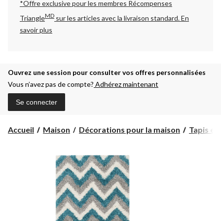
*Offre exclusive pour les membres Récompenses
MD
Triangle
sur les articles avec la livraison standard.
En
savoir plus
Ouvrez une session pour consulter vos offres personnalisées
Vous n’avez pas de compte?
Adhérez maintenant
Se connecter
Accueil
Maison
Décorations pour la maison
Tapis et