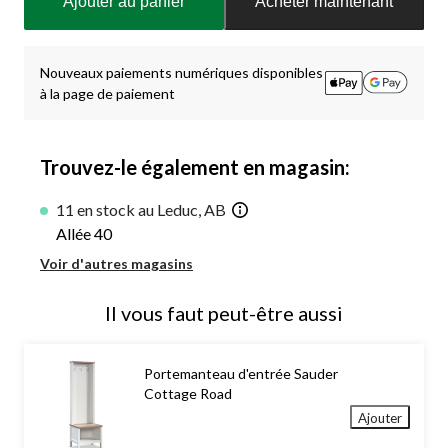
Ajouter au panier
Acheter maintenant
à
jour
à
1
Nouveaux paiements numériques disponibles
à la page de paiement
Trouvez-le également en magasin:
11 en stock au Leduc, AB
Allée 40
Voir d'autres magasins
Il vous faut peut-être aussi
Portemanteau d'entrée Sauder
Cottage Road
Ajouter