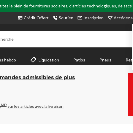
tes le plein de fournitures scolaires, d'articles technologiques, de sacs
Accédez a
Crédit Offert
Soutien
Inscription
cherche
es hebdo
Liquidation
Patios
Pneus
Ret
mmandes admissibles de plus
MD
e
sur les articles avec la livraison