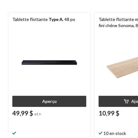
Tablette flottante
Type A
, 48 po
Tablette flottante 
fini chêne Sonoma, 8
Aperçu
Aj
49,99 $
10,99 $
et+
10 en stock