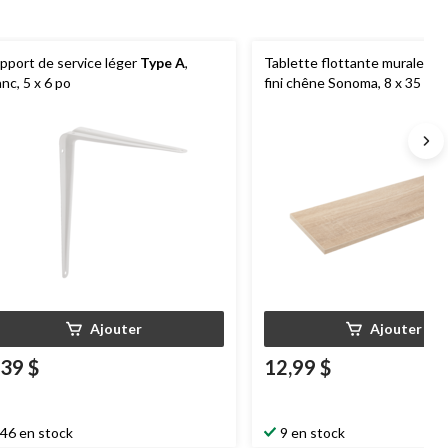
pport de service léger
Type A
,
Tablette flottante murale
Ty
anc, 5 x 6 po
fini chêne Sonoma, 8 x 35 po
Ajouter
Ajouter
,39 $
12,99 $
46 en stock
9 en stock