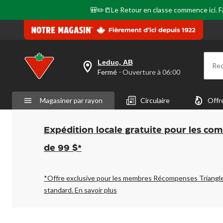
🎒✏️📒Le Retour en classe commence ici. Fai
Leduc, AB
Re
votre
Fermé
⋅ Ouverture à 06:00
magasin
préféré
est
Magasiner par rayon
Circulaire
Offr
Leduc,
AB,
courament
Fermé,
Expédition locale gratuite pour les co
Ouverture
à
de 99 $*
à
06:00
cliquer
pour
*Offre exclusive pour les membres Récompenses Triangl
changer
standard.
En savoir plus