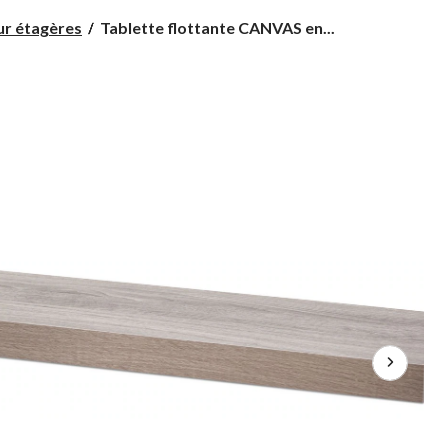
Tablette
ur étagères
Tablette flottante CANVAS en...
flottante
CANVAS
en
bois
de
grève,
36
po