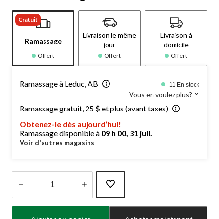
Gratuit
Livraison le même
Livraison à
Ramassage
jour
domicile
Offert
Offert
Offert
Ramassage à Leduc, AB
11 En stock
Vous en voulez plus?
Ramassage gratuit, 25 $ et plus (avant taxes)
Obtenez-le dès aujourd’hui!
Ramassage disponible à
09 h 00, 31 juil.
Voir d'autres magasins
Quantité
mise