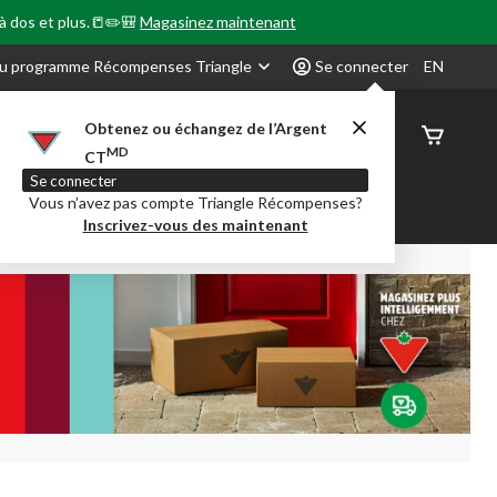
 à dos et plus.📒✏️🎒
Magasinez maintenant
u programme Récompenses Triangle
Se connecter
EN
Obtenez ou échangez de l’Argent
État de
MD
CT
command
Se connecter
Vous n’avez pas compte Triangle Récompenses?
our en Classe
Party City
Centre-auto
Inscrivez-vous des maintenant