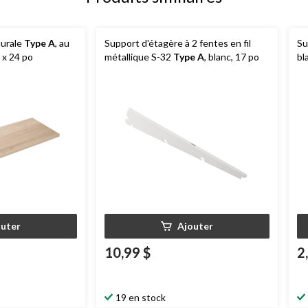
murale
Type A
, au
Support d'étagère à 2 fentes en fil
Su
 x 24 po
métallique S-32
Type A
, blanc, 17 po
bl
outer
Ajouter
10,99 $
2
19 en stock