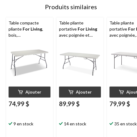
Produits similaires
Table compacte
Table pliante
Table pliante
pliante
For Living
,
portative
For Living
portative
For 
bois,
avec poignée et
avec poignée,
intérieur/extérieur, 5
roulettes, blanc, 6 pi
plastique et m
pi
gris, 6 pi
Ajouter
Ajouter
Ajou
74,99 $
89,99 $
79,99 $
9 en stock
14 en stock
35 en stock