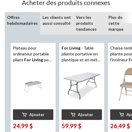
Acheter des produits connexes
Offres
Les clients ont
Vers les
Plus de
hebdomadaires
aussi consulté
produits
cette
tendances
marque
Plateau pour
For Living
- Table
Chaise rem
ordinateur portable
pliante portative en
pliante pou
pliant
For Living
pour
plastique et en métal
l'intérieur
F
le travail, léger, blanc
avec poignée,
vinyle, beig
intérieur/extérieur,
blanc, 6 pi
Ajouter
Ajouter
Aj
24,99 $
59,99 $
26,49 $