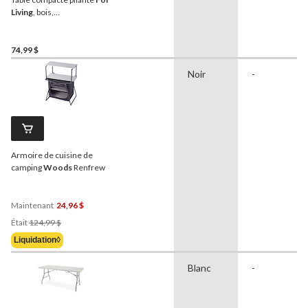
Living
, bois,
intérieur/extérieur, 5 pi
74,99 $
Noir
-
Armoire de cuisine de
camping
Woods
Renfrew
Maintenant
24,96 $
Prix
Était
124,99 $
Était
Liquidation◊
124,99 $
Blanc
-