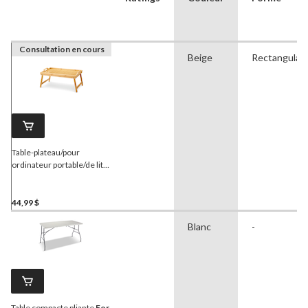
Consultation en cours
Beige
Rectangulair
Table-plateau/pour
ordinateur portable/de lit
pliante
FOR LIVING
en
bambou, portative
44,99 $
Blanc
-
Table compacte pliante
For