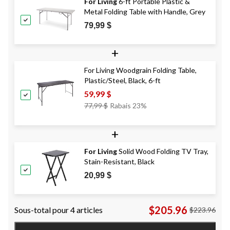
For Living
6-ft Portable Plastic &
Metal Folding Table with Handle, Grey
79,99 $
+
For Living Woodgrain Folding Table,
Plastic/Steel, Black, 6-ft
59,99 $
Prix
77,99 $
Rabais 23%
Était
77,99 $
+
For Living
Solid Wood Folding TV Tray,
Stain-Resistant, Black
20,99 $
$205.96
Sous-total pour 4 articles
$223.96