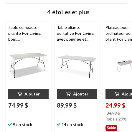
4 étoiles et plus
Table compacte
Table pliante
Plateau pour
pliante
For Living
,
portative
For Living
ordinateur por
bois,
avec poignée et
pliant
For Livi
intérieur/extérieur, 5
roulettes, blanc, 6 pi
le travail, lége
pi
Ajouter
Ajouter
Ajou
74,99 $
89,99 $
24,99 $
prix
34,99 $
était
Rabais 29%
9 en stock
14 en stock
34,99
Solde