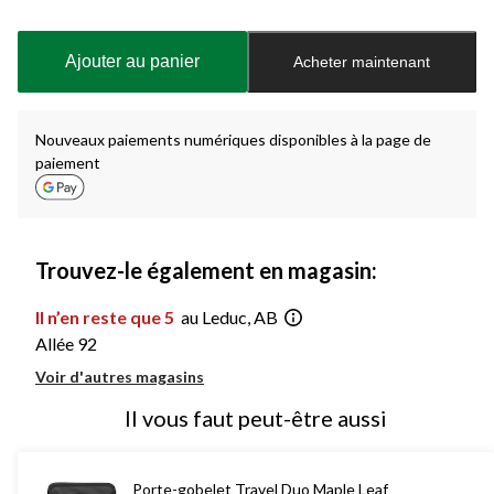
Quantité
mise
à
Ajouter au panier
Acheter maintenant
jour
à
1
Nouveaux paiements numériques disponibles à la page de
paiement
Trouvez-le également en magasin:
Il n’en reste que 5
au Leduc, AB
Allée 92
Voir d'autres magasins
Il vous faut peut-être aussi
Porte-gobelet Travel Duo Maple Leaf