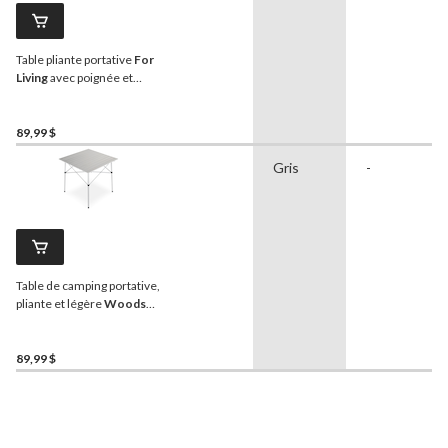
Table pliante portative
For
Living
avec poignée et
roulettes, blanc, 6 pi
89,99 $
Gris
-
Table de camping portative,
pliante et légère
Woods
Quad avec étui de
transport
89,99 $