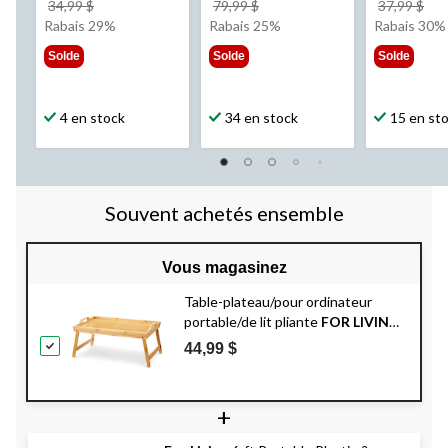
prix
prix
pri
34,99 $
79,99 $
37,99 $
était
était
éta
Rabais 29%
Rabais 25%
Rabais 30%
34,99 $
79,99 $
37,
Solde
Solde
Solde
4 en stock
34 en stock
15 en st
Souvent achetés ensemble
Vous magasinez
Table-plateau/pour ordinateur
portable/de lit pliante
FOR LIVING
en bambou, portative
44,99 $
+