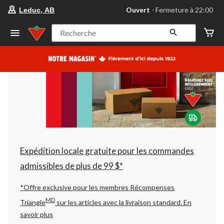
votre
Ouvert
⋅ Fermeture à 22:00
Leduc, AB
magasin
préféré
est
Recherche
Leduc,
AB,
courament
Ouvert,
Fermeture
à
à
22:00
cliquer
pour
changer
Expédition locale gratuite pour les commandes
admissibles de plus de 99 $*
*Offre exclusive pour les membres Récompenses
MD
Triangle
sur les articles avec la livraison standard.
En
savoir plus