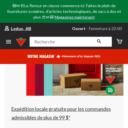
🎒✏️📒Le Retour en classe commence ici. Faites le plein de
fournitures scolaires, d'articles technologiques, de sacs à dos et
plus.📒✏️🎒
Magasinez maintenant
votre
Ouvert
⋅ Fermeture à 22:00
Leduc, AB
magasin
préféré
est
Recherche
Leduc,
AB,
courament
Ouvert,
Fermeture
à
à
22:00
cliquer
pour
changer
Expédition locale gratuite pour les commandes
admissibles de plus de 99 $*