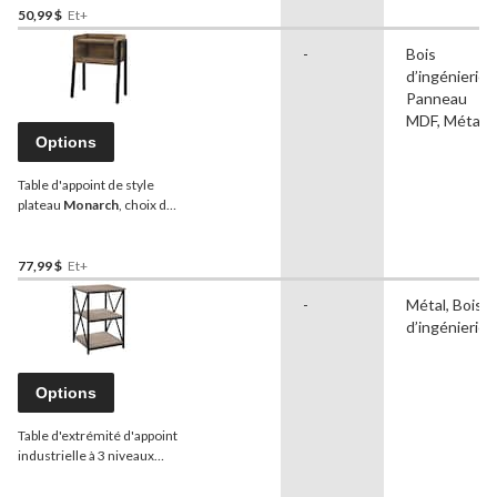
50,99 $
Et+
-
Bois
d’ingénierie,
Panneau
MDF, Métal
Options
Table d'appoint de style
plateau
Monarch
, choix de
couleurs, 23 po
77,99 $
Et+
-
Métal, Bois
d’ingénierie
Options
Table d'extrémité d'appoint
industrielle à 3 niveaux
Monarch
Specialities,
choix de couleurs, 26 po