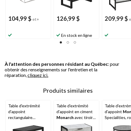
104,99 $
126,99 $
209,99 $
et+
En stock en ligne
À l'attention des personnes résidant au Québec
: pour
obtenir des renseignements sur l'entretien et la
réparation,
cliquez ici.
Produits similaires
Table d'extrémité
Table d'extrémité
Table d'extrém
d'appoint
d'appoint en ciment
d'appoint
Mon
rectangulaire
Monarch
avec tiroir
Specialities, r
Monarch
Specialities,
de rangement, gris,
marbre, choix 
bois noir, 24 po
24 po
couleurs, 24 p