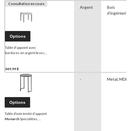
Consultation en cours
Argent
Bois
d’ingénierie
Options
Table d'appoint avec
bordures en argent brossé
à fini miroir
Monarch
349,99 $
-
Metal, MDF
Options
Table d'extrémité d'appoint
Monarch
Specialities,
ronde, marbre, choix de
couleurs, 24 po