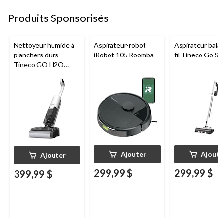
Produits Sponsorisés
Nettoyeur humide à
Aspirateur-robot
Aspirateur bal
planchers durs
iRobot 105 Roomba
fil Tineco Go S
Tineco GO H2O
HammerHead
Ajouter
Ajou
Ajouter
299,99 $
299,99 $
399,99 $