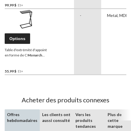
99,99 $
Et+
-
Metal, MDF
Options
Table d'extrémité d'appoint
en forme de C
Monarch
Specialties, pétale, choix de
couleurs, 25 po
55,99 $
Et+
Acheter des produits connexes
Offres
Les clients ont
Vers les
Plus de
hebdomadaires
aussi consulté
produits
cette
tendances
marque