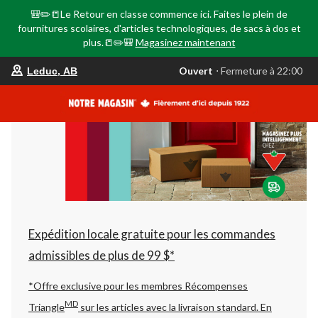
🎒✏️📒Le Retour en classe commence ici. Faites le plein de
fournitures scolaires, d'articles technologiques, de sacs à dos et
plus.📒✏️🎒
Magasinez maintenant
votre
Ouvert
⋅ Fermeture à 22:00
Leduc, AB
magasin
préféré
est
Leduc,
AB,
courament
Ouvert,
Fermeture
à
à
22:00
cliquer
pour
changer
Expédition locale gratuite pour les commandes
admissibles de plus de 99 $*
*Offre exclusive pour les membres Récompenses
MD
Triangle
sur les articles avec la livraison standard.
En