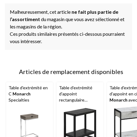
Malheureusement, cet article
ne fait plus partie de
l
’assortiment
du magasin que vous avez sélectionné et
les magasins de la région.
Ces produits similaires présentés ci-dessous pourraient
vous intéresser.
Articles de remplacement disponibles
Table d'extrémité en
Table d'extrémité
Table d'extrém
C
Monarch
d'appoint
d'appoint en 
Specialties
rectangulaire
Monarch
avec 
Monarch
Specialities,
de rangement, 
bois noir, 24 po
24 po