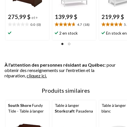
275,99 $
139,99 $
219,99 $
et+
0.0
(0)
4.7
(18)
5
0.0
4.7
5.0
étoile(s)
étoile(s)
étoile(s)
2 en stock
En stock en
sur
sur
sur
5.
5.
5.
18
23
évaluations
évaluations
À l'attention des personnes résidant au Québec
: pour
obtenir des renseignements sur l'entretien et la
réparation,
cliquez ici.
Produits similaires
South Shore
Fundy
Table à langer
Table à langer
Tide - Table à langer
Storkcraft
Pasadena
blanc