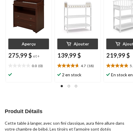
Aperçu
Ajouter
Ajou
275,99 $
139,99 $
219,99 $
et+
0.0
(0)
4.7
(18)
5
0.0
4.7
5.0
étoile(s)
étoile(s)
étoile(s)
2 en stock
En stock en
sur
sur
sur
5.
5.
5.
18
23
évaluations
évaluations
Produit Détails
Cette table à langer, avec son fini classique, aura fière allure dans
votre chambre de bébé. Les tiroirs et l'armoire sont dotés