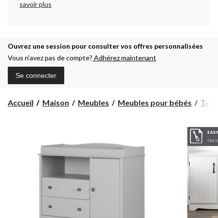
savoir plus
Ouvrez une session pour consulter vos offres personnalisées
Vous n’avez pas de compte?
Adhérez maintenant
Se connecter
Accueil
Maison
Meubles
Meubles pour bébés
Tabl