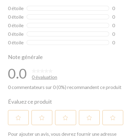
0 étoile
étoiles
0
0 commentai
0 étoile
étoiles
0
0 commentai
0 étoile
étoiles
0
0 commentai
0 étoile
étoiles
0
0 commentai
0 étoile
étoiles
0
0 commentai
Note générale
0.0
0 évaluation
0 commentateurs sur 0 (0%) recommandent ce produit
Évaluez ce produit
Sélectionnez
Sélectionnez
Sélectionnez
Sélectionnez
Sélectionnez
Pour ajouter un avis, vous devrez fournir une adresse
pour
pour
pour
pour
pour