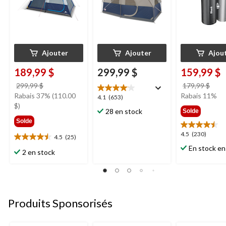
Ajouter
Ajouter
Ajou
189,99 $
299,99 $
159,99 $
prix
prix
299,99 $
179,99 $
était
étai
Rabais 37% (110.00
Rabais 11%
4.1
4.1
(653)
299,99 $
179,
$)
étoile(s)
28 en stock
Solde
sur
Solde
5.
4.5
4.5
(230)
653
4.5
(25)
4.5
étoile(s)
évaluations
En stock en
étoile(s)
2 en stock
sur
sur
5.
5.
230
25
évaluations
évaluations
Produits Sponsorisés