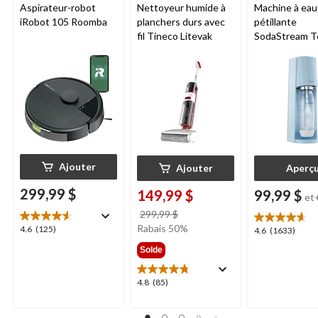
Aspirateur-robot
Nettoyeur humide à
Machine à eau
iRobot 105 Roomba
planchers durs avec
pétillante
fil Tineco Litevak
SodaStream T
Ajouter
Ajouter
Aperç
299,99 $
149,99 $
99,99 $
et
prix
299,99 $
était
Rabais 50%
4.6
4.6
(125)
4.6
4.6
(1633)
299,99 $
étoile(s)
étoile(s)
Solde
sur
sur
5.
5.
4.8
4.8
(85)
125
1633
étoile(s)
évaluations
évaluations
sur