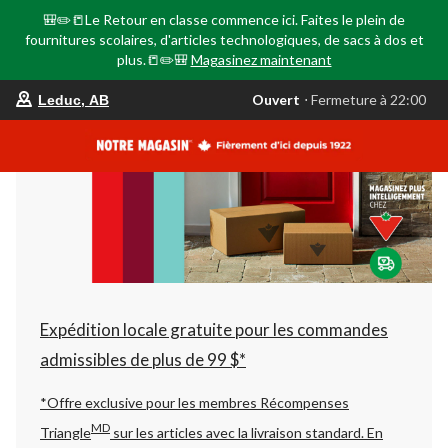
🎒✏️📒Le Retour en classe commence ici. Faites le plein de
fournitures scolaires, d'articles technologiques, de sacs à dos et
plus.📒✏️🎒
Magasinez maintenant
votre
Ouvert
⋅ Fermeture à 22:00
Leduc, AB
magasin
préféré
est
Leduc,
AB,
courament
Ouvert,
Fermeture
à
à
22:00
cliquer
pour
changer
Expédition locale gratuite pour les commandes
admissibles de plus de 99 $*
*Offre exclusive pour les membres Récompenses
MD
Triangle
sur les articles avec la livraison standard.
En