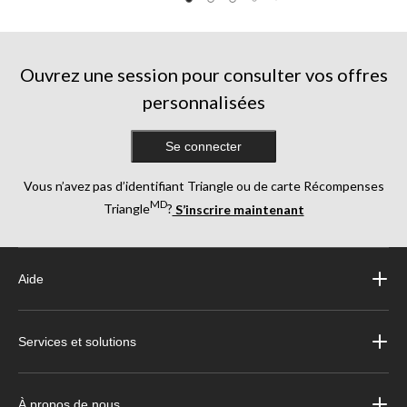
5.
85
évaluations
Ouvrez une session pour consulter vos offres
personnalisées
Se connecter
Vous n’avez pas d’identifiant Triangle ou de carte Récompenses
MD
Triangle
?
S’inscrire maintenant
Aide
Services et solutions
À propos de nous