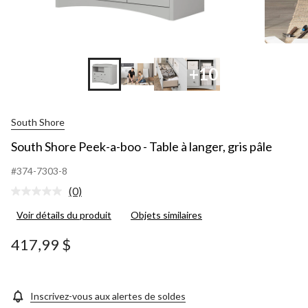
+10
South Shore
South Shore Peek-a-boo - Table à langer, gris pâle
#374-7303-8
(0)
Aucune
cote
Voir détails du produit
Objets similaires
pour
ce
produit.
417,99 $
Lien
vers
la
même
page.
Inscrivez-vous aux alertes de soldes