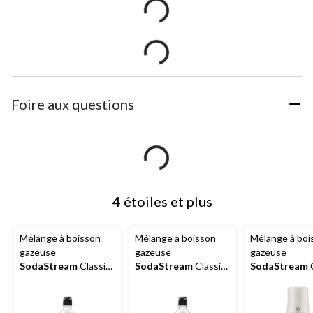
Foire aux questions
4 étoiles et plus
Mélange à boisson
Mélange à boisson
Mélange à boi
gazeuse
gazeuse
gazeuse
SodaStream
Classic,
SodaStream
Classic,
SodaStream
C
saveur d’orangeade,
saveur de soda au
saveur de sod
sans caféine, 440 mL
gingembre diète,
mousse, 440 
sans caféine, 440 mL