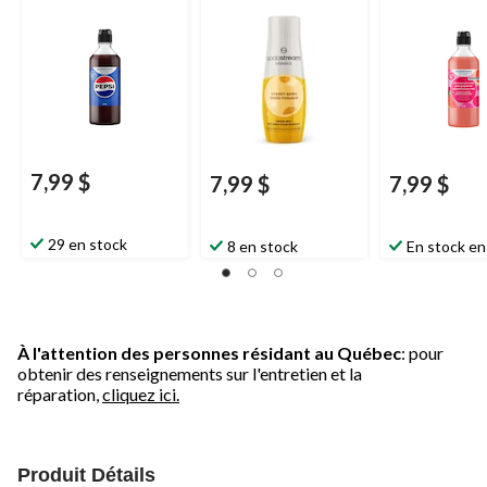
saveur de soda
Zéro, 440 mL
mousse, 440 mL
7,99 $
7,99 $
7,99 $
29 en stock
8 en stock
En stock en
À l'attention des personnes résidant au Québec
: pour
obtenir des renseignements sur l'entretien et la
réparation,
cliquez ici.
Produit Détails