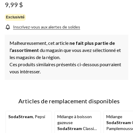
9,99 $
Exclusivité
Inscrivez-vous aux alertes de soldes
Malheureusement, cet article
ne fait plus partie de
l
’assortiment
du magasin que vous avez sélectionné et
les magasins de la région.
Ces produits similaires présentés ci-dessous pourraient
vous intéresser.
Articles de remplacement disponibles
SodaStream
, Pepsi
Mélange à boisson
Mélange
gazeuse
SodaStream
C
SodaStream
Classic,
Pamplemousse