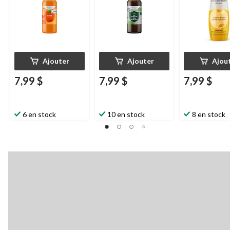
Ajouter
Ajouter
Ajou
7,99 $
7,99 $
7,99 $
6 en stock
10 en stock
8 en stock