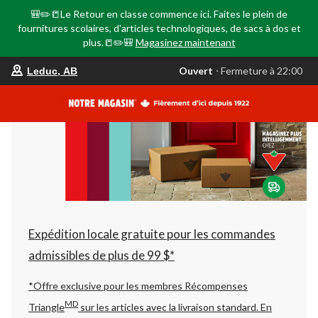
🎒✏️📒Le Retour en classe commence ici. Faites le plein de
fournitures scolaires, d'articles technologiques, de sacs à dos et
plus.📒✏️🎒
Magasinez maintenant
votre
Ouvert
⋅ Fermeture à 22:00
Leduc, AB
magasin
préféré
est
Leduc,
AB,
courament
Ouvert,
Fermeture
à
à
22:00
cliquer
pour
changer
Expédition locale gratuite pour les commandes
admissibles de plus de 99 $*
*Offre exclusive pour les membres Récompenses
MD
Triangle
sur les articles avec la livraison standard.
En