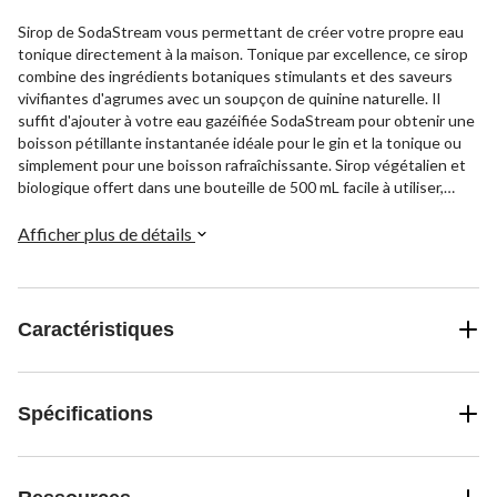
Sirop de SodaStream vous permettant de créer votre propre eau
tonique directement à la maison. Tonique par excellence, ce sirop
combine des ingrédients botaniques stimulants et des saveurs
vivifiantes d'agrumes avec un soupçon de quinine naturelle. Il
suffit d'ajouter à votre eau gazéifiée SodaStream pour obtenir une
boisson pétillante instantanée idéale pour le gin et la tonique ou
simplement pour une boisson rafraîchissante. Sirop végétalien et
biologique offert dans une bouteille de 500 mL facile à utiliser,
donc vous pouvez préparer une grande quantité d'eau tonique
quand vous le voulez.
Afficher plus de détails
Caractéristiques
Spécifications