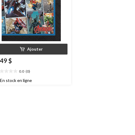
Ajouter
,49 $
0.0
(0)
0
oile(s)
En stock en ligne
r