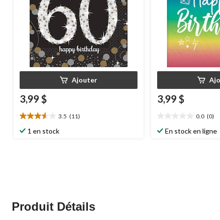
Ajouter
Aj
3,99 $
3,99 $
3.5
(11)
0.0
(0)
3.5
0.0
étoile(s)
étoile(s)
1 en stock
En stock en ligne
sur
sur
5.
5.
11
évaluations
Produit Détails