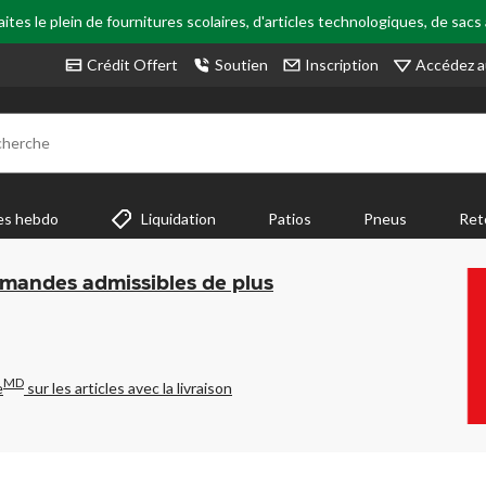
tes le plein de fournitures scolaires, d'articles technologiques, de sacs
Accédez a
Crédit Offert
Soutien
Inscription
cherche
es hebdo
Liquidation
Patios
Pneus
Ret
mmandes admissibles de plus
MD
e
sur les articles avec la livraison