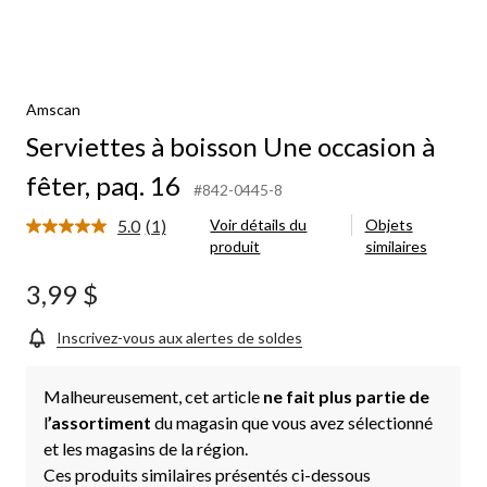
Amscan
Serviettes à boisson Une occasion à
fêter, paq. 16
#842-0445-8
5.0
(1)
Voir détails du
Objets
Lire
produit
similaires
1
commentaire.
Lien
3,99 $
vers
la
même
Inscrivez-vous aux alertes de soldes
page.
Malheureusement, cet article
ne fait plus partie de
l
’assortiment
du magasin que vous avez sélectionné
et les magasins de la région.
Ces produits similaires présentés ci-dessous