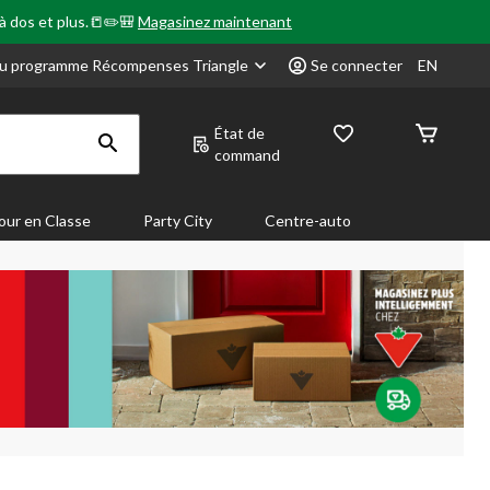
 à dos et plus.📒✏️🎒
Magasinez maintenant
u programme Récompenses Triangle
Se connecter
EN
État de
command
our en Classe
Party City
Centre-auto