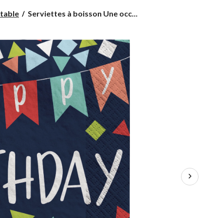
Serviettes
 table
Serviettes à boisson Une occ...
à
boisson
Une
occasion
à
fêter,
paq.
16