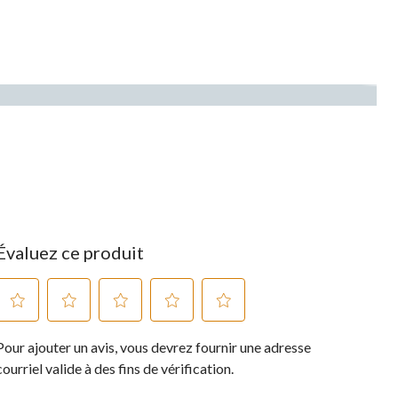
Évaluez ce produit
Sélectionnez
Sélectionnez
Sélectionnez
Sélectionnez
Sélectionnez
Pour ajouter un avis, vous devrez fournir une adresse
pour
pour
pour
pour
pour
évaluer
évaluer
évaluer
évaluer
évaluer
courriel valide à des fins de vérification.
l'article
l'article
l'article
l'article
l'article
à
à
à
à
à