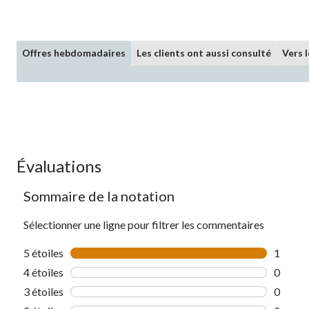
Offres hebdomadaires
Les clients ont aussi consulté
Vers 
Évaluations
Sommaire de la notation
Sélectionner une ligne pour filtrer les commentaires
5 étoiles
étoiles
1
1 comme
4 étoiles
étoiles
0
0 comme
3 étoiles
étoiles
0
0 comme