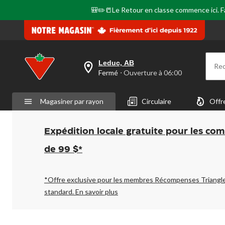
🎒✏️📒Le Retour en classe commence ici. Fai
Leduc, AB
Re
votre
Fermé
⋅ Ouverture à 06:00
magasin
préféré
est
Magasiner par rayon
Circulaire
Offr
Leduc,
AB,
courament
Fermé,
Expédition locale gratuite pour les co
Ouverture
à
de 99 $*
à
06:00
cliquer
pour
*Offre exclusive pour les membres Récompenses Triangl
changer
standard.
En savoir plus