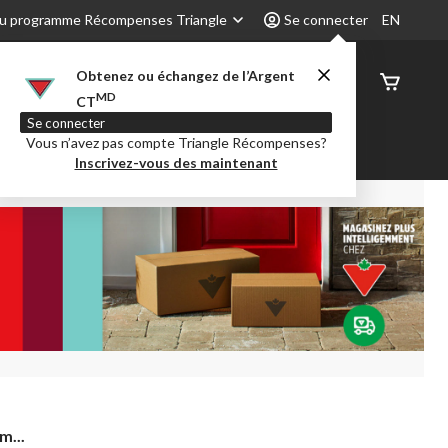
u programme Récompenses Triangle
Se connecter
EN
Obtenez ou échangez de l’Argent
État de
MD
CT
command
Se connecter
Vous n’avez pas compte Triangle Récompenses?
é
Party City
Centre-auto
Inscrivez-vous des maintenant
m...