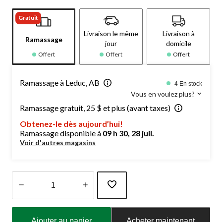
Gratuit
Livraison le même
Livraison à
Ramassage
jour
domicile
Offert
Offert
Offert
Ramassage à Leduc, AB
4 En stock
Vous en voulez plus?
Ramassage gratuit, 25 $ et plus (avant taxes)
Obtenez-le dès aujourd’hui!
Ramassage disponible à
09 h 30, 28 juil.
Voir d'autres magasins
Quantité
mise
Ajouter au panier
Acheter maintenant