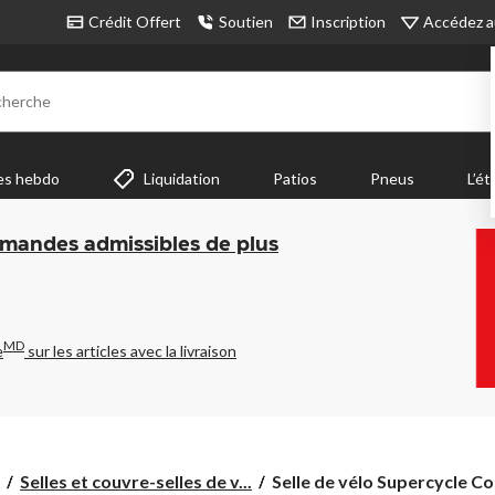
Accédez a
Crédit Offert
Soutien
Inscription
cherche
es hebdo
Liquidation
Patios
Pneus
L’ét
mmandes admissibles de plus
MD
e
sur les articles avec la livraison
Selle
Selles et couvre-selles de v...
Selle de vélo Supercycle Co