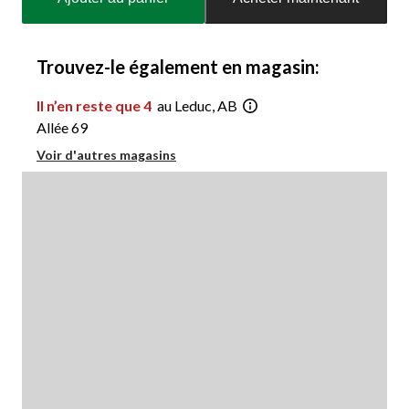
à
jour
à
1
Trouvez-le également en magasin:
Il n’en reste que 4
au Leduc, AB
Allée 69
Voir d'autres magasins