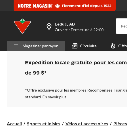
Leduc, AB
Re
votre
Ouvert
⋅ Fermeture à 22:00
magasin
préféré
est
Magasiner par rayon
Circulaire
Offr
Leduc,
AB,
courament
Ouvert,
Expédition locale gratuite pour les co
Fermeture
à
de 99 $*
à
22:00
cliquer
pour
*Offre exclusive pour les membres Récompenses Triangl
changer
standard.
En savoir plus
Accueil
Sports et loisirs
Vélos et accessoires
Pièces