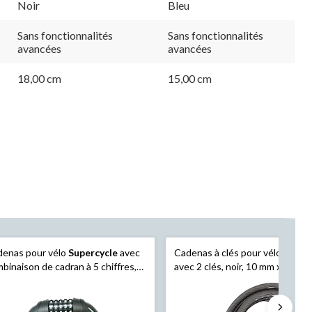
Noir
Bleu
Sans fonctionnalités
Sans fonctionnalités
avancées
avancées
18,00 cm
15,00 cm
denas pour vélo
Supercycle
avec
Cadenas à clés pour vélo
Super
binaison de cadran à 5 chiffres,
avec 2 clés, noir, 10 mm x 5 pi
, 3 pi