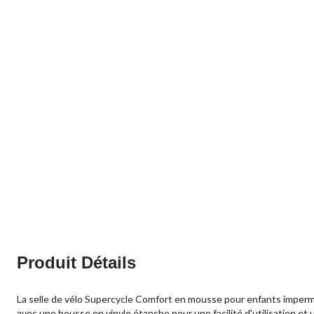
Produit Détails
La selle de vélo Supercycle Comfort en mousse pour enfants imperméab
avec une housse en vinyle étanche pour une facilité d'utilisation et 