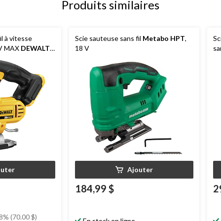
Produits similaires
l à vitesse
Scie sauteuse sans fil
Metabo HPT
,
Sc
0 V MAX
DEWALT
18 V
sa
le-poussière,
D
se
outer
Ajouter
184,99 $
2
8% (70.00 $)
En stock en ligne