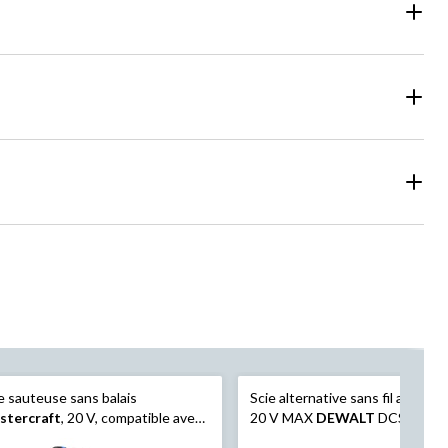
e sauteuse sans balais
Scie alternative sans fil au lithi
stercraft
, 20 V, compatible avec
20 V MAX
DEWALT
DCS380P1
 système PWR POD
avec batterie, chargeur et étui