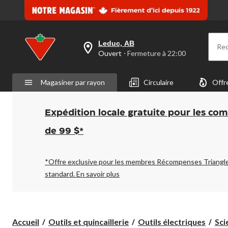
Leduc, AB
Re
votre
Ouvert
⋅ Fermeture à 22:00
magasin
préféré
est
Magasiner par rayon
Circulaire
Offr
Leduc,
AB,
courament
Ouvert,
Expédition locale gratuite pour les co
Fermeture
à
de 99 $*
à
22:00
cliquer
pour
*Offre exclusive pour les membres Récompenses Triangl
changer
standard.
En savoir plus
Accueil
Outils et quincaillerie
Outils électriques
Sci