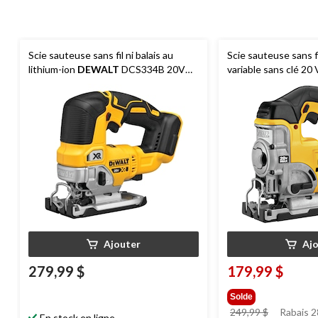
Scie sauteuse sans fil ni balais au
Scie sauteuse sans fi
lithium-ion
DEWALT
DCS334B 20V
variable sans clé 2
MAX XR, outil seulement
DCS331B avec souff
outil seulement
Ajouter
Aj
279,99 $
179,99 $
Solde
prix
249,99 $
Rabais 2
En stock en ligne