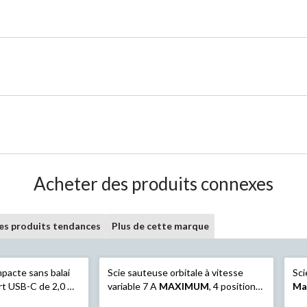
Acheter des produits connexes
les produits tendances
Plus de cette marque
pacte sans balai
Scie sauteuse orbitale à vitesse
Sci
rt USB-C de 2,0 Ah
variable 7 A
MAXIMUM
, 4 positions,
Ma
e 20 W (JS5833A-
avec lampe à DEL, adaptateur
le