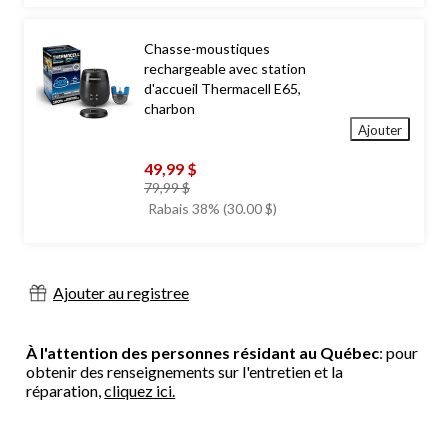
Chasse-moustiques
rechargeable avec station
d'accueil Thermacell E65,
charbon
Ajouter
49,99 $
prix
79,99 $
était
Rabais 38% (30.00 $)
79,99 $
Ajouter au registree
À l'attention des personnes résidant au Québec
: pour
obtenir des renseignements sur l'entretien et la
réparation,
cliquez ici.