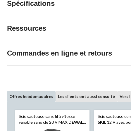
Spécifications
Ressources
Commandes en ligne et retours
Offres hebdomadaires
Les clients ont aussi consulté
Vers 
Scie sauteuse sans fil à vitesse
Scie sauteuse com
variable sans clé 20 V MAX
DEWALT
SKIL
12 V avec po
DCS331B avec souffle-poussière,
et chargeur PD d