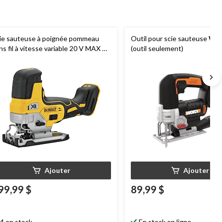
ie sauteuse à poignée pommeau
Outil pour scie sauteuse
WO
ns fil à vitesse variable 20 V MAX XR
(outil seulement)
EWALT
DCS335B, 4 positions, outil
ulement
Ajouter
Ajouter
99,99 $
89,99 $
4 en stock
En stock en ligne