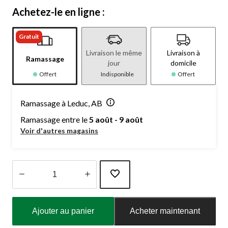
Achetez-le en ligne :
Gratuit
Livraison le même
Livraison à
Ramassage
jour
domicile
Offert
Indisponible
Offert
Ramassage à Leduc, AB
Ramassage entre le
5 août - 9 août
Voir d'autres magasins
Quantité
mise
Ajouter au panier
Acheter maintenant
à
jour