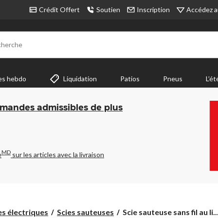
Accédez a
Crédit Offert
Soutien
Inscription
cherche
es hebdo
Liquidation
Patios
Pneus
L’ét
mmandes admissibles de plus
MD
e
sur les articles avec la livraison
Scie
es électriques
Scies sauteuses
Scie sauteuse sans fil au li..